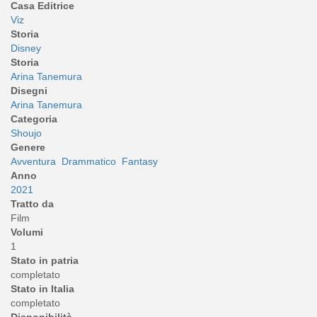
Casa Editrice
Viz
Storia
Disney
Storia
Arina Tanemura
Disegni
Arina Tanemura
Categoria
Shoujo
Genere
Avventura
Drammatico
Fantasy
Anno
2021
Tratto da
Film
Volumi
1
Stato in patria
completato
Stato in Italia
completato
Disponibilità