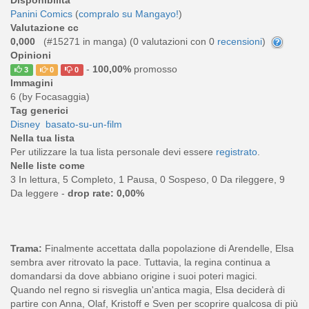
Panini Comics
(
compralo su Mangayo!
)
Valutazione cc
0,000
(#15271 in manga) (
0
valutazioni con 0
recensioni
)
Opinioni
-
100,00%
promosso
3
0
0
Immagini
6 (by Focasaggia)
Tag generici
Disney
basato-su-un-film
Nella tua lista
Per utilizzare la tua lista personale devi essere
registrato
.
Nelle liste come
3 In lettura, 5 Completo, 1 Pausa, 0 Sospeso, 0 Da rileggere, 9
Da leggere -
drop rate: 0,00%
Trama:
Finalmente accettata dalla popolazione di Arendelle, Elsa
sembra aver ritrovato la pace. Tuttavia, la regina continua a
domandarsi da dove abbiano origine i suoi poteri magici.
Quando nel regno si risveglia un'antica magia, Elsa deciderà di
partire con Anna, Olaf, Kristoff e Sven per scoprire qualcosa di più