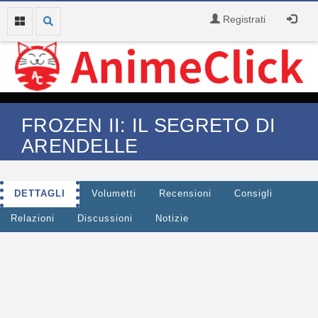
Registrati
FROZEN II: IL SEGRETO DI
ARENDELLE
DETTAGLI
Volumetti
Recensioni
Consigli
Relazioni
Discussioni
Notizie