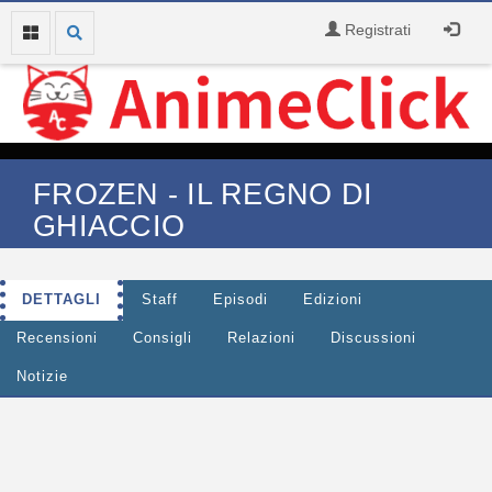
Registrati
FROZEN - IL REGNO DI
GHIACCIO
DETTAGLI
Staff
Episodi
Edizioni
Recensioni
Consigli
Relazioni
Discussioni
Notizie