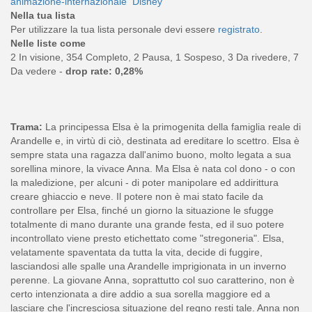
animazione-internazionale
Disney
Nella tua lista
Per utilizzare la tua lista personale devi essere
registrato
.
Nelle liste come
2 In visione, 354 Completo, 2 Pausa, 1 Sospeso, 3 Da rivedere, 7
Da vedere -
drop rate: 0,28%
Trama:
La principessa Elsa è la primogenita della famiglia reale di
Arandelle e, in virtù di ciò, destinata ad ereditare lo scettro. Elsa è
sempre stata una ragazza dall'animo buono, molto legata a sua
sorellina minore, la vivace Anna. Ma Elsa è nata col dono - o con
la maledizione, per alcuni - di poter manipolare ed addirittura
creare ghiaccio e neve. Il potere non è mai stato facile da
controllare per Elsa, finché un giorno la situazione le sfugge
totalmente di mano durante una grande festa, ed il suo potere
incontrollato viene presto etichettato come "stregoneria". Elsa,
velatamente spaventata da tutta la vita, decide di fuggire,
lasciandosi alle spalle una Arandelle imprigionata in un inverno
perenne. La giovane Anna, soprattutto col suo caratterino, non è
certo intenzionata a dire addio a sua sorella maggiore ed a
lasciare che l'incresciosa situazione del regno resti tale. Anna non