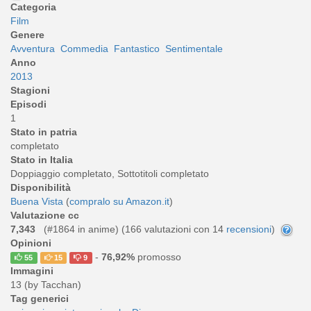
Categoria
Film
Genere
Avventura
Commedia
Fantastico
Sentimentale
Anno
2013
Stagioni
Episodi
1
Stato in patria
completato
Stato in Italia
Doppiaggio completato, Sottotitoli completato
Disponibilità
Buena Vista
(
compralo su Amazon.it
)
Valutazione cc
7,343
(#1864 in anime) (
166
valutazioni con 14
recensioni
)
Opinioni
-
76,92%
promosso
55
15
9
Immagini
13 (by Tacchan)
Tag generici