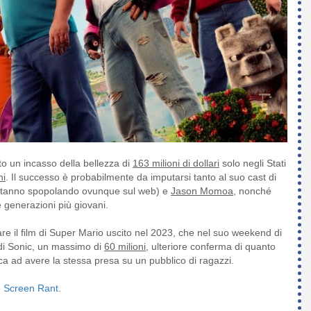
to un incasso della bellezza di
163 milioni di dollari
solo negli Stati
ni
. Il successo è probabilmente da imputarsi tanto al suo cast di
p stanno spopolando ovunque sul web) e
Jason Momoa
, nonché
e generazioni più giovani.
are il film di Super Mario uscito nel 2023, che nel suo weekend di
 di Sonic, un massimo di
60 milioni
, ulteriore conferma di quanto
sca ad avere la stessa presa su un pubblico di ragazzi.
e
Screen Rant
.