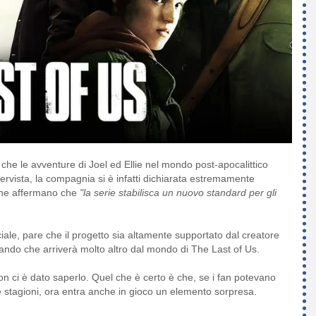
 che le avventure di Joel ed Ellie nel mondo post-apocalittico
tervista, la compagnia si è infatti dichiarata estremamente
e che affermano che
"la serie stabilisca un nuovo standard per gli
 pare che il progetto sia altamente supportato dal creatore
rmando che arriverà molto altro dal mondo di The Last of Us.
non ci è dato saperlo. Quel che è certo è che, se i fan potevano
e stagioni, ora entra anche in gioco un elemento sorpresa.