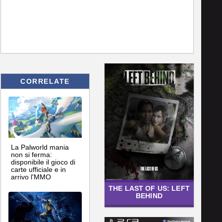
CORRELATE
La Palworld mania
non si ferma:
disponibile il gioco di
carte ufficiale e in
arrivo l'MMO
THE LAST OF US: LEFT
BEHIND