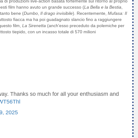
ia di produzioni live-action basata fortemente sul ritorno al proprio
 questi film hanno avuto un grande successo (
La Bella e la Bestia
,
ttanto bene (
Dumbo
,
Il drago invisibile
). Recentemente,
Mufasa: Il
uttosto fiacca ma ha poi guadagnato slancio fino a raggiungere
 questo film,
La Sirenetta
(anch'esso preceduto da polemiche per
ttosto tiepido, con un incasso totale di 570 milioni
 way. Thanks so much for all your enthusiasm and
5WT56Thl
 9, 2025