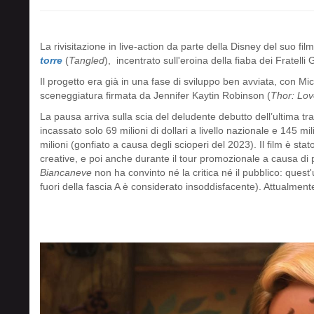
La rivisitazione in live-action da parte della Disney del suo f
torre
(
Tangled
), incentrato sull'eroina della fiaba dei Fratell
Il progetto era già in una fase di sviluppo ben avviata, con Mi
sceneggiatura firmata da Jennifer Kaytin Robinson (
Thor: Lo
La pausa arriva sulla scia del deludente debutto dell’ultima tr
incassato solo 69 milioni di dollari a livello nazionale e 145 mi
milioni (gonfiato a causa degli scioperi del 2023). Il film è stato
creative, e poi anche durante il tour promozionale a causa di p
Biancaneve
non ha convinto né la critica né il pubblico: quest'
fuori della fascia A è considerato insoddisfacente). Attualment