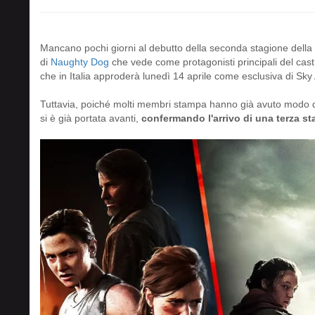
Mancano pochi giorni al debutto della seconda stagione della
di
Naughty Dog
che vede come protagonisti principali del cas
che in Italia approderà lunedì 14 aprile come esclusiva di Sky 
Tuttavia, poiché molti membri stampa hanno già avuto modo d
si è già portata avanti,
confermando l'arrivo di una terza s