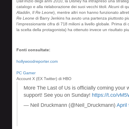
Dall’inizio degli anni 2010, la Disney ha intrapreso una strateg
catalogo e alla rielaborazione dei suoi vecchi titoli. Alcuni di
Aladdin
,
Il Re Leone
), mentre altri non hanno funzionato altre
Re Leone
di Barry Jenkins ha avuto una partenza piuttosto pi
l’impressionante cifra di 718 milioni a livello globale. Prima di
la scelta della protagonista) ha ottenuto invece un risultato piu
Fonti consultate:
hollywoodreporter.com
PC Gamer
Account X (EX Twitter) di HBO
More The Last of Us is officially coming your
support! See you on Sunday!
https://t.co/vM
— Neil Druckmann (@Neil_Druckmann)
April