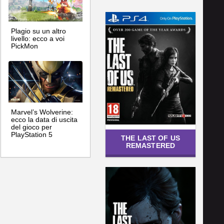
Plagio su un altro
livello: ecco a voi
PickMon
Marvel’s Wolverine:
ecco la data di uscita
del gioco per
PlayStation 5
THE LAST OF US
REMASTERED