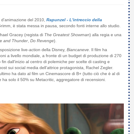
ilm d'animazione del 2010,
Rapunzel - L'intreccio della
i Grimm, è stata messa in pausa, secondo fonti interne allo studio.
chael Gracey (regista di
The Greatest Showman
) alla regia e una
ve and Thunder
,
Do Revenge
).
asposizione live-action della Disney,
Biancaneve
. Il film ha
lioni a livello mondiale, a fronte di un budget di produzione di 270
 fin dall'inizio al centro di polemiche per scelte di casting e
ost sui social media dell’attrice protagonista, Rachel Zegler.
ultimo ha dato al film un Cinemascore di B+ (tutto ciò che è al di
e ha solo il 50% su Metacritic, aggregatore di recensioni.