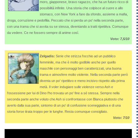
moro, giapponese, bravo ragazzo, che ha un futuro ricco di
possibilità infinite. Una storia che colpisce al cuore e allo
stomaco, con New York a fare da sfondo, assieme a mafia,
droga, corruzione e pedofilia. Peccato che si perda un po' nella seconda parte,
con una trama che si avvita su se stessa, diventando a tratti ripetitiva. Comunque
da vedere. Ce ne fossero sempre di anime così.
Voto: 7,5/10
Zelgadis:
Serie che strizza l'occhio ad un pubblico
femminile, ma che è molto godibile anche per quello
maschile con personaggi ben caratterizzati, una buona
trama e atmosfere molto violente. Nella seconda parte però
diventa un po' ripetitivo e meno incisivo rispetto alla prima
metà. Il voler indugiare sulle violenze verso Ash e
l'ossessione per lui di Dino l'ho trovata un po' fine a sé stessa. Sempre nella
seconda parte anche voluto che Ash si confrontasse con Blanca piuttosto che
averlo dalla sua parte, sintomo di un po' di confusione sceneggiativa e di una
storia forse tirata troppo per le lunghe. Resta comunque consigliato.
Voto: 7/10