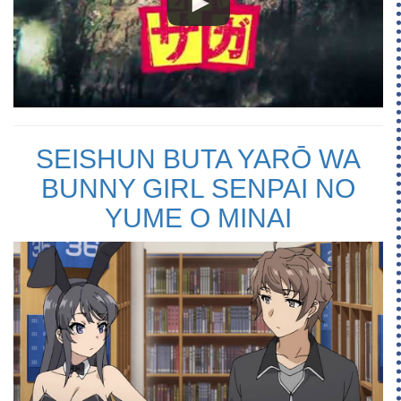
SEISHUN BUTA YARŌ WA
BUNNY GIRL SENPAI NO
YUME O MINAI