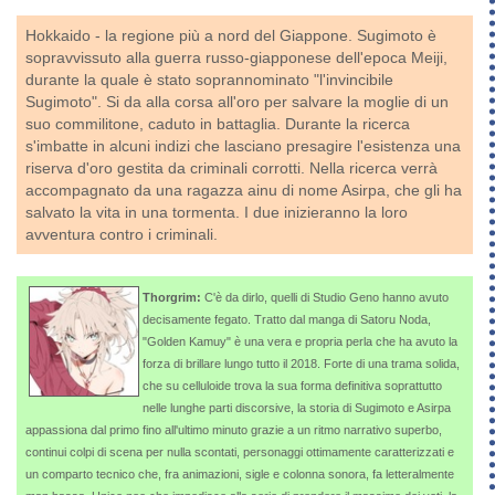
Hokkaido - la regione più a nord del Giappone. Sugimoto è
sopravvissuto alla guerra russo-giapponese dell'epoca Meiji,
durante la quale è stato soprannominato "l'invincibile
Sugimoto". Si da alla corsa all'oro per salvare la moglie di un
suo commilitone, caduto in battaglia. Durante la ricerca
s'imbatte in alcuni indizi che lasciano presagire l'esistenza una
riserva d'oro gestita da criminali corrotti. Nella ricerca verrà
accompagnato da una ragazza ainu di nome Asirpa, che gli ha
salvato la vita in una tormenta. I due inizieranno la loro
avventura contro i criminali.
Thorgrim:
C'è da dirlo, quelli di Studio Geno hanno avuto
decisamente fegato. Tratto dal manga di Satoru Noda,
"Golden Kamuy" è una vera e propria perla che ha avuto la
forza di brillare lungo tutto il 2018. Forte di una trama solida,
che su celluloide trova la sua forma definitiva soprattutto
nelle lunghe parti discorsive, la storia di Sugimoto e Asirpa
appassiona dal primo fino all'ultimo minuto grazie a un ritmo narrativo superbo,
continui colpi di scena per nulla scontati, personaggi ottimamente caratterizzati e
un comparto tecnico che, fra animazioni, sigle e colonna sonora, fa letteralmente