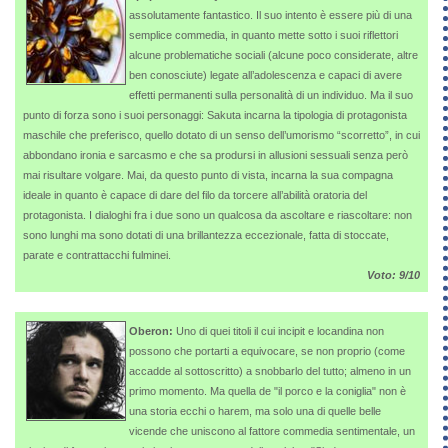
assolutamente fantastico. Il suo intento è essere più di una
semplice commedia, in quanto mette sotto i suoi riflettori
alcune problematiche sociali (alcune poco considerate, altre
ben conosciute) legate all’adolescenza e capaci di avere
effetti permanenti sulla personalità di un individuo. Ma il suo
punto di forza sono i suoi personaggi: Sakuta incarna la tipologia di protagonista
maschile che preferisco, quello dotato di un senso dell’umorismo “scorretto”, in cui
abbondano ironia e sarcasmo e che sa prodursi in allusioni sessuali senza però
mai risultare volgare. Mai, da questo punto di vista, incarna la sua compagna
ideale in quanto è capace di dare del filo da torcere all’abilità oratoria del
protagonista. I dialoghi fra i due sono un qualcosa da ascoltare e riascoltare: non
sono lunghi ma sono dotati di una brillantezza eccezionale, fatta di stoccate,
parate e contrattacchi fulminei.
Voto: 9/10
Oberon:
Uno di quei titoli il cui incipit e locandina non
possono che portarti a equivocare, se non proprio (come
accadde al sottoscritto) a snobbarlo del tutto; almeno in un
primo momento. Ma quella de "il porco e la coniglia" non è
una storia ecchi o harem, ma solo una di quelle belle
vicende che uniscono al fattore commedia sentimentale, un