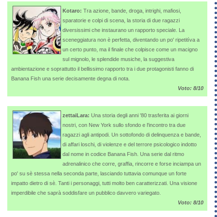
Kotaro:
Tra azione, bande, droga, intrighi, mafiosi,
sparatorie e colpi di scena, la storia di due ragazzi
diversissimi che instaurano un rapporto speciale. La
sceneggiatura non è perfetta, diventando un po' ripetitìva a
un certo punto, ma il finale che colpisce come un macigno
sul mignolo, le splendide musiche, la suggestiva
ambientazione e soprattutto il bellissimo rapporto tra i due protagonisti fanno di
Banana Fish una serie decisamente degna di nota.
Voto: 8/10
zettaiLara:
Una storia degli anni '80 trasferita ai giorni
nostri, con New York sullo sfondo e l'incontro tra due
ragazzi agli antipodi. Un sottofondo di delinquenza e bande,
di affari loschi, di violenze e del terrore psicologico indotto
dal nome in codice Banana Fish. Una serie dal ritmo
adrenalinico che corre, graffia, rincorre e forse inciampa un
po' su sè stessa nella seconda parte, lasciando tuttavia comunque un forte
impatto dietro di sè. Tanti i personaggi, tutti molto ben caratterizzati. Una visione
imperdibile che saprà soddisfare un pubblico davvero variegato.
Voto: 8/10