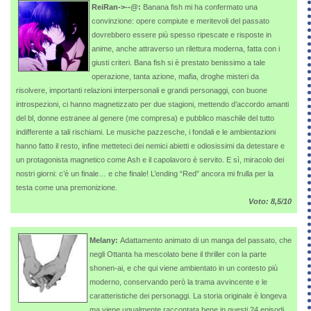
ReiRan->--@:
Banana fish mi ha confermato una
convinzione: opere compiute e meritevoli del passato
dovrebbero essere più spesso ripescate e risposte in
anime, anche attraverso un rilettura moderna, fatta con i
giusti criteri. Bana fish si è prestato benissimo a tale
operazione, tanta azione, mafia, droghe misteri da
risolvere, importanti relazioni interpersonali e grandi personaggi, con buone
introspezioni, ci hanno magnetizzato per due stagioni, mettendo d’accordo amanti
del bl, donne estranee al genere (me compresa) e pubblico maschile del tutto
indifferente a tali rischiami. Le musiche pazzesche, i fondali e le ambientazioni
hanno fatto il resto, infine metteteci dei nemici abietti e odiosissimi da detestare e
un protagonista magnetico come Ash e il capolavoro è servito. E sì, miracolo dei
nostri giorni: c’è un finale… e che finale! L’ending “Red” ancora mi frulla per la
testa come una premonizione.
Voto: 8,5/10
Melany:
Adattamento animato di un manga del passato, che
negli Ottanta ha mescolato bene il thriller con la parte
shonen-ai, e che qui viene ambientato in un contesto più
moderno, conservando però la trama avvincente e le
caratteristiche dei personaggi. La storia originale è longeva
ma viene ugualmente raccontata bene in questi 24 episodi,