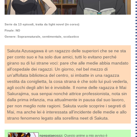
Serie da 13 episodi, tratta da light novel (in corso)
Finale: NO
Genere: Soprannaturale, sentimentale, scolastico
Sakuta Azusagawa è un ragazzo delle superiori che se ne sta
per conto suo e ha solo due amici, tutti lo evitano perché
girano su di lui strane voci: pare che alle medie abbia mandato
all'ospedale dei ragazzi. Un giorno, nel bel mezzo di
un'affollata biblioteca del centro, si imbatte in una ragazza
vestita da coniglietta, la cosa strana è che solo lui può vederla,
agli occhi degli altri lei è invisibile. Il nome delle ragazza è Mai
Sakurajima, sua senpai nonché attrice professionista, nota sin
dalla prima infanzia, ma attualmente in pausa dal suo lavoro,
per non meglio note ragioni. Sakuta vuole scoprire i segreti di
Mai, ma anche lei è interessata all'incidente delle medie e allo
strano fenomeno legato alla sorellina neet di Sakuta.
npepataecozz:
Questo anime a mio avviso è