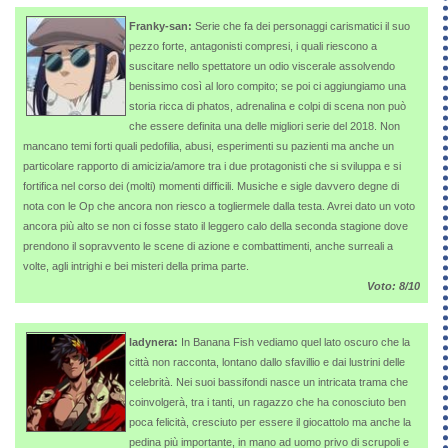
Franky-san:
Serie che fa dei personaggi carismatici il suo
pezzo forte, antagonisti compresi, i quali riescono a
suscitare nello spettatore un odio viscerale assolvendo
benissimo così al loro compito; se poi ci aggiungiamo una
storia ricca di phatos, adrenalina e colpi di scena non può
che essere definita una delle migliori serie del 2018. Non
mancano temi forti quali pedofilia, abusi, esperimenti su pazienti ma anche un
particolare rapporto di amicizia/amore tra i due protagonisti che si sviluppa e si
fortifica nel corso dei (molti) momenti difficili. Musiche e sigle davvero degne di
nota con le Op che ancora non riesco a togliermele dalla testa. Avrei dato un voto
ancora più alto se non ci fosse stato il leggero calo della seconda stagione dove
prendono il sopravvento le scene di azione e combattimenti, anche surreali a
volte, agli intrighi e bei misteri della prima parte.
Voto: 8/10
ladynera:
In Banana Fish vediamo quel lato oscuro che la
città non racconta, lontano dallo sfavillio e dai lustrini delle
celebrità. Nei suoi bassifondi nasce un intricata trama che
coinvolgerà, tra i tanti, un ragazzo che ha conosciuto ben
poca felicità, cresciuto per essere il giocattolo ma anche la
pedina più importante, in mano ad uomo privo di scrupoli e