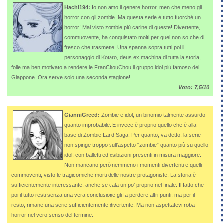
Hachi194:
Io non amo il genere horror, men che meno gli
horror con gli zombie. Ma questa serie è tutto fuorché un
horror! Mai visto zombie più carine di queste! Divertente,
commuovente, ha conquistato molti per quel non so che di
fresco che trasmette. Una spanna sopra tutti poi il
personaggio di Kotaro, deus ex machina di tutta la storia,
folle ma ben motivato a rendere le FranChouChou il gruppo idol più famoso del
Giappone. Ora serve solo una seconda stagione!
Voto: 7,5/10
GianniGreed:
Zombie e idol, un binomio talmente assurdo
quanto improbabile. E invece è proprio quello che è alla
base di Zombie Land Saga. Per quanto, va detto, la serie
non spinge troppo sull’aspetto “zombie” quanto più su quello
idol, con balletti ed esibizioni presenti in misura maggiore.
Non mancano però nemmeno i momenti divertenti e quelli
commoventi, visto le tragicomiche morti delle nostre protagoniste. La storia è
sufficientemente interessante, anche se cala un po’ proprio nel finale. Il fatto che
poi il tutto resti senza una vera conclusione gli fa perdere altri punti, ma per il
resto, rimane una serie sufficientemente divertente. Ma non aspettatevi roba
horror nel vero senso del termine.