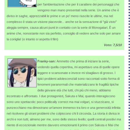
per l'ambientazione che per il carattere dei personaggi che
vengono man mano presentati nella serie. Un anime che è
diviso in saghe, apprezzabili le prime e un po' meno riuscite le ultime, ma nel
complesso è stata un visione piacevole... anche se la sensazione di "già visto"
aleggia sempre, causa alcuni punti in contatto con la serie di Monogatari. È un
anime che, nonostante non sia perfetto, consiglio di vedere anche solo per amare
la coniglia! (e intanto si aspetta il film)
Voto: 7,5/10
Franky-san:
Ammetto che prima di iniziare la serie,
vedendo quella copertina, mi aspettavo una di quelle opere
leggere e scansonate e invece mi sbagliavo di grosso. I
tipici problemi adolescenziali sono raccontati sotto forma di
fenomeni paranormali che materializzano le fragilità tipiche
della giovane età che tutti, chi più chi meno, abbiamo
incontrato e affrontato. I due protagonisti, Sakuta e Mai, quando interagiscono
sono uno spettacolo: poco politically correct ma mai volgari, si stuzzicano, si
punzecchiano ma dimostrano un'amore immenso tra loro e una generosità infinita
nel risolvere gli strani problemi che colpiscono chi li circonda. La storia è divisa in
archi e non tutti, almeno per me, sono dello stesso livello; quelli centrali positivi ma
niente di eccezionale mentre davvero emozionanti il primo con Sakuta e Mai che