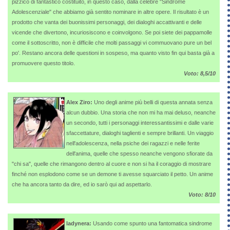
pizzico di fantastico costituito, in questo caso, dalla celebre "Sindrome
Adolescenziale" che abbiamo già sentito nominare in altre opere. Il risultato è un
prodotto che vanta dei buonissimi personaggi, dei dialoghi accattivanti e delle
vicende che divertono, incuriosiscono e coinvolgono. Se poi siete dei pappamolle
come il sottoscritto, non è difficile che molti passaggi vi commuovano pure un bel
po'. Restano ancora delle questioni in sospeso, ma quanto visto fin qui basta già a
promuovere questo titolo.
Voto: 8,5/10
Alex Ziro:
Uno degli anime più belli di questa annata senza
alcun dubbio. Una storia che non mi ha mai deluso, neanche
un secondo, tutti i personaggi interessantissimi e dalle varie
sfaccettature, dialoghi taglienti e sempre brillanti. Un viaggio
nell'adolescenza, nella psiche dei ragazzi e nelle ferite
dell'anima, quelle che spesso neanche vengono sfiorate da
"chi sa", quelle che rimangono dentro al cuore e non si ha il coraggio di mostrare
finché non esplodono come se un demone ti avesse squarciato il petto. Un anime
che ha ancora tanto da dire, ed io sarò qui ad aspettarlo.
Voto: 8/10
ladynera:
Usando come spunto una fantomatica sindrome