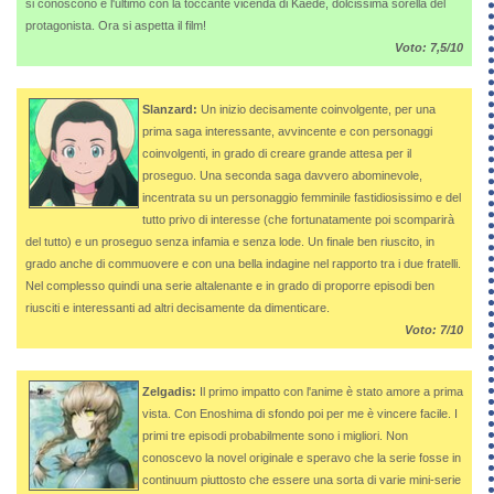
si conoscono e l'ultimo con la toccante vicenda di Kaede, dolcissima sorella del
protagonista. Ora si aspetta il film!
Voto: 7,5/10
Slanzard:
Un inizio decisamente coinvolgente, per una
prima saga interessante, avvincente e con personaggi
coinvolgenti, in grado di creare grande attesa per il
proseguo. Una seconda saga davvero abominevole,
incentrata su un personaggio femminile fastidiosissimo e del
tutto privo di interesse (che fortunatamente poi scomparirà
del tutto) e un proseguo senza infamia e senza lode. Un finale ben riuscito, in
grado anche di commuovere e con una bella indagine nel rapporto tra i due fratelli.
Nel complesso quindi una serie altalenante e in grado di proporre episodi ben
riusciti e interessanti ad altri decisamente da dimenticare.
Voto: 7/10
Zelgadis:
Il primo impatto con l'anime è stato amore a prima
vista. Con Enoshima di sfondo poi per me è vincere facile. I
primi tre episodi probabilmente sono i migliori. Non
conoscevo la novel originale e speravo che la serie fosse in
continuum piuttosto che essere una sorta di varie mini-serie