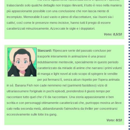
tralasciando solo qualche dettaglio non troppo rilevanti, il tutto è reso nella maniera
più appassionante possibile con una conclusione che non lascia niente di
incompiuto. Memorabile il cast vasto e pieno di sfaccettature, sia i buoni sia i
cattivi, così come le presenze meno incisive, hanno tutti il pregio di essere
caratterizzati minuziosamente. Azzeccate le sigle e i doppiatori.
Voto: 8,5/10
Slanzard:
Ripescare serie del passato concluse per
trasporle interamente in animazione è una prassi
indubbiamente meritevole, specialmente in questo periodo
caratterizzato da miriade di anime che narrano i primi volumi
di manga e light novel al solo scopo di spingere le vendite
per poi fermarsi lì, senza alcun rispetto per l'opera animata
in sè. Banana Fish non cade nemmeno nel (parimenti fastidioso) vizio di
ultrariassumere l'originale in pochi episodi, prendendosi il giusto tempo per
raccontare tutto quel che c'è da raccontare. Una storia appassionante e ben
scritta e con personaggi ottimamente caratterizzati che, purtroppo mostra un lieve
calo nella seconda metà, abbandonando l'atmosfera da thriller per concentrarsi
eccessivamente sulle lotte tra gang.
Voto: 8/10