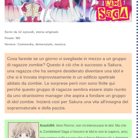
Serie da 12 episodi, storia originale
Finale: NO
Genere: Commedia, demenziale, musica
Cosa fareste se un giorno vi svegliaste in mezzo a un gruppo
di ragazze zombie? Questo è ciò che è successo a Sakura,
una ragazza che ha sempre desiderato diventare una idol e
che si è trovata improvvisamente in un edificio spettrale
abitato da zombie. Le sorprese però non sono finite qui
perché questo gruppo di ragazze sembra essere stato riunito
da uno stranissimo manager che aspira a fondare un gruppo
di idol zombie. Inizierà così per Sakura una vita all'insegna del
soprannaturale e della pazzia.
Arashi84:
Amo l'horror, non mi interessano le idol. Ma che
in Zombieland Saga ci fossero le idol io non lo sapevo, anzi,
non sapevo nulla se non che ci fosse Mamocchi a doppiare