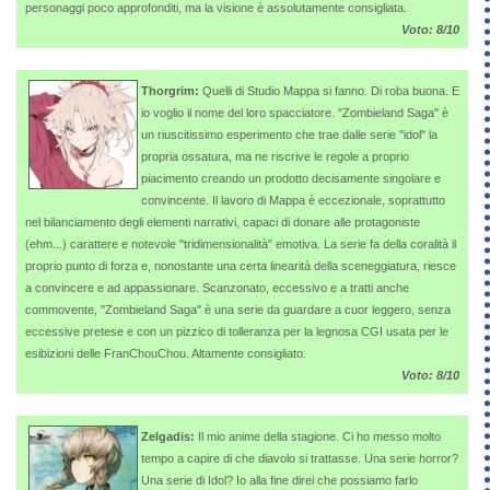
personaggi poco approfonditi, ma la visione è assolutamente consigliata.
Voto: 8/10
Thorgrim:
Quelli di Studio Mappa si fanno. Di roba buona. E
io voglio il nome del loro spacciatore. "Zombieland Saga" è
un riuscitissimo esperimento che trae dalle serie "idol" la
propria ossatura, ma ne riscrive le regole a proprio
piacimento creando un prodotto decisamente singolare e
convincente. Il lavoro di Mappa è eccezionale, soprattutto
nel bilanciamento degli elementi narrativi, capaci di donare alle protagoniste
(ehm...) carattere e notevole "tridimensionalità" emotiva. La serie fa della coralità il
proprio punto di forza e, nonostante una certa linearità della sceneggiatura, riesce
a convincere e ad appassionare. Scanzonato, eccessivo e a tratti anche
commovente, "Zombieland Saga" è una serie da guardare a cuor leggero, senza
eccessive pretese e con un pizzico di tolleranza per la legnosa CGI usata per le
esibizioni delle FranChouChou. Altamente consigliato.
Voto: 8/10
Zelgadis:
Il mio anime della stagione. Ci ho messo molto
tempo a capire di che diavolo si trattasse. Una serie horror?
Una serie di Idol? Io alla fine direi che possiamo farlo