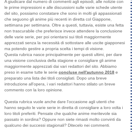
A giudicare dal numero di commenti agli episodi, alle notizie con
le prime impressioni e alle discussioni sulle varie schede utente
del sito, possiamo constatare che sono in molti gli appassionati
che seguono gli anime più recenti in diretta col Giappone,
settimana per settimana. Oltre a questi, tuttavia, esiste una fetta
non trascurabile che preferisce invece attendere la conclusione
delle varie serie, per poi orientarsi sui titoli maggiormente
apprezzati senza la necessità di sottostare alle uscite giapponesi
ma potendo gestire a propria scelta i tempi di visione.
Questa rubrica nasce principalmente per questi ultimi, per dare
una visione conclusiva della stagione e consigliare gli anime
maggiormente apprezzati dai vari redattori del sito. Abbiamo
preso in esame tutte le serie
concluse nell'autunno 2018
e
preparato una lista dei titoli consigliati. Dopo una breve
introduzione all'opera, i vari redattori hanno stilato un breve
commento con la loro opinione.
Questa rubrica vuole anche dare l'occasione agli utenti che
hanno seguito le varie serie in diretta di consigliare a loro volta i
loro titoli preferiti. Pensate che qualche anime meritevole sia
passato in sordina? Oppure non siete rimasti molto convinti da
qualcuno dei successi stagionali? Ditecelo nei commenti.