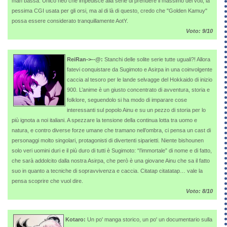
man bassa. Unico neo che impedisce alla serie di prendere il massimo dei voti, la
pessima CGI usata per gli orsi, ma al di là di questo, credo che "Golden Kamuy"
possa essere considerato tranquillamente AotY.
Voto: 9/10
ReiRan->--@:
Stanchi delle solite serie tutte uguali?! Allora
fatevi conquistare da Sugimoto e Asirpa in una coinvolgente
caccia al tesoro per le lande selvagge del Hokkaido di inizio
900. L’anime è un giusto concentrato di avventura, storia e
folklore, seguendolo si ha modo di imparare cose
interessanti sul popolo Ainu e su un pezzo di storia per lo
più ignota a noi italiani. A spezzare la tensione della continua lotta tra uomo e
natura, e contro diverse forze umane che tramano nell’ombra, ci pensa un cast di
personaggi molto singolari, protagonisti di divertenti siparietti. Niente bishounen
solo veri uomini duri e il più duro di tutti è Sugimoto: “l’immortale” di nome e di fatto,
che sarà addolcito dalla nostra Asirpa, che però è una giovane Ainu che sa il fatto
suo in quanto a tecniche di sopravvivenza e caccia. Citatap citatatap… vale la
pensa scoprire che vuol dire.
Voto: 8/10
Kotaro:
Un po' manga storico, un po' un documentario sulla