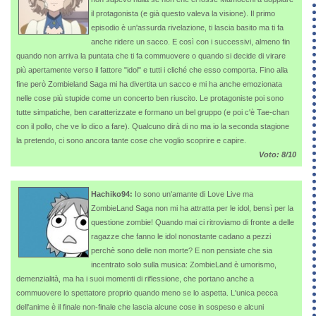
il protagonista (e già questo valeva la visione). Il primo
episodio è un'assurda rivelazione, ti lascia basito ma ti fa
anche ridere un sacco. E così con i successivi, almeno fin
quando non arriva la puntata che ti fa commuovere o quando si decide di virare
più apertamente verso il fattore "idol" e tutti i cliché che esso comporta. Fino alla
fine però Zombieland Saga mi ha divertita un sacco e mi ha anche emozionata
nelle cose più stupide come un concerto ben riuscito. Le protagoniste poi sono
tutte simpatiche, ben caratterizzate e formano un bel gruppo (e poi c'è Tae-chan
con il pollo, che ve lo dico a fare). Qualcuno dirà di no ma io la seconda stagione
la pretendo, ci sono ancora tante cose che voglio scoprire e capire.
Voto: 8/10
Hachiko94:
Io sono un'amante di Love Live ma
ZombieLand Saga non mi ha attratta per le idol, bensì per la
questione zombie! Quando mai ci ritroviamo di fronte a delle
ragazze che fanno le idol nonostante cadano a pezzi
perchè sono delle non morte? E non pensiate che sia
incentrato solo sulla musica: ZombieLand è umorismo,
demenzialità, ma ha i suoi momenti di riflessione, che portano anche a
commuovere lo spettatore proprio quando meno se lo aspetta. L'unica pecca
dell'anime è il finale non-finale che lascia alcune cose in sospeso e alcuni