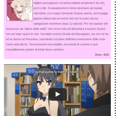
migliori presupposti e la prima tripletta di episodi è da urlo,
poi il crollo. Gradualmente le storie diventano più banali,
ridondanti, con troppe domande rimaste aperte, personaggi
appena abbozzati ed eventi che non trovano alcuna
spiegazione nemmeno dopo 12 episodi. Per non parlare del
fanservice da "album delle waifu" che serve solo ad alimentare il numero di post
nei vari topic sparsi in rete. Vorrebbe essere l'erede dei Monogatari, ma non ne ha
né la classe né l'inventiva, soprattutto sul piano dell'interconnessione delle varie
trame episodiche. Tecnicamente ineccepibile, ma tirando le somme si può
tranquillamente parlare di totale fiasco artistico.
Voto: 4/10