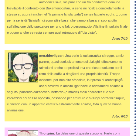
autoconclusive, sia pure con un filo conduttore comune.
Inevitabile il confronto con Bakemonogatari, la serie ne ricalca completamente la
stessa struttura (anche nel "la prima è la fidanzata") senza la parte ecchi. E come
per la serie di NisioisiN, ci sono alti e bassi che vanno a basarsi soprattutto
sull'affezione dello spettatore per uno o l'altro personaggio. Alla fine il risultato finale
è buono anche se resta sempre quel retrogusto di "già visto".
Voto: 7/10
metaldevilgear:
Una serie la cui attrattiva si regge, a mio
parere, quasi esclusivamente sui dialoghi, effettivamente
stimolanti anche se prolissi; ma che riesce soltanto per il
rotto della cuffia a ritagliarsi una propria identità. Troppo
evidente, per non dire sfacciata, la ripresa di archetipi già
assai sfruttati in ambito light novel e adattamenti animati a
seguito, partendo dall'apatico, beffardo (e maiale) main character e le sue
interazioni col sesso opposto, passando per strutture e sviluppi narrativi risaputi,
e finendo con un apparato estetico estremamente scialbo, tolta qualche buona
animazione.
Voto: 6/10
Thorgrim:
La delusione di questa stagione. Parte con i