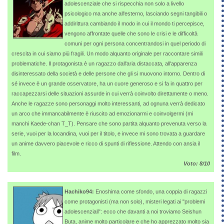
adolescenziale che si rispecchia non solo a livello
psicologico ma anche all'esterno, lasciando segni tangibili o
addirittura cambiando il modo in cui il mondo ti percepisce,
vengono affrontate quelle che sono le crisi e le difficoltà
comuni per ogni persona concentrandosi in quel periodo di
crescita in cui siamo più fragili. Un modo alquanto originale per raccontare simili
problematiche. Il protagonista è un ragazzo dall'aria distaccata, all'apparenza
disinteressato della società e delle persone che gli si muovono intorno. Dentro di
sé invece è un grande osservatore, ha un cuore generoso e si fa in quattro per
raccapezzarsi delle situazioni assurde in cui verrà coinvolto direttamente o meno.
Anche le ragazze sono personaggi molto interessanti, ad ognuna verrà dedicato
un arco che immancabilmente è riuscito ad emozionarmi e coinvolgermi (mi
manchi Kaede-chan T_T). Pensare che sono partita alquanto prevenuta verso la
serie, vuoi per la locandina, vuoi per il titolo, e invece mi sono trovata a guardare
un anime davvero piacevole e ricco di spunti di riflessione. Attendo con ansia il
film.
Voto: 8/10
Hachiko94:
Enoshima come sfondo, una coppia di ragazzi
come protagonisti (ma non solo), misteri legati ai "problemi
adolescenziali": ecco che davanti a noi troviamo Seishun
Buta, anime molto particolare e che ho apprezzato molto sia