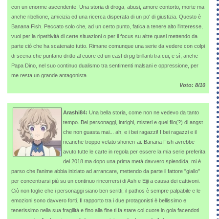
con un enorme ascendente. Una storia di droga, abusi, amore contorto, morte ma
anche ribellione, amicizia ed una ricerca disperata di un po' di giustizia. Questo è
Banana Fish. Peccato solo che, ad un certo punto, fatica a tenere alto l'interesse,
vuoi per la ripetitività di certe situazioni o per il focus su altre quasi mettendo da
parte ciò che ha scatenato tutto. Rimane comunque una serie da vedere con colpi
di scena che puntano dritto al cuore ed un cast di pg brillanti tra cui, e sì, anche
Papa Dino, nel suo continuo dualismo tra sentimenti malsani e oppressione, per
me resta un grande antagonista.
Voto: 8/10
Arashi84:
Una bella storia, come non ne vedevo da tanto
tempo. Bei personaggi, intrighi, misteri e quel filo(?) di angst
che non guasta mai... ah, e i bei ragazzi! I bei ragazzi e il
neanche troppo velato shonen-ai. Banana Fish avrebbe
avuto tutte le carte in regola per essere la mia serie preferita
del 2018 ma dopo una prima metà davvero splendida, mi è
parso che l'anime abbia iniziato ad arrancare, mettendo da parte il fattore "giallo"
per concentrarsi più su un continuo rincorrersi di Ash e Eiji a causa dei cattivoni.
Ciò non toglie che i personaggi siano ben scritti, il pathos è sempre palpabile e le
emozioni sono davvero forti. Il rapporto tra i due protagonisti è bellissimo e
tenerissimo nella sua fragilità e fino alla fine ti fa stare col cuore in gola facendoti