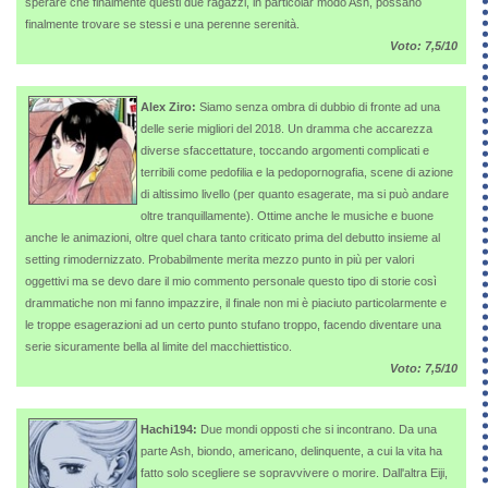
sperare che finalmente questi due ragazzi, in particolar modo Ash, possano
finalmente trovare se stessi e una perenne serenità.
Voto: 7,5/10
Alex Ziro:
Siamo senza ombra di dubbio di fronte ad una
delle serie migliori del 2018. Un dramma che accarezza
diverse sfaccettature, toccando argomenti complicati e
terribili come pedofilia e la pedopornografia, scene di azione
di altissimo livello (per quanto esagerate, ma si può andare
oltre tranquillamente). Ottime anche le musiche e buone
anche le animazioni, oltre quel chara tanto criticato prima del debutto insieme al
setting rimodernizzato. Probabilmente merita mezzo punto in più per valori
oggettivi ma se devo dare il mio commento personale questo tipo di storie così
drammatiche non mi fanno impazzire, il finale non mi è piaciuto particolarmente e
le troppe esagerazioni ad un certo punto stufano troppo, facendo diventare una
serie sicuramente bella al limite del macchiettistico.
Voto: 7,5/10
Hachi194:
Due mondi opposti che si incontrano. Da una
parte Ash, biondo, americano, delinquente, a cui la vita ha
fatto solo scegliere se sopravvivere o morire. Dall'altra Eiji,