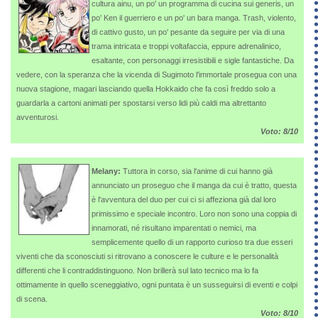
cultura ainu, un po' un programma di cucina sui generis, un
po' Ken il guerriero e un po' un bara manga. Trash, violento,
di cattivo gusto, un po' pesante da seguire per via di una
trama intricata e troppi voltafaccia, eppure adrenalinico,
esaltante, con personaggi irresistibili e sigle fantastiche. Da
vedere, con la speranza che la vicenda di Sugimoto l'immortale prosegua con una
nuova stagione, magari lasciando quella Hokkaido che fa così freddo solo a
guardarla a cartoni animati per spostarsi verso lidi più caldi ma altrettanto
avventurosi.
Voto: 8/10
Melany:
Tuttora in corso, sia l'anime di cui hanno già
annunciato un proseguo che il manga da cui è tratto, questa
è l'avventura del duo per cui ci si affeziona già dal loro
primissimo e speciale incontro. Loro non sono una coppia di
innamorati, né risultano imparentati o nemici, ma
semplicemente quello di un rapporto curioso tra due esseri
viventi che da sconosciuti si ritrovano a conoscere le culture e le personalità
differenti che li contraddistinguono. Non brillerà sul lato tecnico ma lo fa
ottimamente in quello sceneggiativo, ogni puntata è un susseguirsi di eventi e colpi
di scena.
Voto: 8/10