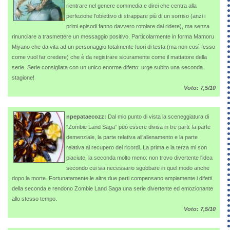
rientrare nel genere commedia e direi che centra alla
perfezione l'obiettivo di strappare più di un sorriso (anzi i
primi episodi fanno davvero rotolare dal ridere), ma senza
rinunciare a trasmettere un messaggio positivo. Particolarmente in forma Mamoru
Miyano che da vita ad un personaggio totalmente fuori di testa (ma non così fesso
come vuol far credere) che è da registrare sicuramente come il mattatore della
serie. Serie consigliata con un unico enorme difetto: urge subito una seconda
stagione!
Voto: 7,5/10
npepataecozz:
Dal mio punto di vista la sceneggiatura di
“Zombie Land Saga” può essere divisa in tre parti: la parte
demenziale, la parte relativa all’allenamento e la parte
relativa al recupero dei ricordi. La prima e la terza mi son
piaciute, la seconda molto meno: non trovo divertente l'idea
secondo cui sia necessario sgobbare in quel modo anche
dopo la morte. Fortunatamente le altre due parti compensano ampiamente i difetti
della seconda e rendono Zombie Land Saga una serie divertente ed emozionante
allo stesso tempo.
Voto: 7,5/10