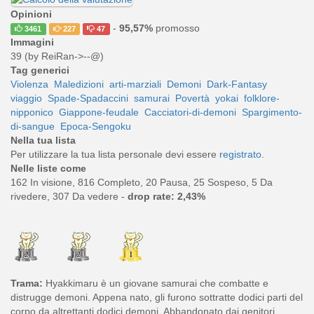
Opinioni
-
95,57%
promosso
3461
227
47
Immagini
39 (by ReiRan->--@)
Tag generici
Violenza
Maledizioni
arti-marziali
Demoni
Dark-Fantasy
viaggio
Spade-Spadaccini
samurai
Povertà
yokai
folklore-
nipponico
Giappone-feudale
Cacciatori-di-demoni
Spargimento-
di-sangue
Epoca-Sengoku
Nella tua lista
Per utilizzare la tua lista personale devi essere
registrato
.
Nelle liste come
162 In visione, 816 Completo, 20 Pausa, 25 Sospeso, 5 Da
rivedere, 307 Da vedere -
drop rate: 2,43%
Trama:
Hyakkimaru è un giovane samurai che combatte e
distrugge demoni. Appena nato, gli furono sottratte dodici parti del
corpo da altrettanti dodici demoni. Abbandonato dai genitori,