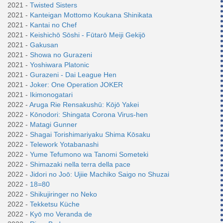
2021 -
Twisted Sisters
2021 -
Kanteigan Mottomo Koukana Shinikata
2021 -
Kantai no Chef
2021 -
Keishichō Sōshi - Fūtarō Meiji Gekijō
2021 -
Gakusan
2021 -
Showa no Gurazeni
2021 -
Yoshiwara Platonic
2021 -
Gurazeni - Dai League Hen
2021 -
Joker: One Operation JOKER
2021 -
Ikimonogatari
2022 -
Aruga Rie Rensakushū: Kōjō Yakei
2022 -
Kōnodori: Shingata Corona Virus-hen
2022 -
Matagi Gunner
2022 -
Shagai Torishimariyaku Shima Kōsaku
2022 -
Telework Yotabanashi
2022 -
Yume Tefumono wa Tanomi Someteki
2022 -
Shimazaki nella terra della pace
2022 -
Jidori no Joō: Ujiie Machiko Saigo no Shuzai
2022 -
18=80
2022 -
Shikujiringer no Neko
2022 -
Tekketsu Küche
2022 -
Kyō mo Veranda de