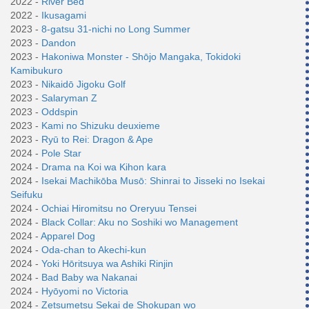
2022 -
River Bed
2022 -
Ikusagami
2023 -
8-gatsu 31-nichi no Long Summer
2023 -
Dandon
2023 -
Hakoniwa Monster - Shōjo Mangaka, Tokidoki
Kamibukuro
2023 -
Nikaidō Jigoku Golf
2023 -
Salaryman Z
2023 -
Oddspin
2023 -
Kami no Shizuku deuxieme
2023 -
Ryū to Rei: Dragon & Ape
2024 -
Pole Star
2024 -
Drama na Koi wa Kihon kara
2024 -
Isekai Machikōba Musō: Shinrai to Jisseki no Isekai
Seifuku
2024 -
Ochiai Hiromitsu no Oreryuu Tensei
2024 -
Black Collar: Aku no Soshiki wo Management
2024 -
Apparel Dog
2024 -
Oda-chan to Akechi-kun
2024 -
Yoki Hōritsuya wa Ashiki Rinjin
2024 -
Bad Baby wa Nakanai
2024 -
Hyōyomi no Victoria
2024 -
Zetsumetsu Sekai de Shokupan wo