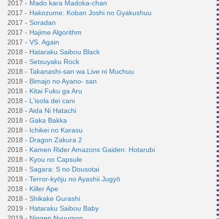
2017 -
Mado kara Madoka-chan
2017 -
Hakozume: Koban Joshi no Gyakushuu
2017 -
Soradan
2017 -
Hajime Algorithm
2017 -
VS. Again
2018 -
Hataraku Saibou Black
2018 -
Setsuyaku Rock
2018 -
Takanashi-san wa Live ni Muchuu
2018 -
Bimajo no Ayano- san
2018 -
Kitai Fuku ga Aru
2018 -
L'isola dei cani
2018 -
Aida Ni Hatachi
2018 -
Gaka Bakka
2018 -
Ichikei no Karasu
2018 -
Dragon Zakura 2
2018 -
Kamen Rider Amazons Gaiden: Hotarubi
2018 -
Kyou no Capsule
2018 -
Sagara: S no Dousotai
2018 -
Terror-kyōju no Ayashii Jugyō
2018 -
Killer Ape
2018 -
Shikake Gurashi
2019 -
Hataraku Saibou Baby
2019 -
Ningen Nyuumon