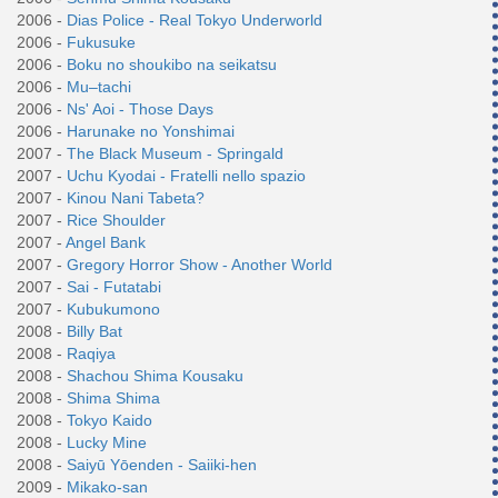
2006 -
Dias Police - Real Tokyo Underworld
2006 -
Fukusuke
2006 -
Boku no shoukibo na seikatsu
2006 -
Mu–tachi
2006 -
Ns' Aoi - Those Days
2006 -
Harunake no Yonshimai
2007 -
The Black Museum - Springald
2007 -
Uchu Kyodai - Fratelli nello spazio
2007 -
Kinou Nani Tabeta?
2007 -
Rice Shoulder
2007 -
Angel Bank
2007 -
Gregory Horror Show - Another World
2007 -
Sai - Futatabi
2007 -
Kubukumono
2008 -
Billy Bat
2008 -
Raqiya
2008 -
Shachou Shima Kousaku
2008 -
Shima Shima
2008 -
Tokyo Kaido
2008 -
Lucky Mine
2008 -
Saiyū Yōenden - Saiiki-hen
2009 -
Mikako-san