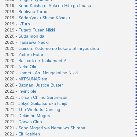
2019 -
Kono Kaisha ni Suki na Hito ga Imasu
2019 -
Boukyou Tarou
2019 -
Sōdan'yaku Shima Kōsaku
2019 -
I-Turn
2019 -
Fūtarō Fusen Nikki
2020 -
Sutta mon da!
2020 -
Hanzawa Naoki
2020 -
Liaison: Kodomo no kokoro Shinryoushou
2020 -
Yaiteru Futari
2020 -
Ballpark de Tsukamaete!
2020 -
Neko Oku
2020 -
Unmet - Aru Nougekai no Nikki
2020 -
MITSUNARism
2020 -
Batman: Justice Buster
2021 -
Invincible
2021 -
JK-san Chi no Sartre-san
2021 -
Jōkyō Seikatsuroku Ichijō
2021 -
The World Is Dancing
2021 -
Dekin no Mogura
2021 -
Darwin Club
2021 -
Sono Mogari wa Netsu wo Shiranai
2021 -
Elf Kōshien