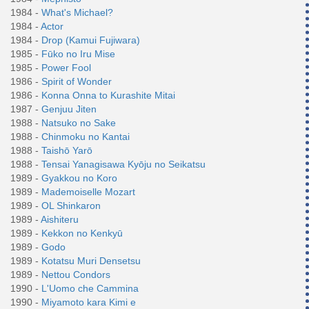
1984 -
What's Michael?
1984 -
Actor
1984 -
Drop (Kamui Fujiwara)
1985 -
Fūko no Iru Mise
1985 -
Power Fool
1986 -
Spirit of Wonder
1986 -
Konna Onna to Kurashite Mitai
1987 -
Genjuu Jiten
1988 -
Natsuko no Sake
1988 -
Chinmoku no Kantai
1988 -
Taishō Yarō
1988 -
Tensai Yanagisawa Kyōju no Seikatsu
1989 -
Gyakkou no Koro
1989 -
Mademoiselle Mozart
1989 -
OL Shinkaron
1989 -
Aishiteru
1989 -
Kekkon no Kenkyū
1989 -
Godo
1989 -
Kotatsu Muri Densetsu
1989 -
Nettou Condors
1990 -
L'Uomo che Cammina
1990 -
Miyamoto kara Kimi e