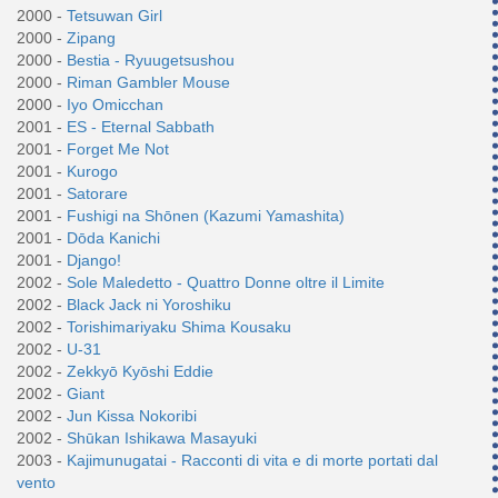
2000 -
Tetsuwan Girl
2000 -
Zipang
2000 -
Bestia - Ryuugetsushou
2000 -
Riman Gambler Mouse
2000 -
Iyo Omicchan
2001 -
ES - Eternal Sabbath
2001 -
Forget Me Not
2001 -
Kurogo
2001 -
Satorare
2001 -
Fushigi na Shōnen (Kazumi Yamashita)
2001 -
Dōda Kanichi
2001 -
Django!
2002 -
Sole Maledetto - Quattro Donne oltre il Limite
2002 -
Black Jack ni Yoroshiku
2002 -
Torishimariyaku Shima Kousaku
2002 -
U-31
2002 -
Zekkyō Kyōshi Eddie
2002 -
Giant
2002 -
Jun Kissa Nokoribi
2002 -
Shūkan Ishikawa Masayuki
2003 -
Kajimunugatai - Racconti di vita e di morte portati dal
vento