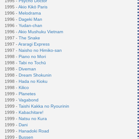
1995 -
Psycho Doctor
1995 -
Akio Kikō Paris
1996 -
Melodrama
1996 -
Dageki Man
1996 -
Yudan-chan
1996 -
Akio Mushuku Vietnam
1997 -
The Snake
1997 -
Araragi Express
1997 -
Naisho no Himiko-san
1998 -
Piano no Mori
1998 -
Tabi no Tochū
1998 -
Diveman
1998 -
Dream Shokunin
1998 -
Hada no Kioku
1998 -
Kilico
1999 -
Planetes
1999 -
Vagabond
1999 -
Taishi Kakka no Ryourinin
1999 -
Kabachitare!
1999 -
Natsu no Kura
1999 -
Dani
1999 -
Hanadoki Road
1999 -
Bussen