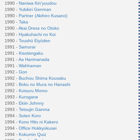
1990 -
Naniwa Kin'yuudou
1990 -
Yubikiri Genman
1990 -
Partner (Akihiro Kusano)
1990 -
Taka
1990 -
Akai Dress no Otoko
1990 -
Hyakuhachi no Koi
1990 -
Toushū Eiyūden
1991 -
Samurai
1991 -
Kisotengaku
1991 -
Aa Harimanada
1991 -
Wahhaman
1992 -
Gon
1992 -
Buchou Shima Kousaku
1992 -
Boku no Mura no Hanashi
1992 -
Koisuru Momo
1993 -
Kurogane
1993 -
Ekiin Johnny
1993 -
Tetsujin Ganma
1994 -
Soten Koro
1994 -
Kono Hito ni Kakero
1994 -
Office Hokkyokusei
1994 -
Kokumin Quiz