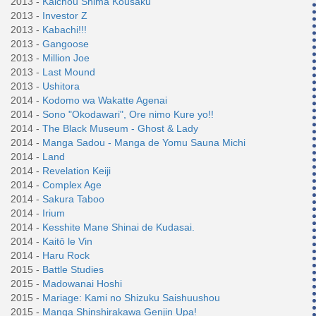
2013 -
Kaichou Shima Kousaku
2013 -
Investor Z
2013 -
Kabachi!!!
2013 -
Gangoose
2013 -
Million Joe
2013 -
Last Mound
2013 -
Ushitora
2014 -
Kodomo wa Wakatte Agenai
2014 -
Sono "Okodawari", Ore nimo Kure yo!!
2014 -
The Black Museum - Ghost & Lady
2014 -
Manga Sadou - Manga de Yomu Sauna Michi
2014 -
Land
2014 -
Revelation Keiji
2014 -
Complex Age
2014 -
Sakura Taboo
2014 -
Irium
2014 -
Kesshite Mane Shinai de Kudasai.
2014 -
Kaitō le Vin
2014 -
Haru Rock
2015 -
Battle Studies
2015 -
Madowanai Hoshi
2015 -
Mariage: Kami no Shizuku Saishuushou
2015 -
Manga Shinshirakawa Genjin Upa!