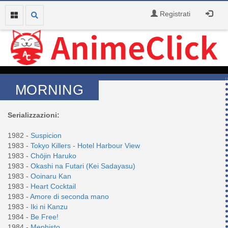
Registrati
MORNING
Serializzazioni:
1982 -
Suspicion
1983 -
Tokyo Killers - Hotel Harbour View
1983 -
Chōjin Haruko
1983 -
Okashi na Futari (Kei Sadayasu)
1983 -
Ooinaru Kan
1983 -
Heart Cocktail
1983 -
Amore di seconda mano
1983 -
Iki ni Kanzu
1984 -
Be Free!
1984 -
Mephisto