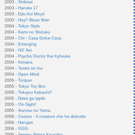
2003 -
Shikisai
2003 -
Haruka 17
2003 -
Edo Koi Moyō
2003 -
Hey!! Blues Man
2004 -
Tokyo Style
2004 -
Kami no Shizuku
2004 -
Chi - Casa Dolce Casa
2004 -
Emerging
2004 -
NS' Aoi
2004 -
Psycho Doctor Kai Kyōsuke
2004 -
Kimaira
2004 -
Tenkū no Inu
2004 -
Open Mind
2005 -
Toripan
2005 -
Tokyo Toy Box
2005 -
Tokujou Kabachi!!
2005 -
Deka ga Ippiki
2005 -
On-Sight!
2005 -
Ikarosu no Yama
2006 -
Cesare - Il creatore che ha distrutto
2006 -
Harujan
2006 -
GGG
2006 -
Senmu Shima Kousaku