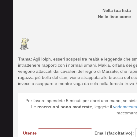
Nella tua lista
Nelle liste come
Trama:
Agli Iolph, esseri sospesi tra realtà e leggenda che sm
intrattenere rapporti con i normali umani. Makia, orfana dei gen
vengono attaccati dai cavalieri del regno di Marzate, che rapisc
ragazza più bella del clan, viene strappata alle braccia del s
invece a scappare e mentre vaga da sola nella foresta trova E
Per favore spendete 5 minuti per darci una mano, se siet
Le
recensioni sono moderate
, leggete il
vademecum 
raccomando
Utente
Email (facoltativo):