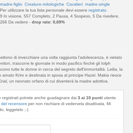
madre-figlio
Creature-mitologiche
Cavalieri
madre-single
Per utilizzare la tua lista personale devi essere
registrato
.
9 In visione, 557 Completo, 2 Pausa, 4 Sospeso, 5 Da rivedere,
266 Da vedere -
drop rate: 0,69%
ettono di invecchiare una volta raggiunta l'adolescenza, è vietato
itori, trascorre le giornate in modo pacifico finchè gli Iolph
ono tutte le donne in cerca del segreto dell'immortalità. Leilia, la
uo amato Krim e destinata in sposa al principe Hazel. Makia riesce
rial, un neonato orfano di cui diventerà la madre adottiva.
e registrati potrete anche guadagnare dai
3 ai 10 punti
utente.
del recensore
per non rischiare di vedervela disattivata. Mi
, leggetelo ;-)