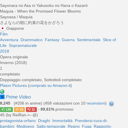
Sayonara no Asa ni Yakusoku no Hana o Kazarō
Maquia - When the Promised Flower Blooms
Sayoasa / Maquia
さよならの朝に約束の花をかざろう
Giappone
Film
Avventura
Drammatico
Fantasy
Guerra
Sentimentale
Slice of
Life
Soprannaturale
2018
Opera originale
Inverno (2018)
1
completato
Doppiaggio completato, Sottotitoli completato
Plaion Pictures
(
compralo su Amazon.it
)
Prime Video
8,245
(#206 in anime) (
458
valutazioni con 10
recensioni
)
-
89,61%
promosso
138
10
11
45 (by ReiRan->--@)
protagonista-orfano
Draghi
Immortalità
Prendersi-cura-di-
bambini
Medioevo
Salto-temporale
Regno
Fuga
Rapporto-