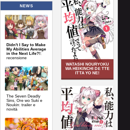
NEWS
Didn't I Say to Make
My Abilities Average
in the Next Life?!
:
recensione
WATASHI NOURYOKU
WA HEIKINCHI DE TTE
ITTA YO NE!
The Seven Deadly
Sins, Ore wo Suki e
Noukin: trailer e
novità