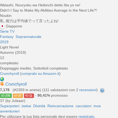
Watashi, Nouryoku wa Heikinchi dette Itta yo ne!
Didn't I Say to Make My Abilities Average in the Next Life?!
Noukin
私, 能力は平均値でって言ったよね!
Giappone
Serie TV
Fantasy
Soprannaturale
2019
Light Novel
Autunno (2019)
12
completato
Doppiaggio inedito, Sottotitoli completato
Crunchyroll
(
compralo su Amazon.it
)
Crunchyroll
7,178
(#2359 in anime) (
111
valutazioni con 2
recensioni
)
-
90,41%
promosso
278
37
11
37 (by Julaaar)
Superpoteri
isekai
Divinità
Reincarnazione
cacciatori
moe
avventurieri
Per utilizzare la tua lista personale devi essere
registrato
.