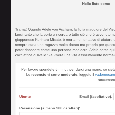
Nelle liste come
Trama:
Quando Adele von Ascham, la figlia maggiore del Visco
lancinante che la porta a ricordare tutto ciò che è avvenuto n
giapponese Kurihara Misato, è morta nel tentativo di aiutare 
sempre stata una ragazza molto dotata ma proprio per questo e
poter rinascere come una persona mediocre. Adele cerca quindi
cacciatrice di livello S e vivere una vita assolutamente normal
Per favore spendete 5 minuti per darci una mano, se siet
Le
recensioni sono moderate
, leggete il
vademecum 
raccomando
Utente
Email (facoltativo):
Recensione (almeno 500 caratteri):