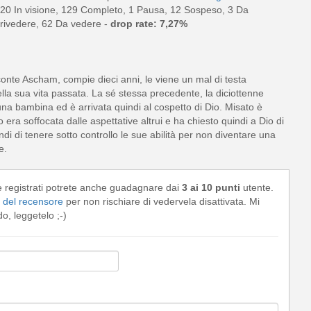
20 In visione, 129 Completo, 1 Pausa, 12 Sospeso, 3 Da
rivedere, 62 Da vedere -
drop rate: 7,27%
nte Ascham, compie dieci anni, le viene un mal di testa
ella sua vita passata. La sé stessa precedente, la diciottenne
una bambina ed è arrivata quindi al cospetto di Dio. Misato è
ra soffocata dalle aspettative altrui e ha chiesto quindi a Dio di
 di tenere sotto controllo le sue abilità per non diventare una
e.
e registrati potrete anche guadagnare dai
3 ai 10 punti
utente.
del recensore
per non rischiare di vedervela disattivata. Mi
, leggetelo ;-)