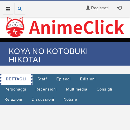
Registrati
KOYA NO KOTOBUKI
HIKOTAI
DETTAGLI
Staff
Episodi
Edizioni
Personaggi
Recensioni
Multimedia
Consigli
Relazioni
Discussioni
Notizie