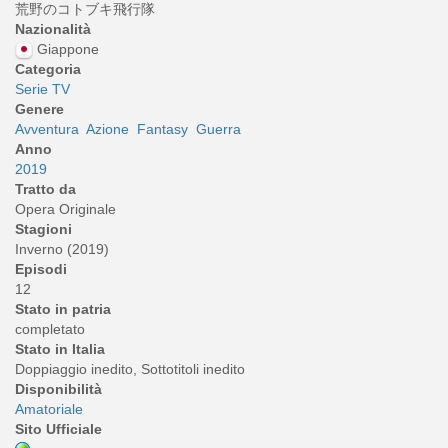
荒野のコトブキ飛行隊
Nazionalità
Giappone
Categoria
Serie TV
Genere
Avventura
Azione
Fantasy
Guerra
Anno
2019
Tratto da
Opera Originale
Stagioni
Inverno (2019)
Episodi
12
Stato in patria
completato
Stato in Italia
Doppiaggio inedito, Sottotitoli inedito
Disponibilità
Amatoriale
Sito Ufficiale