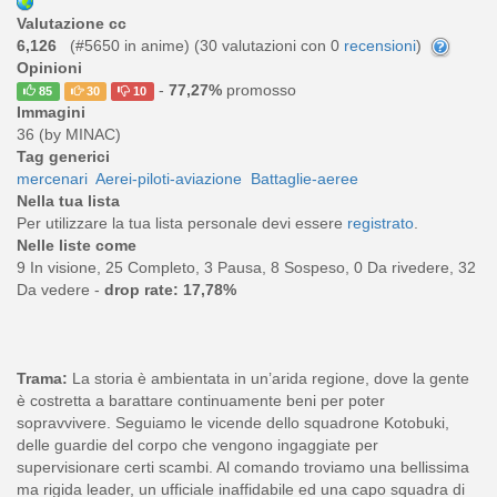
Valutazione cc
6,126
(#5650 in anime) (
30
valutazioni con 0
recensioni
)
Opinioni
-
77,27%
promosso
85
30
10
Immagini
36 (by MINAC)
Tag generici
mercenari
Aerei-piloti-aviazione
Battaglie-aeree
Nella tua lista
Per utilizzare la tua lista personale devi essere
registrato
.
Nelle liste come
9 In visione, 25 Completo, 3 Pausa, 8 Sospeso, 0 Da rivedere, 32
Da vedere -
drop rate: 17,78%
Trama:
La storia è ambientata in un’arida regione, dove la gente
è costretta a barattare continuamente beni per poter
sopravvivere. Seguiamo le vicende dello squadrone Kotobuki,
delle guardie del corpo che vengono ingaggiate per
supervisionare certi scambi. Al comando troviamo una bellissima
ma rigida leader, un ufficiale inaffidabile ed una capo squadra di