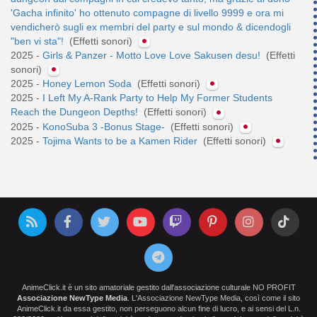
'Gacha infinito' ho ottenuto compagne di livello 9999 e ora mi
vendicherò sugli ex membri del party e sul mondo & dicendogli
"ben vi sta"!
(Effetti sonori)
2025 -
Girls & Panzer - Motto Love Love Sakusen desu!
(Effetti
sonori)
2025 -
Honey Lemon Soda
(Effetti sonori)
2025 -
I Left My A-Rank Party to Help My Former Students
Reach the Dungeon Depths!
(Effetti sonori)
2025 -
KonoSuba 3 -Bonus Stage-
(Effetti sonori)
2025 -
Tojima Wants to be a Kamen Rider
(Effetti sonori)
AnimeClick.it è un sito amatoriale gestito dall'associazione culturale NO PROFIT
Associazione NewType Media
. L'Associazione NewType Media, così come il sito
AnimeClick.it da essa gestito, non perseguono alcun fine di lucro, e ai sensi del L.n.