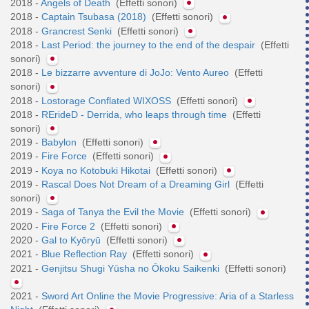
2018 -
Angels of Death
(Effetti sonori)
2018 -
Captain Tsubasa (2018)
(Effetti sonori)
2018 -
Grancrest Senki
(Effetti sonori)
2018 -
Last Period: the journey to the end of the despair
(Effetti
sonori)
2018 -
Le bizzarre avventure di JoJo: Vento Aureo
(Effetti
sonori)
2018 -
Lostorage Conflated WIXOSS
(Effetti sonori)
2018 -
RErideD - Derrida, who leaps through time
(Effetti
sonori)
2019 -
Babylon
(Effetti sonori)
2019 -
Fire Force
(Effetti sonori)
2019 -
Koya no Kotobuki Hikotai
(Effetti sonori)
2019 -
Rascal Does Not Dream of a Dreaming Girl
(Effetti
sonori)
2019 -
Saga of Tanya the Evil the Movie
(Effetti sonori)
2020 -
Fire Force 2
(Effetti sonori)
2020 -
Gal to Kyōryū
(Effetti sonori)
2021 -
Blue Reflection Ray
(Effetti sonori)
2021 -
Genjitsu Shugi Yūsha no Ōkoku Saikenki
(Effetti sonori)
2021 -
Sword Art Online the Movie Progressive: Aria of a Starless