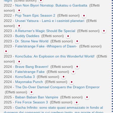
Night
(Effetti sonori)
2022 -
Non Non Biyori Nonstop: Bukatsu o Ganbatta
(Effetti
sonori)
2022 -
Pop Team Epic Season 2
(Effetti sonori)
2022 -
Urusei Yatsura - Lamù e i casinisti planetari
(Effetti
sonori)
2023 -
A Returner's Magic Should Be Special
(Effetti sonori)
2023 -
Buddy Daddies
(Effetti sonori)
2023 -
Dr. Stone New World
(Effetti sonori)
2023 -
Fate/strange Fake -Whispers of Dawn-
(Effetti sonori)
2023 -
KonoSuba: An Explosion on this Wonderful World!
(Effetti
sonori)
2024 -
Brave Bang Bravern!
(Effetti sonori)
2024 -
Fate/strange Fake
(Effetti sonori)
2024 -
KonoSuba 3
(Effetti sonori)
2024 -
Mayonaka Punch
(Effetti sonori)
2024 -
The Do-Over Damsel Conquers the Dragon Emperor
(Effetti sonori)
2025 -
Baban Baban Ban Vampire
(Effetti sonori)
2025 -
Fire Force Season 3
(Effetti sonori)
2025 -
Gacha Infinito: sono stato quasi ammazzato in fondo al
dungeon dai compagni in cui credevo tanto, ma grazie al dono