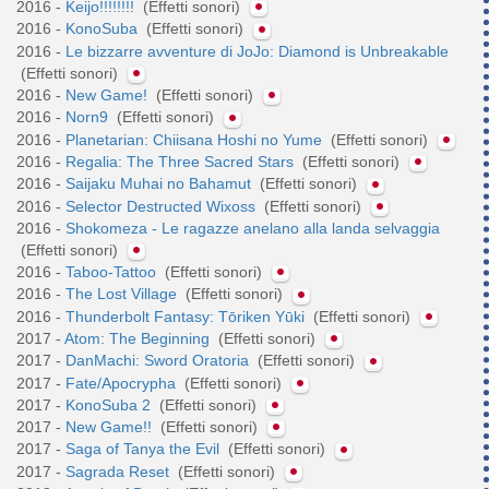
2016 -
Keijo!!!!!!!!
(Effetti sonori)
2016 -
KonoSuba
(Effetti sonori)
2016 -
Le bizzarre avventure di JoJo: Diamond is Unbreakable
(Effetti sonori)
2016 -
New Game!
(Effetti sonori)
2016 -
Norn9
(Effetti sonori)
2016 -
Planetarian: Chiisana Hoshi no Yume
(Effetti sonori)
2016 -
Regalia: The Three Sacred Stars
(Effetti sonori)
2016 -
Saijaku Muhai no Bahamut
(Effetti sonori)
2016 -
Selector Destructed Wixoss
(Effetti sonori)
2016 -
Shokomeza - Le ragazze anelano alla landa selvaggia
(Effetti sonori)
2016 -
Taboo-Tattoo
(Effetti sonori)
2016 -
The Lost Village
(Effetti sonori)
2016 -
Thunderbolt Fantasy: Tōriken Yūki
(Effetti sonori)
2017 -
Atom: The Beginning
(Effetti sonori)
2017 -
DanMachi: Sword Oratoria
(Effetti sonori)
2017 -
Fate/Apocrypha
(Effetti sonori)
2017 -
KonoSuba 2
(Effetti sonori)
2017 -
New Game!!
(Effetti sonori)
2017 -
Saga of Tanya the Evil
(Effetti sonori)
2017 -
Sagrada Reset
(Effetti sonori)