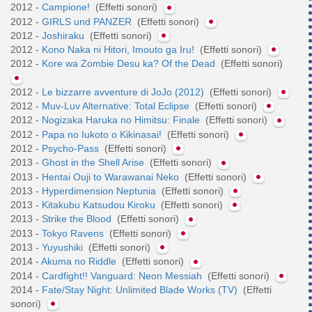
2012 -
Campione!
(Effetti sonori)
2012 -
GIRLS und PANZER
(Effetti sonori)
2012 -
Joshiraku
(Effetti sonori)
2012 -
Kono Naka ni Hitori, Imouto ga Iru!
(Effetti sonori)
2012 -
Kore wa Zombie Desu ka? Of the Dead
(Effetti sonori)
2012 -
Le bizzarre avventure di JoJo (2012)
(Effetti sonori)
2012 -
Muv-Luv Alternative: Total Eclipse
(Effetti sonori)
2012 -
Nogizaka Haruka no Himitsu: Finale
(Effetti sonori)
2012 -
Papa no Iukoto o Kikinasai!
(Effetti sonori)
2012 -
Psycho-Pass
(Effetti sonori)
2013 -
Ghost in the Shell Arise
(Effetti sonori)
2013 -
Hentai Ouji to Warawanai Neko
(Effetti sonori)
2013 -
Hyperdimension Neptunia
(Effetti sonori)
2013 -
Kitakubu Katsudou Kiroku
(Effetti sonori)
2013 -
Strike the Blood
(Effetti sonori)
2013 -
Tokyo Ravens
(Effetti sonori)
2013 -
Yuyushiki
(Effetti sonori)
2014 -
Akuma no Riddle
(Effetti sonori)
2014 -
Cardfight!! Vanguard: Neon Messiah
(Effetti sonori)
2014 -
Fate/Stay Night: Unlimited Blade Works (TV)
(Effetti
sonori)