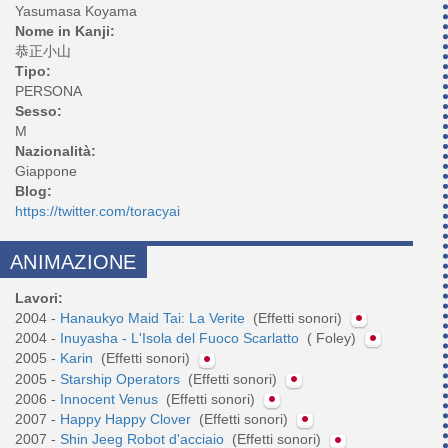
Yasumasa Koyama
Nome in Kanji:
恭正小山
Tipo:
PERSONA
Sesso:
M
Nazionalità:
Giappone
Blog:
https://twitter.com/toracyai
ANIMAZIONE
Lavori:
2004 -
Hanaukyo Maid Tai: La Verite
(Effetti sonori)
2004 -
Inuyasha - L'Isola del Fuoco Scarlatto
( Foley)
2005 -
Karin
(Effetti sonori)
2005 -
Starship Operators
(Effetti sonori)
2006 -
Innocent Venus
(Effetti sonori)
2007 -
Happy Happy Clover
(Effetti sonori)
2007 -
Shin Jeeg Robot d'acciaio
(Effetti sonori)