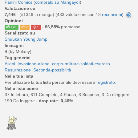
Panini Comics
(
compralo su Mangayo!
)
Valutazione cc
7,446
(#1346 in manga) (
433
valutazioni con 18
recensioni
)
Opinioni
-
96,55%
promosso
126
7
1
Serializzato su
Shuukan Young Jump
Immagini
9 (by Melany)
Tag generici
Alieni
Invasione-aliena
corpo-militare-soldati-esercito
Resurrezione
Seconda-possibilità
Nella tua lista
Per utilizzare la tua lista personale devi essere
registrato
.
Nelle liste come
37 In lettura, 611 Completo, 4 Pausa, 3 Sospeso, 3 Da rileggere,
190 Da leggere -
drop rate: 0,46%