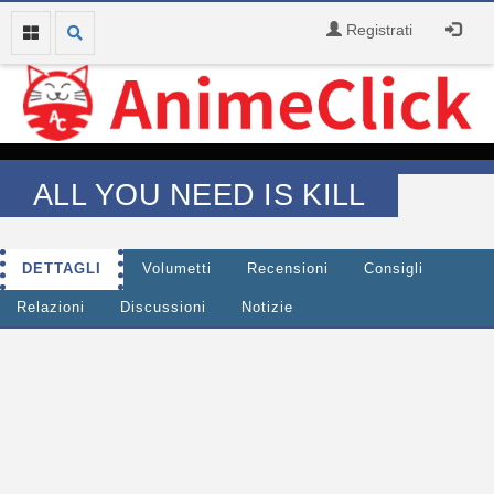
Registrati
ALL YOU NEED IS KILL
DETTAGLI
Volumetti
Recensioni
Consigli
Relazioni
Discussioni
Notizie