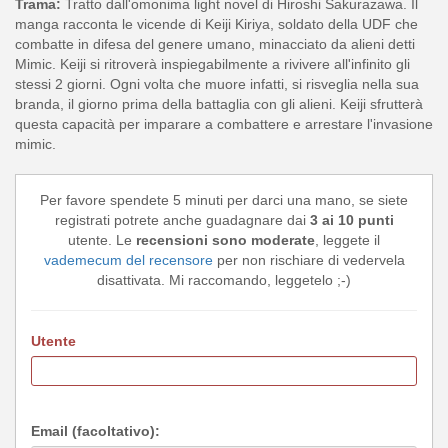
Trama:
Tratto dall'omonima light novel di Hiroshi Sakurazawa. Il
manga racconta le vicende di Keiji Kiriya, soldato della UDF che
combatte in difesa del genere umano, minacciato da alieni detti
Mimic. Keiji si ritroverà inspiegabilmente a rivivere all'infinito gli
stessi 2 giorni. Ogni volta che muore infatti, si risveglia nella sua
branda, il giorno prima della battaglia con gli alieni. Keiji sfrutterà
questa capacità per imparare a combattere e arrestare l'invasione
mimic.
Per favore spendete 5 minuti per darci una mano, se siete
registrati potrete anche guadagnare dai
3 ai 10 punti
utente. Le
recensioni sono moderate
, leggete il
vademecum del recensore
per non rischiare di vedervela
disattivata. Mi raccomando, leggetelo ;-)
Utente
Email (facoltativo):