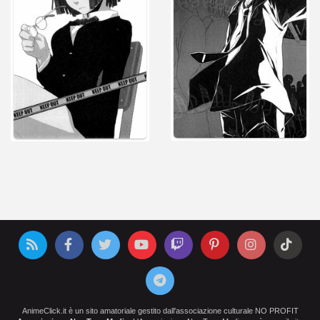
AnimeClick.it è un sito amatoriale gestito dall'associazione culturale NO PROFIT