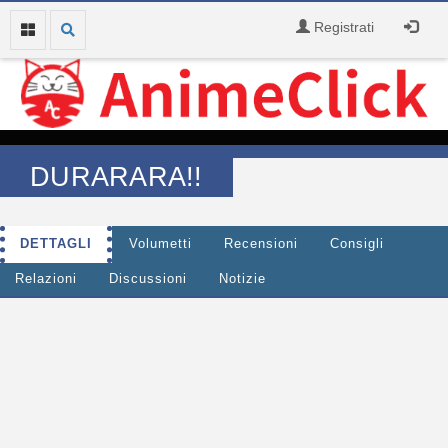
Registrati
DURARARA!!
DETTAGLI
Volumetti
Recensioni
Consigli
Relazioni
Discussioni
Notizie