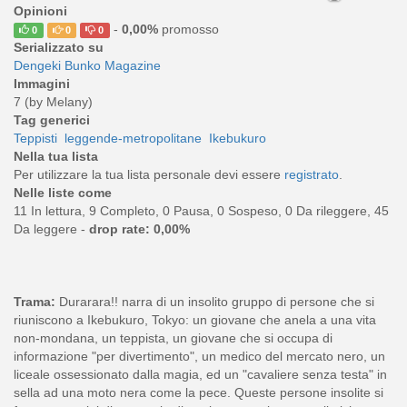
Opinioni
-
0,00%
promosso
0
0
0
Serializzato su
Dengeki Bunko Magazine
Immagini
7 (by Melany)
Tag generici
Teppisti
leggende-metropolitane
Ikebukuro
Nella tua lista
Per utilizzare la tua lista personale devi essere
registrato
.
Nelle liste come
11 In lettura, 9 Completo, 0 Pausa, 0 Sospeso, 0 Da rileggere, 45
Da leggere -
drop rate: 0,00%
Trama:
Durarara!! narra di un insolito gruppo di persone che si
riuniscono a Ikebukuro, Tokyo: un giovane che anela a una vita
non-mondana, un teppista, un giovane che si occupa di
informazione "per divertimento", un medico del mercato nero, un
liceale ossessionato dalla magia, ed un "cavaliere senza testa" in
sella ad una moto nera come la pece. Queste persone insolite si