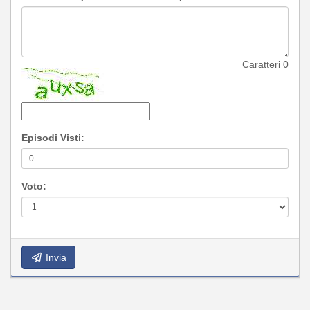
Caratteri
0
Episodi Visti:
Voto:
Invia