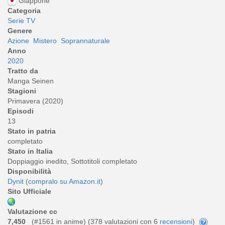
Giappone
Categoria
Serie TV
Genere
Azione
Mistero
Soprannaturale
Anno
2020
Tratto da
Manga Seinen
Stagioni
Primavera (2020)
Episodi
13
Stato in patria
completato
Stato in Italia
Doppiaggio inedito, Sottotitoli completato
Disponibilità
Dynit
(
compralo su Amazon.it
)
Sito Ufficiale
Valutazione cc
7,450
(#1561 in anime) (
378
valutazioni con 6
recensioni
)