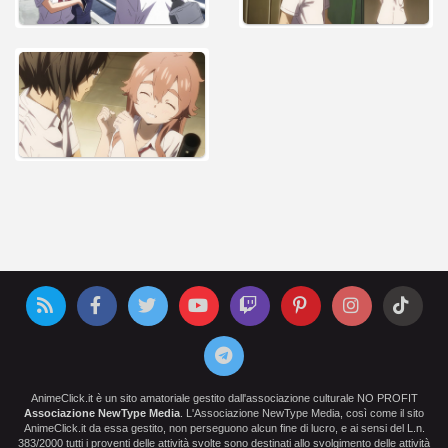
AnimeClick.it è un sito amatoriale gestito dall'associazione culturale NO PROFIT
Associazione NewType Media
. L'Associazione NewType Media, così come il sito
AnimeClick.it da essa gestito, non perseguono alcun fine di lucro, e ai sensi del L.n.
383/2000 tutti i proventi delle attività svolte sono destinati allo svolgimento delle attività