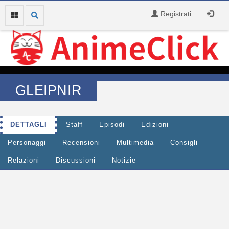
Registrati
GLEIPNIR
DETTAGLI
Staff
Episodi
Edizioni
Personaggi
Recensioni
Multimedia
Consigli
Relazioni
Discussioni
Notizie