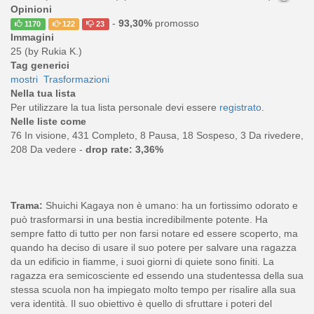
Opinioni
-
93,30%
promosso
1170
122
23
Immagini
25 (by Rukia K.)
Tag generici
mostri
Trasformazioni
Nella tua lista
Per utilizzare la tua lista personale devi essere
registrato
.
Nelle liste come
76 In visione, 431 Completo, 8 Pausa, 18 Sospeso, 3 Da rivedere,
208 Da vedere -
drop rate: 3,36%
Trama:
Shuichi Kagaya non è umano: ha un fortissimo odorato e
può trasformarsi in una bestia incredibilmente potente. Ha
sempre fatto di tutto per non farsi notare ed essere scoperto, ma
quando ha deciso di usare il suo potere per salvare una ragazza
da un edificio in fiamme, i suoi giorni di quiete sono finiti. La
ragazza era semicosciente ed essendo una studentessa della sua
stessa scuola non ha impiegato molto tempo per risalire alla sua
vera identità. Il suo obiettivo è quello di sfruttare i poteri del