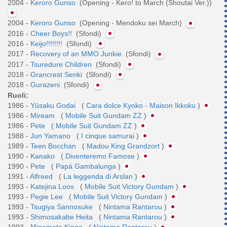
2004 -
Keroro Gunso
(Opening - Kero! to March (Shoutai Ver.))
2004 -
Keroro Gunso
(Opening - Mendoku sei March)
2016 -
Cheer Boys!!
(Sfondi)
2016 -
Keijo!!!!!!!!
(Sfondi)
2017 -
Recovery of an MMO Junkie
(Sfondi)
2017 -
Tsuredure Children
(Sfondi)
2018 -
Grancrest Senki
(Sfondi)
2018 -
Gurazeni
(Sfondi)
Ruoli:
1986 -
Yūsaku Godai
(
Cara dolce Kyoko - Maison Ikkoku
)
1986 -
Miream
(
Mobile Suit Gundam ZZ
)
1986 -
Pete
(
Mobile Suit Gundam ZZ
)
1988 -
Jun Yamano
(
I cinque samurai
)
1989 -
Teen Bocchan
(
Madou King Grandzort
)
1990 -
Kanako
(
Diventeremo Famose
)
1990 -
Pete
(
Papà Gambalunga
)
1991 -
Alfreed
(
La leggenda di Arslan
)
1993 -
Katejina Loos
(
Mobile Suit Victory Gundam
)
1993 -
Pegie Lee
(
Mobile Suit Victory Gundam
)
1993 -
Tsugiya Sannosuke
(
Nintama Rantarou
)
1993 -
Shimosakabe Heita
(
Nintama Rantarou
)
1993 -
Minamoto Kingo
(
Nintama Rantarou
)