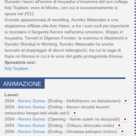
Durante i lavori all'anime di Inuyasha s'innamora del suo collega
Kōji Tsujitani, voce di Miroku, con cui si successivamente si
sposa nel 2012.
Grande appassionata di wrestling, Kumiko Watanabe è una
doppiatrice affiliata alla Arts Vision, e tra i suoi ruoli più importanti
si ricordano il Sergente Keroro nell'anima omonimo, Shippo in
Inuyasha, Tomoki in Digimon Frontier, la mamma in Atashinchi e
Kyouko Shirafuji in Working. Kumiko Watanabe ha anche
lavorato al doppiaggio di alcuni videogiochi, tra cui la saga di
Sposato/a con:
Kōji Tsujitani
ANIMAZIONE
Lavori:
2004 -
Keroro Gunso
(Ending - KeKeKeroro no daisakusen)
2004 -
Keroro Gunso
(Ending - Keroro shoutai kounin!
netsuretsu kengei-teki ekaki uta!!)
2004 -
Keroro Gunso
(Opening - Nante suteki na douyoubi)
2004 -
Keroro Gunso
(Ending - Chikyuu shinryaku ondo)
2004 -
Keroro Gunso
(Ending - Omatase pekopon icchou)