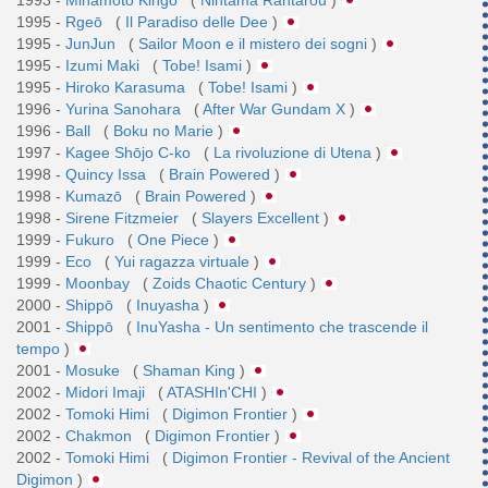
1995 -
Rgeō
(
Il Paradiso delle Dee
)
1995 -
JunJun
(
Sailor Moon e il mistero dei sogni
)
1995 -
Izumi Maki
(
Tobe! Isami
)
1995 -
Hiroko Karasuma
(
Tobe! Isami
)
1996 -
Yurina Sanohara
(
After War Gundam X
)
1996 -
Ball
(
Boku no Marie
)
1997 -
Kagee Shōjo C-ko
(
La rivoluzione di Utena
)
1998 -
Quincy Issa
(
Brain Powered
)
1998 -
Kumazō
(
Brain Powered
)
1998 -
Sirene Fitzmeier
(
Slayers Excellent
)
1999 -
Fukuro
(
One Piece
)
1999 -
Eco
(
Yui ragazza virtuale
)
1999 -
Moonbay
(
Zoids Chaotic Century
)
2000 -
Shippō
(
Inuyasha
)
2001 -
Shippō
(
InuYasha - Un sentimento che trascende il
tempo
)
2001 -
Mosuke
(
Shaman King
)
2002 -
Midori Imaji
(
ATASHIn'CHI
)
2002 -
Tomoki Himi
(
Digimon Frontier
)
2002 -
Chakmon
(
Digimon Frontier
)
2002 -
Tomoki Himi
(
Digimon Frontier - Revival of the Ancient
Digimon
)