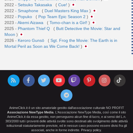
2022 -
Setsuko Takasaka
(
Cue!
)
2022 -
Smaphone
(
Duel Masters King Max
)
2022 -
Popuko
(
Pop Team Epic Season 2
)
2023 -
Akemi Aizawa
(
Tomo-chan is a Girl!
)
2025 -
Phantom Thief Q
(
Butt Detective the Movie: Star and
Moon
)
2026 -
Keroro Gunsō
(
Sgt. Frog the Movie: The Earth is in
Mortal Peril as Soon as We Come Back!
)
AnimeClick.it è un sito amatoriale gestito dall'associazione culturale NO PROFIT
Associazione NewType Media
. L'Associazione NewType Media, così come il sito
AnimeClick.it da essa gestito, non perseguono alcun fine di lucro, e ai sensi del L.n.
383/2000 tutti i proventi delle attività svolte sono destinati allo svolgimento delle attività
istituzionali statutariamente previste, ed in nessun caso possono essere divisi fra gli
associati, anche in forme indirette.
Privacy policy
.