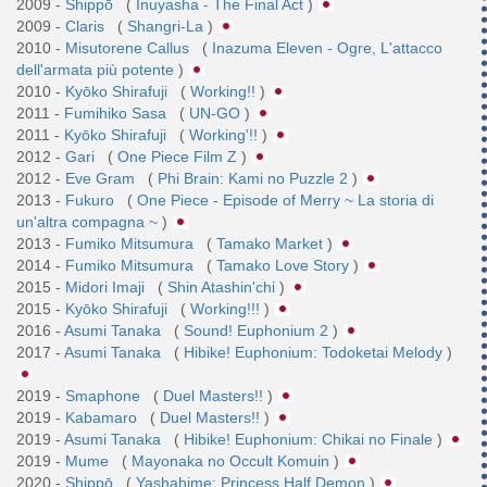
2009 -
Shippō
(
Inuyasha - The Final Act
)
2009 -
Claris
(
Shangri-La
)
2010 -
Misutorene Callus
(
Inazuma Eleven - Ogre, L'attacco
dell'armata più potente
)
2010 -
Kyōko Shirafuji
(
Working!!
)
2011 -
Fumihiko Sasa
(
UN-GO
)
2011 -
Kyōko Shirafuji
(
Working'!!
)
2012 -
Gari
(
One Piece Film Z
)
2012 -
Eve Gram
(
Phi Brain: Kami no Puzzle 2
)
2013 -
Fukuro
(
One Piece - Episode of Merry ~ La storia di
un'altra compagna ~
)
2013 -
Fumiko Mitsumura
(
Tamako Market
)
2014 -
Fumiko Mitsumura
(
Tamako Love Story
)
2015 -
Midori Imaji
(
Shin Atashin'chi
)
2015 -
Kyōko Shirafuji
(
Working!!!
)
2016 -
Asumi Tanaka
(
Sound! Euphonium 2
)
2017 -
Asumi Tanaka
(
Hibike! Euphonium: Todoketai Melody
)
2019 -
Smaphone
(
Duel Masters!!
)
2019 -
Kabamaro
(
Duel Masters!!
)
2019 -
Asumi Tanaka
(
Hibike! Euphonium: Chikai no Finale
)
2019 -
Mume
(
Mayonaka no Occult Komuin
)
2020 -
Shippō
(
Yashahime: Princess Half Demon
)