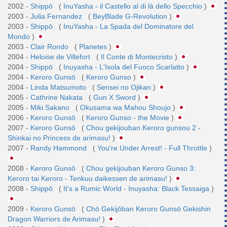
2002 -
Shippō
(
InuYasha - il Castello al di là dello Specchio
)
2003 -
Julia Fernandez
(
BeyBlade G-Revolution
)
2003 -
Shippō
(
InuYasha - La Spada del Dominatore del
Mondo
)
2003 -
Clair Rondo
(
Planetes
)
2004 -
Heloise de Villefort
(
Il Conte di Montecristo
)
2004 -
Shippō
(
Inuyasha - L'Isola del Fuoco Scarlatto
)
2004 -
Keroro Gunsō
(
Keroro Gunso
)
2004 -
Linda Matsumoto
(
Sensei no Ojikan
)
2005 -
Cathrine Nakata
(
Gun X Sword
)
2005 -
Miki Sakano
(
Okusama wa Mahou Shoujo
)
2006 -
Keroro Gunsō
(
Keroro Gunso - the Movie
)
2007 -
Keroro Gunsō
(
Chou gekijouban Keroro gunsou 2 -
Shinkai no Princess de arimasu!
)
2007 -
Randy Hammond
(
You're Under Arrest! - Full Throttle
)
2008 -
Keroro Gunsō
(
Chou gekijouban Keroro Gunso 3:
Keroro tai Keroro - Tenkuu daikessen de arimasu!
)
2008 -
Shippō
(
It's a Rumic World - Inuyasha: Black Tessaiga
)
2009 -
Keroro Gunsō
(
Chō Gekijōban Keroro Gunsō Gekishin
Dragon Warriors de Arimasu!
)