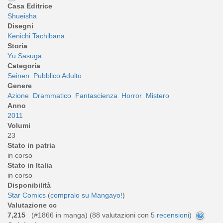
Casa Editrice
Shueisha
Disegni
Kenichi Tachibana
Storia
Yū Sasuga
Categoria
Seinen
Pubblico Adulto
Genere
Azione
Drammatico
Fantascienza
Horror
Mistero
Anno
2011
Volumi
23
Stato in patria
in corso
Stato in Italia
in corso
Disponibilità
Star Comics
(
compralo su Mangayo!
)
Valutazione cc
7,215
(#1866 in manga) (
88
valutazioni con 5
recensioni
)