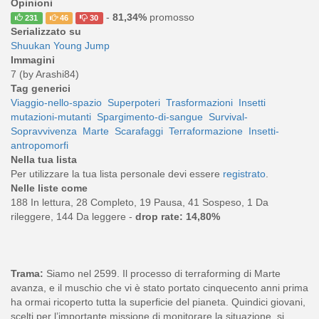
Opinioni
-
81,34%
promosso
231
46
30
Serializzato su
Shuukan Young Jump
Immagini
7 (by Arashi84)
Tag generici
Viaggio-nello-spazio
Superpoteri
Trasformazioni
Insetti
mutazioni-mutanti
Spargimento-di-sangue
Survival-
Sopravvivenza
Marte
Scarafaggi
Terraformazione
Insetti-
antropomorfi
Nella tua lista
Per utilizzare la tua lista personale devi essere
registrato
.
Nelle liste come
188 In lettura, 28 Completo, 19 Pausa, 41 Sospeso, 1 Da
rileggere, 144 Da leggere -
drop rate: 14,80%
Trama:
Siamo nel 2599. Il processo di terraforming di Marte
avanza, e il muschio che vi è stato portato cinquecento anni prima
ha ormai ricoperto tutta la superficie del pianeta. Quindici giovani,
scelti per l’importante missione di monitorare la situazione, si