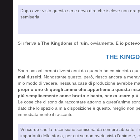
Dopo aver visto questa serie devo dire che iseleve non era 
semiseria
Si riferiva a
The Kingdoms of ruin
, ovviamente.
E io potevo
THE KINGD
Sono passati ormai diversi anni da quando ho cominciato quest
mal riusciti.
Nonostante questo, però, riesco ancora a meravi
mio modo di vedere, nessuna casa di produzione avrebbe mai d
proprio uno di quegli anime che appartiene a questa ins
più semplicemente come brutto e basta, senza usare più 
Le cose che ci sono da raccontare attorno a quest’anime son
dato che lo spazio a mia disposizione è questo, meglio non p
immediatamente il racconto.
Vi ricordo che la recensione semiseria da sempre abbatte il m
importanti della storia, per cui se non avete visto l'anime e, 