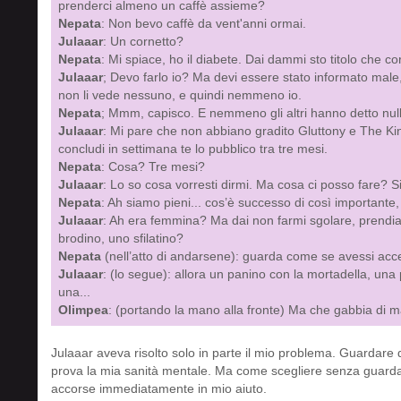
prenderci almeno un caffè assieme?
Nepata
: Non bevo caffè da vent'anni ormai.
Julaaar
: Un cornetto?
Nepata
: Mi spiace, ho il diabete. Dai dammi sto titolo che c
Julaaar
; Devo farlo io? Ma devi essere stato informato male,
non li vede nessuno, e quindi nemmeno io.
Nepata
; Mmm, capisco. E nemmeno gli altri hanno detto nul
Julaaar
: Mi pare che non abbiano gradito Gluttony e The Kin
concludi in settimana te lo pubblico tra tre mesi.
Nepata
: Cosa? Tre mesi?
Julaaar
: Lo so cosa vorresti dirmi. Ma cosa ci posso fare? Si
Nepata
: Ah siamo pieni... cos’è successo di così importante
Julaaar
: Ah era femmina? Ma dai non farmi sgolare, prendia
brodino, uno sfilatino?
Nepata
(nell’atto di andarsene): guarda come se avessi acce
Julaaar
: (lo segue): allora un panino con la mortadella, una 
una...
Olimpea
: (portando la mano alla fronte) Ma che gabbia di ma
Julaaar aveva risolto solo in parte il mio problema. Guardar
prova la mia sanità mentale. Ma come scegliere senza guardar
accorse immediatamente in mio aiuto.