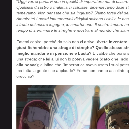
“
Oggi vorrei parlarvi non in qualità di imperatore ma di esser
Qualsiasi disastro o malattia ci colpisse, dipendevamo dalle s
temevamo. Non pensate che sia ingiusto? Siamo forse dei debol
Ammirate! I nostri innumerevoli dirigibili solcano i cieli e le
il frutto del nostro ingegno, lo smartphone. Il nostro impero h
tempo di sterminare le streghe e mostrare al mondo che siamo
Fatemi capire, perché da solo non ci arrivo.
Avete inventato l
giustificherebbe una strage di streghe?
Quelle stesse str
meglio mandarle in pensione e basta?
E vabbè che poi si s
una strega; che lei a lui non lo poteva vedere (
dato che indos
alla bocca
); e infine che l'imperatrice aveva usato i suoi poter
ma tutta la gente che applaude? Forse non hanno ascoltato que
orecchie?