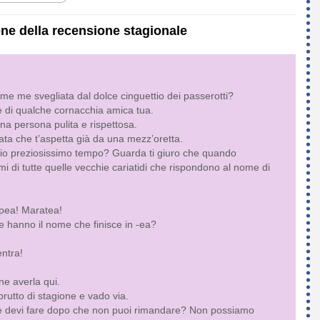
one della recensione stagionale
e me svegliata dal dolce cinguettio dei passerotti?
re di qualche cornacchia amica tua.
na persona pulita e rispettosa.
epata che t’aspetta già da una mezz’oretta.
 mio preziosissimo tempo? Guarda ti giuro che quando
i di tutte quelle vecchie cariatidi che rispondono al nome di
opea! Maratea!
e hanno il nome che finisce in -ea?
entra!
e averla qui.
brutto di stagione e vado via.
Che devi fare dopo che non puoi rimandare? Non possiamo