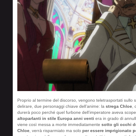
Proprio al termine del discorso, vengono teletrasportati sullo 
delirare, due personaggi chiave dell’anime: la
strega Chloe
,
durerà poco perché quel furbone dell’imperatore aveva scop
altoparlanti in stile Europa anni venti
era in grado di annull
viene così messa a morte immediatamente
sotto gli occhi 
Chloe
, verrà risparmiato ma solo
per essere imprigionato p