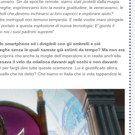
e umano. Sin da epoche remote, siamo stati protetti dalla magia.
treghe, esprimevamo loro la nostra gratitudine, le veneravamo, le
i che devono inchinarsi ai loro capricci e implorare aiuto?
 nostre metropoli non temono tempesta. E nelle vostre mani stringete
a portato a questa esplosione di nuova tecnologia. E’ giunto il
 noi i suoi padroni supremi
”
o smartphone ed i dirigibili con gli ombrelli e ciò
eghe senza le quali sareste già estinti da tempo?
Ma non era
coprirà che anche la moglie dell'imperatore è in realtà anch'ella
sava il velo da odalisca davanti agli occhi e non davanti
i per fargli dire tutte queste scemenze. Lui è giustificato allora;
llo che ha detto? Che siamo in Italia che si vota tappandosi le