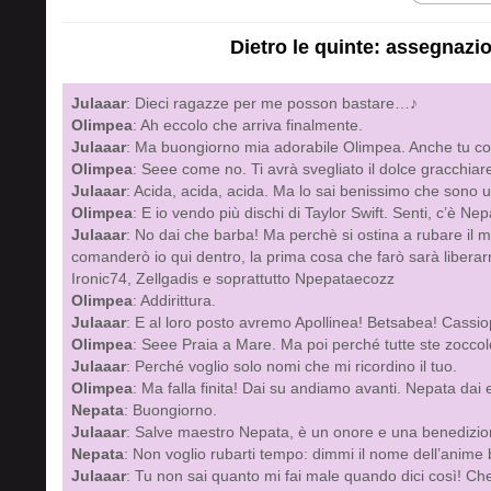
Dietro le quinte: assegnazi
Julaaar
: Dieci ragazze per me posson bastare…♪
Olimpea
: Ah eccolo che arriva finalmente.
Julaaar
: Ma buongiorno mia adorabile Olimpea. Anche tu com
Olimpea
: Seee come no. Ti avrà svegliato il dolce gracchia
Julaaar
: Acida, acida, acida. Ma lo sai benissimo che sono u
Olimpea
: E io vendo più dischi di Taylor Swift. Senti, c’è N
Julaaar
: No dai che barba! Ma perchè si ostina a rubare il
comanderò io qui dentro, la prima cosa che farò sarà liberarm
Ironic74, Zellgadis e soprattutto Npepataecozz
Olimpea
: Addirittura.
Julaaar
: E al loro posto avremo Apollinea! Betsabea! Cassi
Olimpea
: Seee Praia a Mare. Ma poi perché tutte ste zoccol
Julaaar
: Perché voglio solo nomi che mi ricordino il tuo.
Olimpea
: Ma falla finita! Dai su andiamo avanti. Nepata dai 
Nepata
: Buongiorno.
Julaaar
: Salve maestro Nepata, è un onore e una benedizion
Nepata
: Non voglio rubarti tempo: dimmi il nome dell’anime 
Julaaar
: Tu non sai quanto mi fai male quando dici così! 