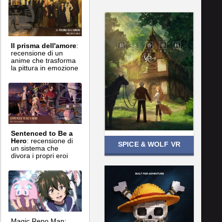
Il prisma dell'amore
:
recensione di un
anime che trasforma
la pittura in emozione
Sentenced to Be a
Hero
: recensione di
SPICE & WOLF VR
un sistema che
divora i propri eroi
Magic Repo Man: