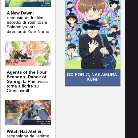
A New Dawn
:
recensione del film
esordio di Yoshitoshi
Shinomiya, art
director di Your Name
Agents of the Four
GO FOR IT, NAKAMURA-
Seasons: Dance of
KUN!!
Spring
: la Primavera
torna a fiorire su
Crunchyroll
Witch Hat Atelier
:
recensione dell'anime