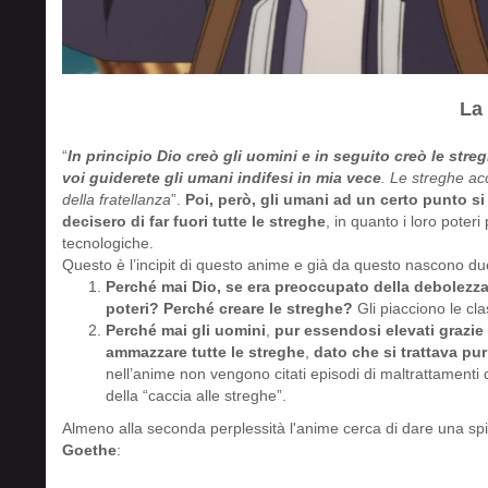
La
“
In principio Dio creò gli uomini e in seguito creò le stre
voi guiderete gli umani indifesi in mia vece
. Le streghe ac
della fratellanza
”.
Poi, però, gli umani ad un certo punto si
decisero di far fuori tutte le streghe
, in quanto i loro pote
tecnologiche.
Questo è l’incipit di questo anime e già da questo nascono du
Perché mai Dio, se era preoccupato della debolezza 
poteri?
Perché creare le streghe?
Gli piacciono le cla
Perché mai gli uomini
,
pur essendosi elevati grazie
ammazzare tutte le streghe
,
dato che si trattava pur
nell’anime non vengono citati episodi di maltrattamenti 
della “caccia alle streghe”.
Almeno alla seconda perplessità l'anime cerca di dare una spie
Goethe
: