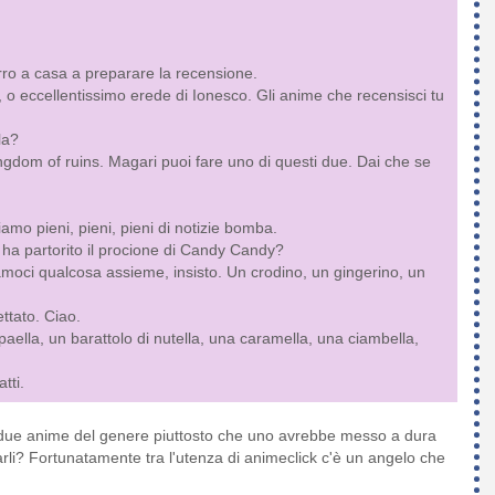
orro a casa a preparare la recensione.
 o eccellentissimo erede di Ionesco. Gli anime che recensisci tu
la?
gdom of ruins. Magari puoi fare uno di questi due. Dai che se
amo pieni, pieni, pieni di notizie bomba.
, ha partorito il procione di Candy Candy?
moci qualcosa assieme, insisto. Un crodino, un gingerino, un
ttato. Ciao.
paella, un barattolo di nutella, una caramella, una ciambella,
tti.
e due anime del genere piuttosto che uno avrebbe messo a dura
li? Fortunatamente tra l'utenza di animeclick c'è un angelo che