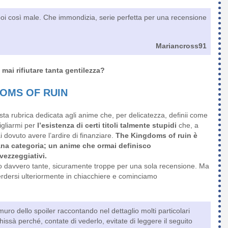
poi così male. Che immondizia, serie perfetta per una recensione
Mariancross91
 mai rifiutare tanta gentilezza?
OMS OF RUIN
a rubrica dedicata agli anime che, per delicatezza, definii come
gliarmi per
l’esistenza di certi titoli talmente stupidi
che, a
ovuto avere l’ardire di finanziare.
The
Kingdoms of ruin
è
ana categoria; un anime che ormai definisco
vezzeggiativi.
o davvero tante, sicuramente troppe per una sola recensione. Ma
erdersi ulteriormente in chiacchiere e cominciamo
uro dello spoiler raccontando nel dettaglio molti particolari
chissà perché, contate di vederlo, evitate di leggere il seguito