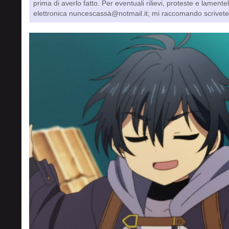
prima di averlo fatto. Per eventuali rilievi, proteste e lamente
elettronica nuncescassà@notmail.it; mi raccomando scrivete 