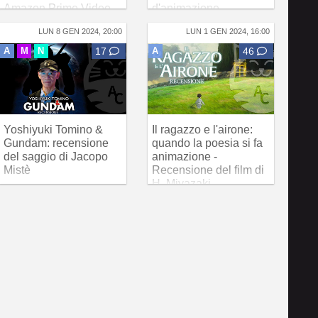
Amazon Prime Video
d'animazione
LUN 8 GEN 2024, 20:00
LUN 1 GEN 2024, 16:00
A
M
N
17
A
46
Yoshiyuki Tomino &
Il ragazzo e l'airone:
Gundam: recensione
quando la poesia si fa
del saggio di Jacopo
animazione -
Mistè
Recensione del film di
H. Miyazaki