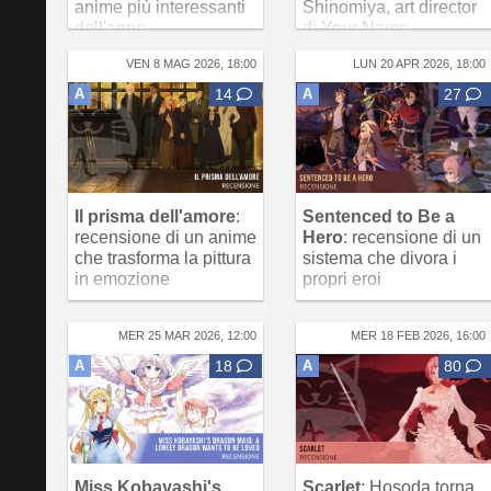
anime più interessanti
Shinomiya, art director
dell'anno
di Your Name
VEN 8 MAG 2026, 18:00
LUN 20 APR 2026, 18:00
A
14
A
27
Il prisma dell'amore
:
Sentenced to Be a
recensione di un anime
Hero
: recensione di un
che trasforma la pittura
sistema che divora i
in emozione
propri eroi
MER 25 MAR 2026, 12:00
MER 18 FEB 2026, 16:00
A
18
A
80
Miss Kobayashi's
Scarlet
: Hosoda torna