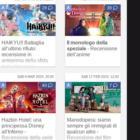
A
28
A
38
HAIKYU!! Battaglia
Il monologo della
all’ultimo rifiuto:
speziale
- Recensione
recensione in
dell’anime
anteprima della sfida
della discarica
SAB 9 MAR 2024, 20:00
SAB 17 FEB 2024, 12:00
A
40
A
7
Hazbin Hotel: una
Manodopera: siamo
principessa Disney
sempre gli immigrati di
all'Inferno -
qualcun altro -
Recensione della serie
Recensione del film