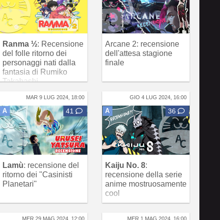
Ranma ½
: Recensione
Arcane 2: recensione
del folle ritorno dei
dell'attesa stagione
personaggi nati dalla
finale
fantasia di Rumiko
Takahashi
MAR 9 LUG 2024, 18:00
GIO 4 LUG 2024, 16:00
A
41
A
36
Lamù
: recensione del
Kaiju No. 8
:
ritorno dei "Casinisti
recensione della serie
Planetari"
anime mostruosamente
cool
MER 29 MAG 2024, 12:00
MER 1 MAG 2024, 16:00