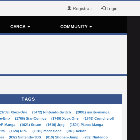
Registrati
Login
CERCA
COMMUNITY
TAGS
(3709) Xbox-One
(3472) Nintendo-Switch
(2091) uscite-manga
re-Enix
(1766) Star-Comics
(1749) Xbox One
(1748) Crunchyroll
POP-Manga
(1621) Steam
(1619) Jrpg
(1504) Planet-Manga
Vita
(1124) RPG
(1010) recensione
(949) Action
ies
(832) Nintendo-3DS
(819) Shonen-Jump
(762) Nintendo