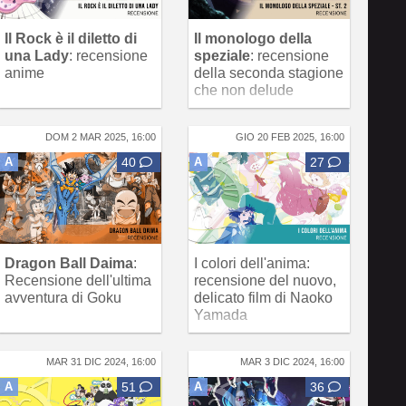
Il Rock è il diletto di
Il monologo della
una Lady
: recensione
speziale
: recensione
anime
della seconda stagione
che non delude
DOM 2 MAR 2025, 16:00
GIO 20 FEB 2025, 16:00
A
40
A
27
Dragon Ball Daima
:
I colori dell'anima:
Recensione dell'ultima
recensione del nuovo,
avventura di Goku
delicato film di Naoko
Yamada
MAR 31 DIC 2024, 16:00
MAR 3 DIC 2024, 16:00
A
51
A
36