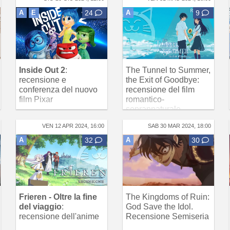
A
E
24
A
9
Inside Out 2
:
The Tunnel to Summer,
recensione e
the Exit of Goodbye:
conferenza del nuovo
recensione del film
film Pixar
romantico-
soprannaturale
VEN 12 APR 2024, 16:00
SAB 30 MAR 2024, 18:00
A
32
A
30
Frieren - Oltre la fine
The Kingdoms of Ruin:
del viaggio
:
God Save the Idol.
recensione dell'anime
Recensione Semiseria