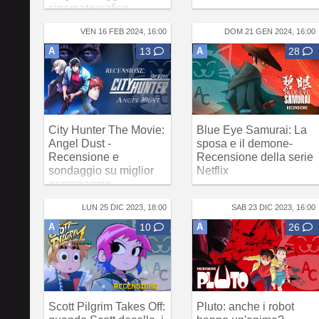
cinematografico
VEN 16 FEB 2024, 16:00
DOM 21 GEN 2024, 16:00
A
13
A
28
City Hunter The Movie:
Blue Eye Samurai: La
Angel Dust -
sposa e il demone-
Recensione e
Recensione della serie
sondaggio su miglior
Netflix
personaggio
LUN 25 DIC 2023, 18:00
SAB 23 DIC 2023, 16:00
A
10
A
26
Scott Pilgrim Takes Off:
Pluto: anche i robot