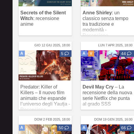
Secrets of the Silent
Anne Shirley
: un
Witch
: recensione
classico senza tempo
anime
tra tradizione e
modernità -
Recensione
GIO 12 GIU 2025, 18:00
LUN 7 APR 2025, 18:00
A
5
A
V
44
Predator: Killer of
Devil May Cry
– La
Killers – Il nuovo film
recensione della nuova
animato che espande
serie Netflix che punta
l’universo degli Yautja -
al grado SSS
Recensione
DOM 2 FEB 2025, 18:00
DOM 19 GEN 2025, 16:00
A
50
A
66