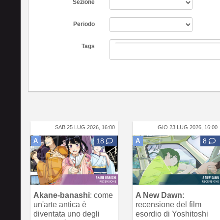
Sezione
Periodo
Tags
SAB 25 LUG 2026, 16:00
GIO 23 LUG 2026, 16:00
A
18
A
8
Akane-banashi
: come
A New Dawn
:
un'arte antica è
recensione del film
diventata uno degli
esordio di Yoshitoshi