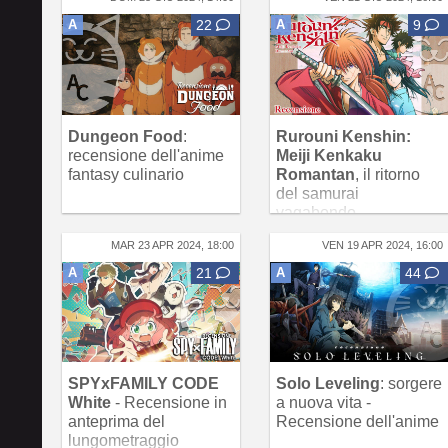
A
22
A
9
Dungeon Food
:
Rurouni Kenshin:
recensione dell'anime
Meiji Kenkaku
fantasy culinario
Romantan
, il ritorno
del samurai
vagabondo.
Recensione
MAR 23 APR 2024, 18:00
VEN 19 APR 2024, 16:00
A
21
A
44
SPYxFAMILY CODE
Solo Leveling
: sorgere
White
- Recensione in
a nuova vita -
anteprima del
Recensione dell'anime
lungometraggio