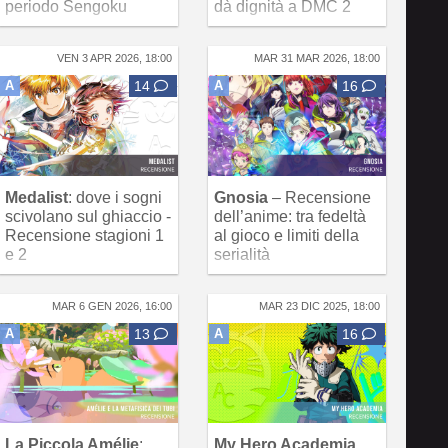
periodo Sengoku
dà dignità a DMC 2
VEN 3 APR 2026, 18:00
MAR 31 MAR 2026, 18:00
A
14
A
16
Medalist
: dove i sogni
Gnosia
– Recensione
scivolano sul ghiaccio -
dell’anime: tra fedeltà
Recensione stagioni 1
al gioco e limiti della
e 2
serialità
MAR 6 GEN 2026, 16:00
MAR 23 DIC 2025, 18:00
A
13
A
16
La Piccola Amélie
:
My Hero Academia