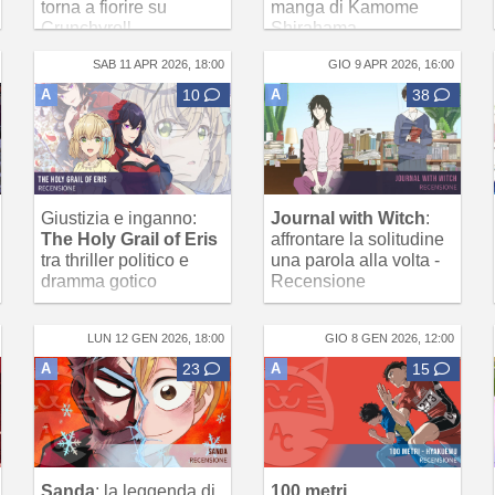
torna a fiorire su
manga di Kamome
Crunchyroll
Shirahama
SAB 11 APR 2026, 18:00
GIO 9 APR 2026, 16:00
A
10
A
38
Giustizia e inganno:
Journal with Witch
:
The Holy Grail of Eris
affrontare la solitudine
tra thriller politico e
una parola alla volta -
dramma gotico
Recensione
LUN 12 GEN 2026, 18:00
GIO 8 GEN 2026, 12:00
A
23
A
15
Sanda
: la leggenda di
100 metri