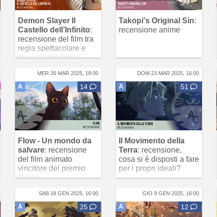
Demon Slayer Il
Takopi's Original Sin
:
Castello dell’Infinito
:
recensione anime
recensione del film tra
regia spettacolare e
musica immersiva
MER 26 MAR 2025, 18:00
DOM 23 MAR 2025, 16:00
A
14
A
51
Flow - Un mondo da
Il Movimento della
salvare
: recensione
Terra
: recensione,
del film animato
cosa si è disposti a fare
vincitore del premio
per i propri ideali?
Oscar
SAB 18 GEN 2025, 16:00
GIO 9 GEN 2025, 16:00
A
25
A
12