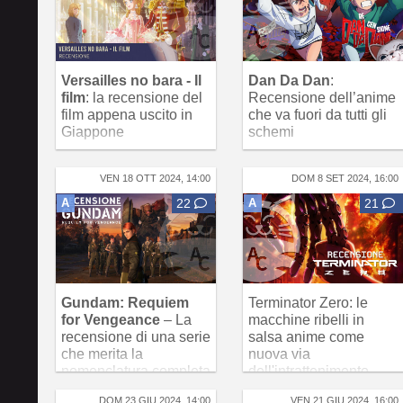
Versailles no bara - Il
Dan Da Dan
:
film
: la recensione del
Recensione dell’anime
film appena uscito in
che va fuori da tutti gli
Giappone
schemi
VEN 18 OTT 2024, 14:00
DOM 8 SET 2024, 16:00
A
22
A
21
Gundam: Requiem
Terminator Zero: le
for Vengeance
– La
macchine ribelli in
recensione di una serie
salsa anime come
che merita la
nuova via
nomenclatura completa
dell'intrattenimento
Netflix
DOM 23 GIU 2024, 14:00
VEN 21 GIU 2024, 16:00