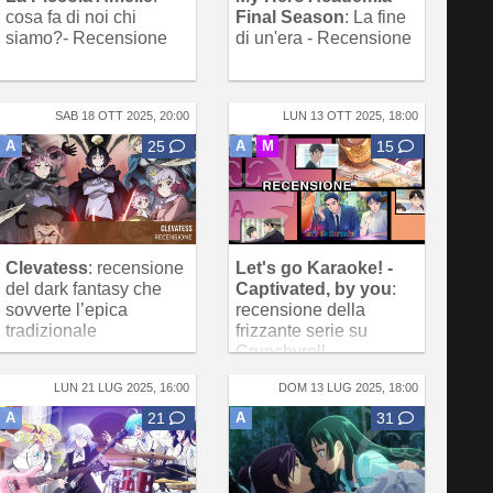
cosa fa di noi chi
Final Season
: La fine
siamo?- Recensione
di un'era - Recensione
SAB 18 OTT 2025, 20:00
LUN 13 OTT 2025, 18:00
A
25
A
M
15
Clevatess
: recensione
Let's go Karaoke! -
del dark fantasy che
Captivated, by you
:
sovverte l’epica
recensione della
tradizionale
frizzante serie su
Crunchyroll
LUN 21 LUG 2025, 16:00
DOM 13 LUG 2025, 18:00
A
21
A
31