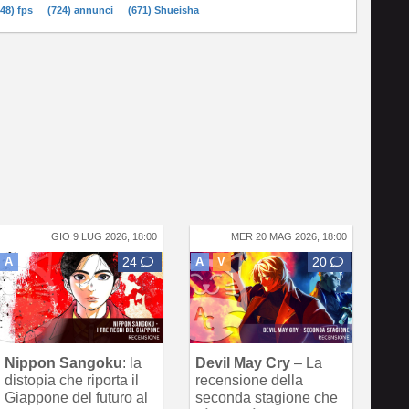
748) fps
(724) annunci
(671) Shueisha
GIO 9 LUG 2026, 18:00
MER 20 MAG 2026, 18:00
A
24
A
V
20
Nippon Sangoku
: la
Devil May Cry
– La
distopia che riporta il
recensione della
Giappone del futuro al
seconda stagione che