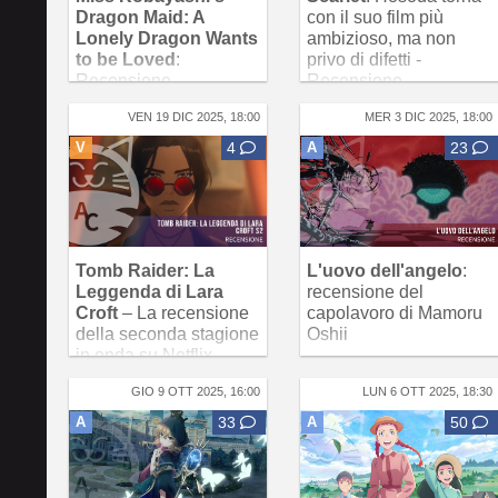
Dragon Maid: A
con il suo film più
Lonely Dragon Wants
ambizioso, ma non
to be Loved
:
privo di difetti -
Recensione
Recensione
VEN 19 DIC 2025, 18:00
MER 3 DIC 2025, 18:00
V
4
A
23
Tomb Raider: La
L'uovo dell'angelo
:
Leggenda di Lara
recensione del
Croft
– La recensione
capolavoro di Mamoru
della seconda stagione
Oshii
in onda su Netflix
GIO 9 OTT 2025, 16:00
LUN 6 OTT 2025, 18:30
A
33
A
50