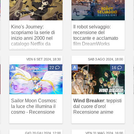
Kino's Journey:
Il robot selvaggio:
scopriamo la serie di
recensione del
inizio anni 2000 nel
toccante e acclamato
catalogo Netflix da
film DreamWorks
questo mese
VEN 6 SET 2024, 18:30
SAB 3 AGO 2024, 18:00
A
22
A
16
Sailor Moon Cosmos:
Wind Breaker
: teppisti
la luce che illumina il
dal cuore d'oro!
cosmo - Recensione
Recensione anime
GIO 20 GIU 2024, 12:00
VEN 31 MAG 2024, 16:00