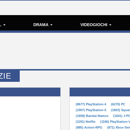
L
DRAMA
VIDEOGIOCHI
ZIE
(8677) PlayStation-4
(6270) PC
(1907) PlayStation-5
(1803) Squa
(1658) Bandai-Namco
(1641) J-
(1191) Netflix
(1166) PlayStation-
(885) Action-RPG
(871) Xbox-Ser