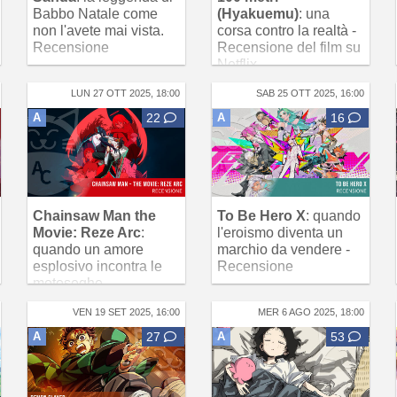
Babbo Natale come
(Hyakuemu)
: una
non l'avete mai vista.
corsa contro la realtà -
Recensione
Recensione del film su
Netflix
LUN 27 OTT 2025, 18:00
SAB 25 OTT 2025, 16:00
A
22
A
16
Chainsaw Man the
To Be Hero X
: quando
Movie: Reze Arc
:
l'eroismo diventa un
quando un amore
marchio da vendere -
esplosivo incontra le
Recensione
motoseghe -
Recensione
VEN 19 SET 2025, 16:00
MER 6 AGO 2025, 18:00
A
27
A
53