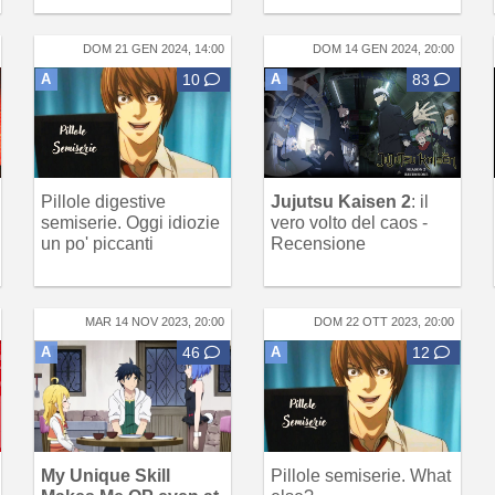
DOM 21 GEN 2024, 14:00
DOM 14 GEN 2024, 20:00
A
10
A
83
Pillole digestive
Jujutsu Kaisen 2
: il
semiserie. Oggi idiozie
vero volto del caos -
un po' piccanti
Recensione
MAR 14 NOV 2023, 20:00
DOM 22 OTT 2023, 20:00
A
46
A
12
My Unique Skill
Pillole semiserie. What