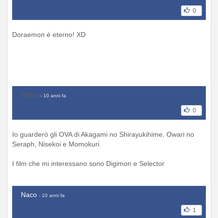
0
Doraemon è eterno! XD
Milika
- 10 anni fa
0
Io guarderò gli OVA di Akagami no Shirayukihime, Owari no
Seraph, Nisekoi e Momokuri.
I film che mi interessano sono Digimon e Selector
Naco
- 10 anni fa
1