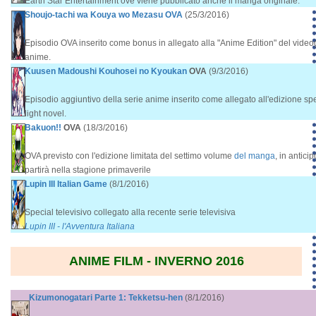
Earth Star Entertainment ove viene pubblicato anche il manga originale.
Shoujo-tachi wa Kouya wo Mezasu OVA
(25/3/2016)
Episodio OVA inserito come bonus in allegato alla "Anime Edition" del videogi
anime.
Kuusen Madoushi Kouhosei no Kyoukan
OVA
(9/3/2016)
Episodio aggiuntivo della serie anime inserito come allegato all'edizione s
light novel.
Bakuon!!
OVA
(18/3/2016)
OVA previsto con l'edizione limitata del settimo volume
del manga
, in antici
partirà nella stagione primaverile
Lupin III Italian Game
(8/1/2016)
Special televisivo collegato alla recente serie televisiva
Lupin III - l'Avventura Italiana
ANIME FILM - INVERNO 2016
Kizumonogatari Parte 1: Tekketsu-hen
(8/1/2016)