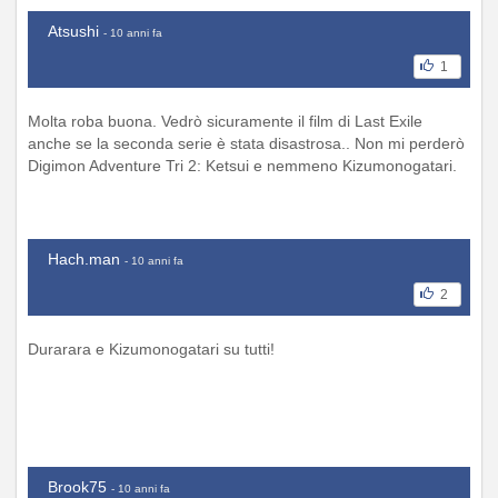
Atsushi
- 10 anni fa
1
Molta roba buona. Vedrò sicuramente il film di Last Exile
anche se la seconda serie è stata disastrosa.. Non mi perderò
Digimon Adventure Tri 2: Ketsui e nemmeno Kizumonogatari.
Hach.man
- 10 anni fa
2
Durarara e Kizumonogatari su tutti!
Brook75
- 10 anni fa