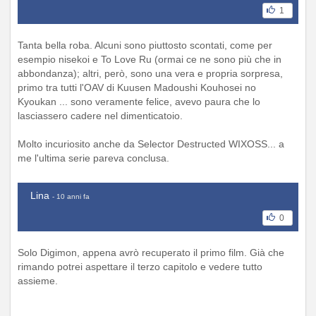
1
Tanta bella roba. Alcuni sono piuttosto scontati, come per
esempio nisekoi e To Love Ru (ormai ce ne sono più che in
abbondanza); altri, però, sono una vera e propria sorpresa,
primo tra tutti l'OAV di Kuusen Madoushi Kouhosei no
Kyoukan ... sono veramente felice, avevo paura che lo
lasciassero cadere nel dimenticatoio.
Molto incuriosito anche da Selector Destructed WIXOSS... a
me l'ultima serie pareva conclusa.
Lina
- 10 anni fa
0
Solo Digimon, appena avrò recuperato il primo film. Già che
rimando potrei aspettare il terzo capitolo e vedere tutto
assieme.