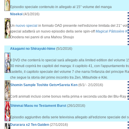
Episodio speciale contenuto in allegato al 15° volume del manga
Nisekoi
(4/1/2016)
Un
nuovo special
in formato OAD presente nell'edizione limitata del 21° vo
special adatterà un nuovo episodio della serie spin-off
Magical Pâtissière K
Onodera nei panni di una Mahou Shoujo
Akagami no Shirayuki-hime
(5/1/2016)
Il DVD che conterrà lo special sarà allegato alla limited edition del volume 1
30 minuti coprirà tre capitoli del manga: il capitolo 41, con l'appuntamento tra
castello, il capitolo speciale del volume 7 che narra l'infanzia del principe R
che segue la storia del primo incontro tra Zen, Mitsuhide e Kiki.
Shomin Sample Toshite Gets♥Sareta Ken
(6/1/ - 2/1/2016)
Corti animati inclusi come bonus nella prima e seconda uscita dei Blu-Ray d
Shinmai Maou no Testament Burst
(26/1/2016)
Episodio aggiuntivo della serie televisiva allegato all'edizione speciale del
Durarara x2 Ten Gaiden
(27/1/2016)