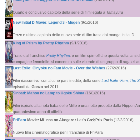
Tamayura: Sotsugyou Shashin Part 4 - Ashita
(20/2/2016)
Quarto e conclusivo capitolo della serie di film legata a
Tamayura
New Initial D Movie: Legend 3 - Mugen
(9/1/2016)
Terzo e ultimo capitolo della nuova serie di film tratta dal manga Initial D
King of Prism by Pretty Rhythm
(9/1/2016)
Tratto dal franchise
Pretty Rhythm
. è un film spin-off che questa volta, anzi
compagine femminile, si concentra sulle vicende di un gruppo di ragazzi aspi
Last Exile: Ginyoku no Fam Movie - Over the Wishes
(27/2/2016)
Film riassuntivo, con alcune parti inedite, del
la serie
Last Exile -Fam, The S
episodi da
Gonzo
nel 2011.
Sinbad: Mahou no Lamp to Ugoku Shima
(16/1/2016)
Film ispirato alla nota fiaba delle Mille e una notte prodotto dalla Nippon 
quarantesimo anno di attività.
PriPara
Movie: Mi~nna no Akogare♪ Let's Go☆Prix Paris
(12/3/2016)
Nuovo film cinematografico per il franchise di PriPara