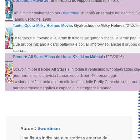
Doraemon Movie 36
: Shin Nobita no Nippon Tanjou
(5/3/2016)
36° film cinematografico per
Doraemon
, in realtà un remake del decimo, 
Tanjou uscito nel 1989
Tantei Opera Milky Holmes Movie
: Gyakushuu no Milky Holmes
(27/2/20
Le ragazze si trovano alle terme in tutto relax quando scatta l'allarme per il t
Due gruppi iniziano a darsi battaglia e poi, all'improvviso, anche il gruppo 
scena...
Precure All Stars Minna de Utau♪ Kiseki no Mahou!
(19/3/2016)
Ottavo film per il filone
All Stars
e in totale il ventesimo lungometraggio ci
guerriere in cui è prevista l'apparizione di ben 42 personaggi.
La storia del film ruota attorno alle lacrime delle Pretty Cure che sembrano
particolarmente negativo e capace di distruggere il mondo.
Autore:
Swordman
Una figura indistinta e misteriosa emersa dal