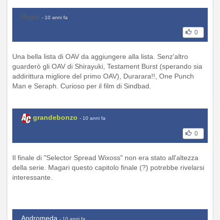
Rygar
- 10 anni fa
0
Una bella lista di OAV da aggiungere alla lista. Senz'altro
guarderò gli OAV di Shirayuki, Testament Burst (sperando sia
addirittura migliore del primo OAV), Durarara!!, One Punch
Man e Seraph. Curioso per il film di Sindbad.
grandebonzo
- 10 anni fa
0
Il finale di "Selector Spread Wixoss" non era stato all'altezza
della serie. Magari questo capitolo finale (?) potrebbe rivelarsi
interessante.
Andromeda
- 10 anni fa