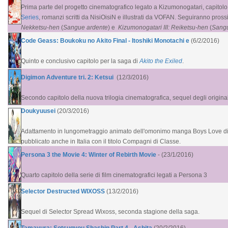
Prima parte del progetto cinematografico legato a Kizumonogatari, capitolo
Series
, romanzi scritti da NisiOisiN e illustrati da VOFAN. Seguiranno pr
Nekketsu-hen
(
Sangue ardente
) e
Kizumonogatari III: Reiketsu-hen
(
Sangu
Code Geass: Boukoku no Akito Final - Itoshiki Monotachi e
(6/2/2016)
Quinto e conclusivo capitolo per la saga di
Akito the Exiled
.
Digimon Adventure tri. 2: Ketsui
(12/3/2016)
Secondo capitolo della nuova trilogia cinematografica, sequel degli origina
Doukyuusei
(20/3/2016)
Adattamento in lungometraggio animato dell'omonimo manga Boys Love 
pubblicato anche in Italia con il titolo Compagni di Classe.
Persona 3 the Movie 4: Winter of Rebirth Movie
- (23/1/2016)
Quarto capitolo della serie di film cinematografici legati a Persona 3
Selector Destructed WIXOSS
(13/2/2016)
Sequel di Selector Spread Wixoss, seconda stagione della saga.