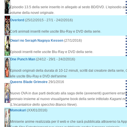
Episodio 13.5 della serie inserito in allegato al sesto BD/DVD. L'episodio ad
volume della novel originale.
Overlord
(25/12/2015 - 27/1 - 24/2/2016)
Corti animati inseriti nelle uscite Blu-Ray e DVD della serie.
Owari no Seraph Nagoya Kessen
(27/1/2016)
Episodi inseriti nelle uscite Blu-Ray e DVD della serie.
One Punch Man
(24/12 - 29/1 - 24/2/2016)
Episodi originali della durata di 10-12 minuti, scritti dal creatore della serie,
alle uscite Blu-Ray e DVD dell'anime
Queens Blade Grimoire
29/1/2016
Nuovo OVA in due parti dedicato alla saga delle (avvenenti) guerriere erranti
gennaio insieme al nuovo visual/game book della serie intitolato
Kagami no
(
L'incantatrice dello specchio Bianco Neve
).
Momokuri
(XX/01/2016)
Miniserie anime realizzata per il web e che sarà pubblicata attraverso la A