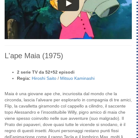
L'ape Maia
(1975)
2 serie TV da 52+52 episodi
Regia:
Hiroshi Saito
/
Mitsuo Kaminashi
Maia è una giovane ape che, incuriosita dal mondo che la
circonda, lascia l’alveare per esplorarlo in compagnia di tre amici,
Flip, la cavalletta giramondo col cappello a cilindro, il saccente
topo Alessandro e l’insostituibile Willy, pigro amico di maia che
viene spesso coinvolto nelle sue avventure (suo malgrado). Il
Prato dei papaveri, dove quasi tutte le vicende si snodano, è il
regno di questi insetti. Alcuni personaggi restano punti fissi
dell’animazione come il ragno Tecla e il lombrico Max, molti li