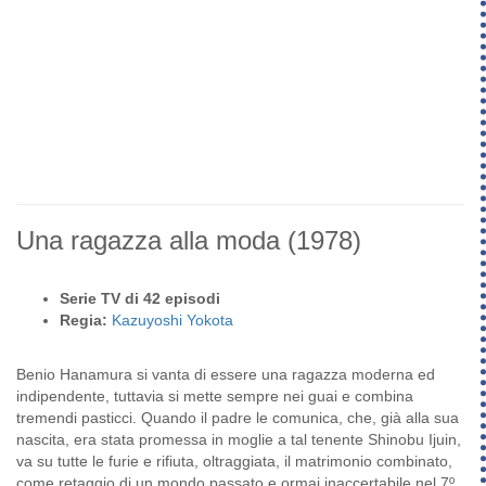
Una ragazza alla moda
(1978)
Serie TV di 42 episodi
Regia:
Kazuyoshi Yokota
Benio Hanamura si vanta di essere una ragazza moderna ed
indipendente, tuttavia si mette sempre nei guai e combina
tremendi pasticci. Quando il padre le comunica, che, già alla sua
nascita, era stata promessa in moglie a tal tenente Shinobu Ijuin,
va su tutte le furie e rifiuta, oltraggiata, il matrimonio combinato,
come retaggio di un mondo passato e ormai inaccertabile nel 7º