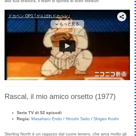
alla sua bravura, il team si sposta al liceo Meikun.
Rascal, il mio amico orsetto
(1977)
Serie TV di 52 episodi
Regia:
Masaharu Endo
/
Hiroshi Saito
/
Shigeo Koshi
Sterling North è un ragazzo dal cuore tenero, che ama molto gli