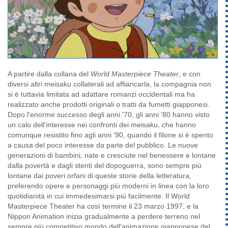
A partire dalla collana del
World Masterpiece Theater
, e con
diversi altri meisaku collaterali ad affiancarla, la compagnia non
si è tuttavia limitata ad adattare romanzi occidentali ma ha
realizzato anche prodotti originali o tratti da fumetti giapponesi.
Dopo l'enorme successo degli anni '70, gli anni '80 hanno visto
un calo dell'interesse nei confronti dei meisaku, che hanno
comunque resistito fino agli anni '90, quando il filone si è spento
a causa del poco interesse da parte del pubblico. Le nuove
generazioni di bambini, nate e cresciute nel benessere e lontane
dalla povertà e dagli stenti del dopoguerra, sono sempre più
lontane dai poveri orfani di queste storie della letteratura,
preferendo opere e personaggi più moderni in linea con la loro
quotidianità in cui immedesimarsi più facilmente. Il World
Masterpiece Theater ha così termine il 23 marzo 1997, e la
Nippon Animation inizia gradualmente a perdere terreno nel
sempre più competitivo mondo dell'animazione giapponese del