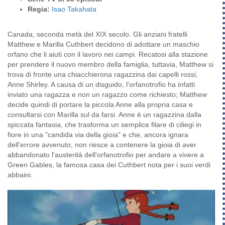
Regia:
Isao Takahata
Canada, seconda metà del XIX secolo. Gli anziani fratelli
Matthew e Marilla Cuthbert decidono di adottare un maschio
orfano che li aiuti con il lavoro nei campi. Recatosi alla stazione
per prendere il nuovo membro della famiglia, tuttavia, Matthew si
trova di fronte una chiacchierona ragazzina dai capelli rossi,
Anne Shirley. A causa di un disguido, l'orfanotrofio ha infatti
inviato una ragazza e non un ragazzo come richiesto; Matthew
decide quindi di portare la piccola Anne alla propria casa e
consultarsi con Marilla sul da farsi. Anne è un ragazzina dalla
spiccata fantasia, che trasforma un semplice filare di ciliegi in
fiore in una "candida via della gioia" e che, ancora ignara
dell'errore avvenuto, non riesce a contenere la gioia di aver
abbandonato l'austerità dell'orfanotrofio per andare a vivere a
Green Gables, la famosa casa dei Cuthbert nota per i suoi verdi
abbaini.