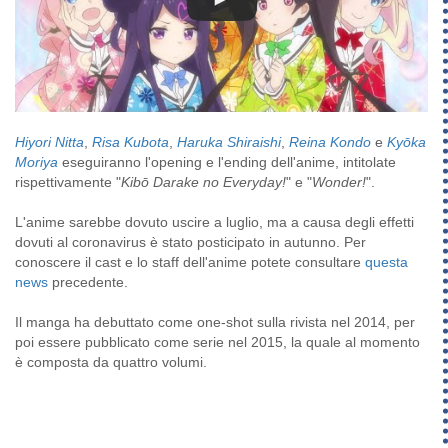
Hiyori Nitta
,
Risa Kubota
,
Haruka Shiraishi
,
Reina Kondo
e
Kyōka
Moriya
eseguiranno l'opening e l'ending dell'anime, intitolate
rispettivamente "
Kibō Darake no Everyday!
" e "
Wonder!
".
L'anime sarebbe dovuto uscire a luglio, ma a causa degli effetti
dovuti al coronavirus è stato posticipato in autunno. Per
conoscere il cast e lo staff dell'anime potete consultare
questa
news
precedente.
Il manga ha debuttato come one-shot sulla rivista nel 2014, per
poi essere pubblicato come serie nel 2015, la quale al momento
è composta da quattro volumi.