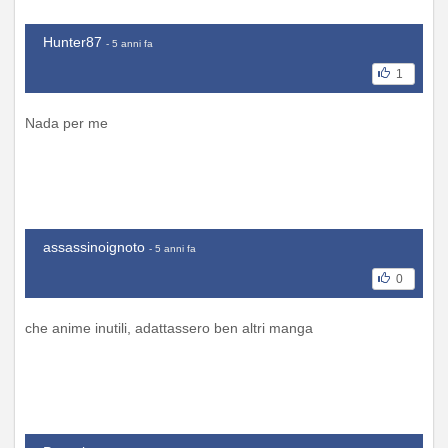
Hunter87
- 5 anni fa
1
Nada per me
assassinoignoto
- 5 anni fa
0
che anime inutili, adattassero ben altri manga