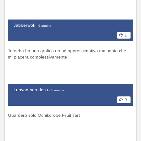
Jabberwok
- 5 anni fa
1
Tatoeba ha una grafica un pò approssimativa ma sento che
mi piacerà complessivamente
Lunyan-san desu
- 5 anni fa
0
Guarderò solo Ochikorobe Fruit Tart