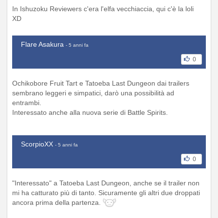
In Ishuzoku Reviewers c'era l'elfa vecchiaccia, qui c'è la loli
XD
Flare Asakura
- 5 anni fa
0
Ochikobore Fruit Tart e Tatoeba Last Dungeon dai trailers
sembrano leggeri e simpatici, darò una possibilità ad
entrambi.
Interessato anche alla nuova serie di Battle Spirits.
ScorpioXX
- 5 anni fa
0
"Interessato" a Tatoeba Last Dungeon, anche se il trailer non
mi ha catturato più di tanto. Sicuramente gli altri due droppati
ancora prima della partenza.