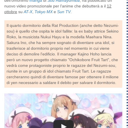
dell'omonimo
manga
di
Sou Hamayumiba
, ha pubblicato un
nuovo video promozionale per l'anime che debutterà a il
12
ottobre
su
AT-X
,
Tokyo MX
e
Sun TV
.
Il quarto dormitorio della Rat Production (anche detto Nezumi-
sou) è quello che ospita le idol fallite: la ex baby attrice Sekino
Roko, la musicista Nukui Hayu e la modella Maehara Nina.
Sakura Ino, che ha sempre sognato di diventare una idol, si
trasferisce al dormitorio proprio nel momento in cui viene
deciso di demolire l'edificio. Il manager Kajino Hoho lancia
però un nuovo progetto chiamato "Ochikobore Fruit Tart", che
vedrà come protagoniste proprio le ragazze del Nezumi-sou,
riunite in un gruppo di idol chiamato Fruit Tart. Le ragazze
cercheranno quindi di diventare famose per ottenere il milione
di yen necessario a saldare il debito per salvare il dormitorio.