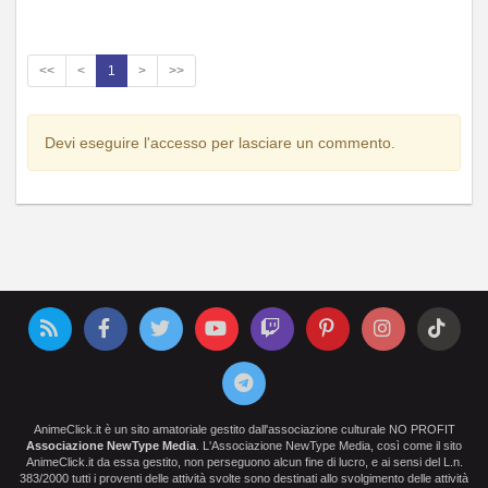
<<
<
1
>
>>
Devi eseguire l'accesso per lasciare un commento.
AnimeClick.it è un sito amatoriale gestito dall'associazione culturale NO PROFIT
Associazione NewType Media
. L'Associazione NewType Media, così come il sito
AnimeClick.it da essa gestito, non perseguono alcun fine di lucro, e ai sensi del L.n.
383/2000 tutti i proventi delle attività svolte sono destinati allo svolgimento delle attività