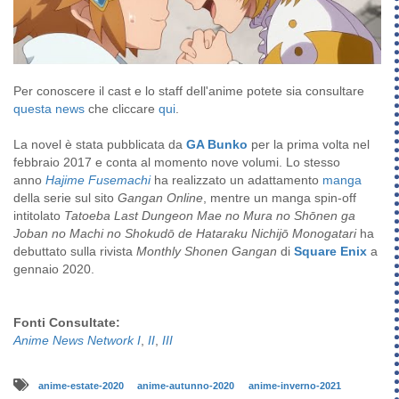
Per conoscere il cast e lo staff dell'anime potete sia consultare
questa news
che cliccare
qui
.
La novel è stata pubblicata da
GA Bunko
per la prima volta nel
febbraio 2017 e conta al momento nove volumi. Lo stesso
anno
Hajime Fusemachi
ha realizzato un adattamento
manga
della serie sul sito
Gangan Online
, mentre un manga spin-off
intitolato
Tatoeba Last Dungeon Mae no Mura no Shōnen ga
Joban no Machi no Shokudō de Hataraku Nichijō Monogatari
ha
debuttato sulla rivista
Monthly Shonen Gangan
di
Square Enix
a
gennaio 2020.
Fonti Consultate:
Anime News Network I
,
II
,
III
anime-estate-2020
anime-autunno-2020
anime-inverno-2021