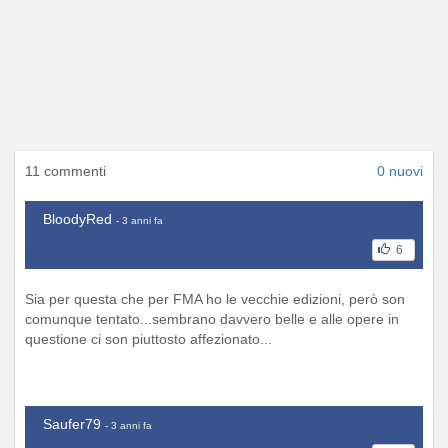
11 commenti
0 nuovi
BloodyRed
- 3 anni fa
6
Sia per questa che per FMA ho le vecchie edizioni, però son
comunque tentato...sembrano davvero belle e alle opere in
questione ci son piuttosto affezionato...
Saufer79
- 3 anni fa