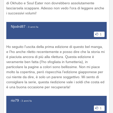
di Okhubo e Soul Eater non dovrebbero assolutamente
lasciarsela scappare. Adesso non vedo l'ora di leggere anche
i successivi volumi!
Njodrd87
- 3 anni fa
1
Ho seguito l'uscita della prima edizione di questo bel manga,
e l'ho anche riletto recentemente e posso dire che la storia mi
è piaciuta ancora di più alla rilettura. Questa edizione è
veramente ben fatta (l'ho sfogliata in fumetteria), in
particolare la pagine a colori sono bellissime. Non mi piace
molto la copertina, però rispecchia l'edizione giapponese per
cui niente da dire, è solo un parere soggettivo. Mi sento di
consigliare la serie, questa riedizione vale i soldi che costa ed
è una buona occasione per recuperarla!
rio79
- 3 anni fa
1