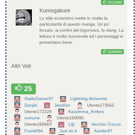
01/11/2022
Kumogakure
Lo stile eccentrico mette in risalto la
particolarità di questo manga. Un po'
forzato, ai confini del logorroico, lo slang. La
lettura è molto scorrevole ed i personaggi si
presentano bene.
31/10/2022
Altri Voti
25
GialluGamer97
Lightning Alchemist
Danjilo
JessKim
Utente173562
Utente172229
Kazzimma_Antlers
somurie
Utente169090
Utente166663
Lilji
Vecchio Crocus
Frank094
Just do it
Xander87