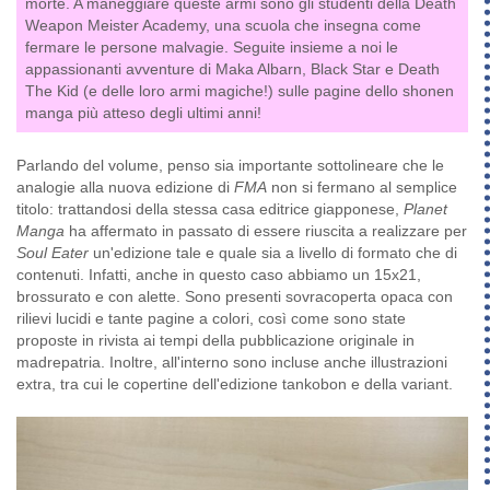
morte. A maneggiare queste armi sono gli studenti della Death
Weapon Meister Academy, una scuola che insegna come
fermare le persone malvagie. Seguite insieme a noi le
appassionanti avventure di Maka Albarn, Black Star e Death
The Kid (e delle loro armi magiche!) sulle pagine dello shonen
manga più atteso degli ultimi anni!
Parlando del volume, penso sia importante sottolineare che le
analogie alla nuova edizione di
FMA
non si fermano al semplice
titolo: trattandosi della stessa casa editrice giapponese,
Planet
Manga
ha affermato in passato di essere riuscita a realizzare per
Soul Eater
un'edizione tale e quale sia a livello di formato che di
contenuti. Infatti, anche in questo caso abbiamo un 15x21,
brossurato e con alette. Sono presenti sovracoperta opaca con
rilievi lucidi e tante pagine a colori, così come sono state
proposte in rivista ai tempi della pubblicazione originale in
madrepatria. Inoltre, all'interno sono incluse anche illustrazioni
extra, tra cui le copertine dell'edizione tankobon e della variant.