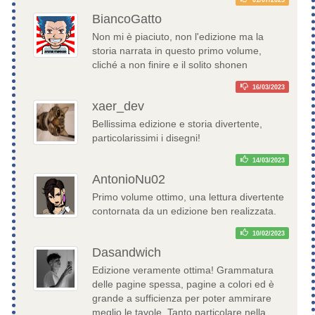
01/07/2025
BiancoGatto
Non mi è piaciuto, non l'edizione ma la
storia narrata in questo primo volume,
cliché a non finire e il solito shonen
16/03/2023
xaer_dev
Bellissima edizione e storia divertente,
particolarissimi i disegni!
14/03/2023
AntonioNu02
Primo volume ottimo, una lettura divertente
contornata da un edizione ben realizzata.
10/02/2023
Dasandwich
Edizione veramente ottima! Grammatura
delle pagine spessa, pagine a colori ed è
grande a sufficienza per poter ammirare
meglio le tavole. Tanto particolare nella