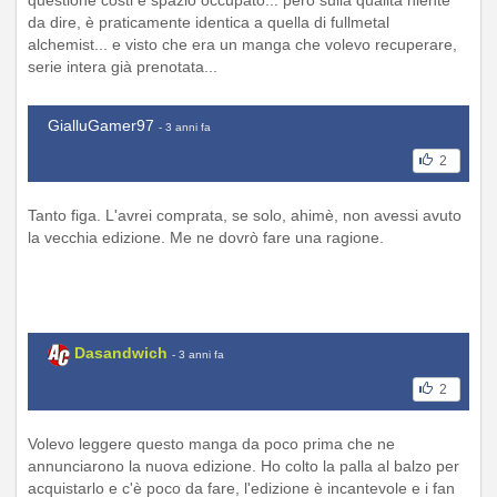
questione costi e spazio occupato... però sulla qualità niente
da dire, è praticamente identica a quella di fullmetal
alchemist... e visto che era un manga che volevo recuperare,
serie intera già prenotata...
GialluGamer97
- 3 anni fa
2
Tanto figa. L'avrei comprata, se solo, ahimè, non avessi avuto
la vecchia edizione. Me ne dovrò fare una ragione.
Dasandwich
- 3 anni fa
2
Volevo leggere questo manga da poco prima che ne
annunciarono la nuova edizione. Ho colto la palla al balzo per
acquistarlo e c'è poco da fare, l'edizione è incantevole e i fan