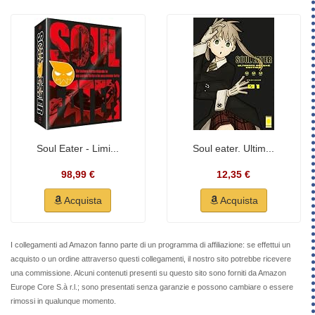
Soul Eater - Limi...
Soul eater. Ultim...
98,99 €
12,35 €
Acquista
Acquista
I collegamenti ad Amazon fanno parte di un programma di affiliazione: se effettui un
acquisto o un ordine attraverso questi collegamenti, il nostro sito potrebbe ricevere
una commissione. Alcuni contenuti presenti su questo sito sono forniti da Amazon
Europe Core S.à r.l.; sono presentati senza garanzie e possono cambiare o essere
rimossi in qualunque momento.