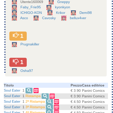
Utente160069
Gneppy
Faby_Frie95
kyonkyon
ICHIGO-KON
Krikor
Demi98
Asco
Cavosky
bellux4ver
1
Prugnakiller
1
Osha97
Titolo
Prezzo
Casa editrice
Soul Eater
1
€ 3.90
Panini Comics
Soul Eater
1
Ristampa
€ 3.90
Panini Comics
Soul Eater
1
2ª Ristampa
€ 4.50
Panini Comics
Soul Eater
1
3ª Ristampa
€ 4.50
Panini Comics
Soul Eater
1
4ª Ristampa
€ 4.50
Panini Comics