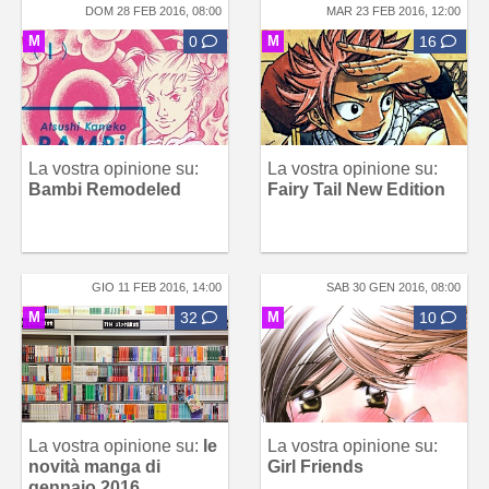
DOM 28 FEB 2016, 08:00
MAR 23 FEB 2016, 12:00
M
0
M
16
La vostra opinione su:
La vostra opinione su:
Bambi Remodeled
Fairy Tail New Edition
GIO 11 FEB 2016, 14:00
SAB 30 GEN 2016, 08:00
M
32
M
10
La vostra opinione su:
le
La vostra opinione su:
novità manga di
Girl Friends
gennaio 2016