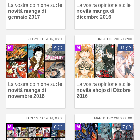
La vostra opinione su:
le
La vostra opinione su:
le
novità manga di
novità manga di
gennaio 2017
dicembre 2016
GIO 29 DIC 2016, 08:00
LUN 26 DIC 2016, 08:00
M
9
M
11
La vostra opinione su:
le
La vostra opinione su:
le
novità manga di
novità shojo di Ottobre
novembre 2016
2016
LUN 19 DIC 2016, 08:00
MAR 13 DIC 2016, 08:00
M
6
M
7