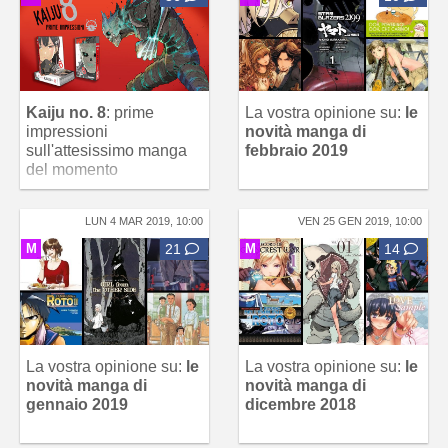
Kaiju no. 8
: prime
La vostra opinione su:
le
impressioni
novità manga di
sull'attesissimo manga
febbraio 2019
del momento
LUN 4 MAR 2019, 10:00
VEN 25 GEN 2019, 10:00
M
21
M
14
La vostra opinione su:
le
La vostra opinione su:
le
novità manga di
novità manga di
gennaio 2019
dicembre 2018