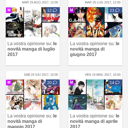
MAR 29 AGO 2017, 12:00
MAR 25 LUG 2017, 12:00
M
12
M
23
La vostra opinione su:
le
La vostra opinione su:
le
novità manga di luglio
novità manga di
2017
giugno 2017
SAB 24 GIU 2017, 10:00
VEN 19 MAG 2017, 10:00
M
20
M
14
La vostra opinione su:
le
La vostra opinione su:
le
novità manga di
novità manga di aprile
maggio 2017
2017