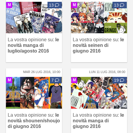
M
13
M
13
La vostra opinione su:
le
La vostra opinione su:
le
novità manga di
novità seinen di
luglio/agosto 2016
giugno 2016
MAR 26 LUG 2016, 10:00
LUN 11 LUG 2016, 08:00
M
7
M
19
La vostra opinione su:
le
La vostra opinione su:
le
novità shounen/shoujo
novità manga di
di giugno 2016
giugno 2016