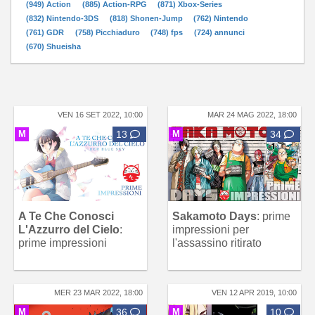
(949) Action
(885) Action-RPG
(871) Xbox-Series
(832) Nintendo-3DS
(818) Shonen-Jump
(762) Nintendo
(761) GDR
(758) Picchiaduro
(748) fps
(724) annunci
(670) Shueisha
VEN 16 SET 2022, 10:00
MAR 24 MAG 2022, 18:00
M
13
M
34
A Te Che Conosci
Sakamoto Days
: prime
L'Azzurro del Cielo
:
impressioni per
prime impressioni
l'assassino ritirato
MER 23 MAR 2022, 18:00
VEN 12 APR 2019, 10:00
M
36
M
10