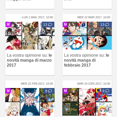
LUN 1 MAG 2017, 10:00
MER 22 MAR 2017, 10:00
M
13
M
13
La vostra opinione su:
le
La vostra opinione su:
le
novità manga di marzo
novità manga di
2017
febbraio 2017
MER 22 FEB 2017, 10:00
MAR 24 GEN 2017, 10:00
M
9
M
9