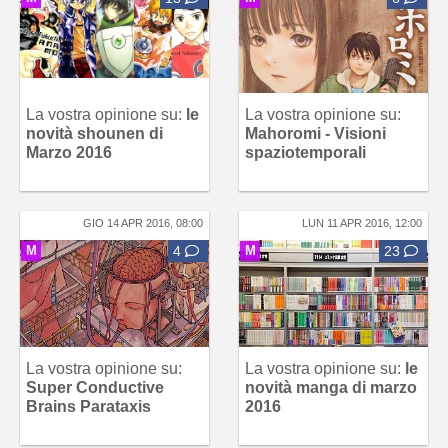
La vostra opinione su:
le
La vostra opinione su:
novità shounen di
Mahoromi - Visioni
Marzo 2016
spaziotemporali
GIO 14 APR 2016, 08:00
LUN 11 APR 2016, 12:00
M
4
M
23
La vostra opinione su:
La vostra opinione su:
le
Super Conductive
novità manga di marzo
Brains Parataxis
2016