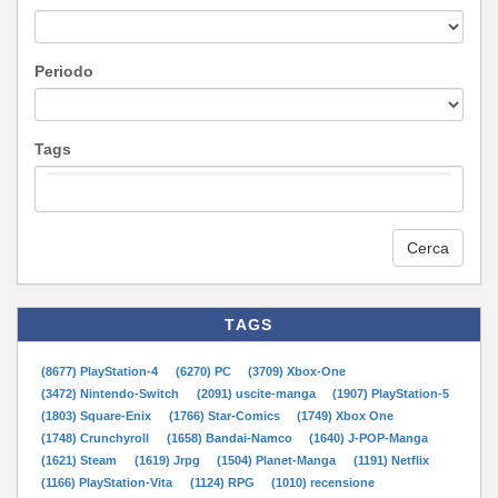
Periodo
Tags
Cerca
TAGS
(8677) PlayStation-4
(6270) PC
(3709) Xbox-One
(3472) Nintendo-Switch
(2091) uscite-manga
(1907) PlayStation-5
(1803) Square-Enix
(1766) Star-Comics
(1749) Xbox One
(1748) Crunchyroll
(1658) Bandai-Namco
(1640) J-POP-Manga
(1621) Steam
(1619) Jrpg
(1504) Planet-Manga
(1191) Netflix
(1166) PlayStation-Vita
(1124) RPG
(1010) recensione