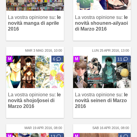
La vostra opinione su:
le
La vostra opinione su:
le
novità manga di aprile
novità shounen-ai/yaoi
2016
di Marzo 2016
MAR 3 MAG 2016, 10:00
LUN 25 APR 2016, 13:00
M
6
M
11
La vostra opinione su:
le
La vostra opinione su:
le
novità shojo/josei di
novità seinen di Marzo
Marzo 2016
2016
MAR 19 APR 2016, 08:00
SAB 16 APR 2016, 08:00
M
13
M
6