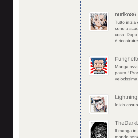
nuriko86
Tutto inizi
sono a scuol
cosa. Dopo 3
è ricostruir
Funghett
Manga avven
paura ! Pro
velocissima
Lightning
Inizio assur
TheDark
Il manga ini
mondo senza 