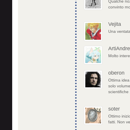
Qualche noz
convinto mo
Vejita
Una ventata 
ArtiAndr
Molto inter
oberon
Ottima idea 
solo volume 
scientifiche
soter
Ottimo inizi
fatti. Non v