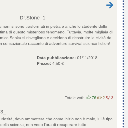
Dr.Stone
1
i umani si sono trasformati in pietra e anche lo studente delle
ittima di questo misterioso fenomeno. Tuttavia, molte migliaia di
amico Senku si risvegliano e decidono di ricostruire la civiltà da
 un sensazionale racconto di adventure survival science fiction!
Data pubblicazione:
01/11/2018
Prezzo:
4,50 €
Totale voti:
76
2
3
93_
uriosità, devo ammettere che come inizio non è male, lui è tipo
della scienza, non vedo l’ora di recuperare tutto