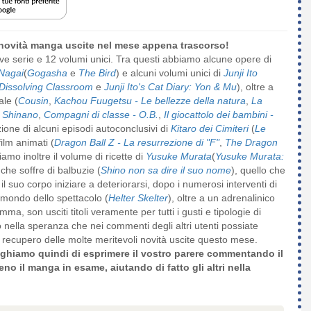
 novità manga uscite nel mese appena trascorso!
ove serie e 12 volumi unici. Tra questi abbiamo alcune opere di
Nagai
(
Gogasha
e
The Bird
) e alcuni volumi unici di
Junji Ito
Dissolving Classroom
e
Junji Ito's Cat Diary: Yon & Mu
), oltre a
ale (
Cousin
,
Kachou Fuugetsu - Le bellezze della natura
,
La
e Shinano
,
Compagni di classe - O.B.
,
Il giocattolo dei bambini -
zione di alcuni episodi autoconclusivi di
Kitaro dei Cimiteri
(
Le
film animati (
Dragon Ball Z - La resurrezione di "F"
,
The Dragon
iamo inoltre il volume di ricette di
Yusuke Murata
(
Yusuke Murata:
che soffre di balbuzie (
Shino non sa dire il suo nome
), quello che
 suo corpo iniziare a deteriorarsi, dopo i numerosi interventi di
l mondo dello spettacolo (
Helter Skelter
), oltre a un adrenalinico
mma, son usciti titoli veramente per tutti i gusti e tipologie di
o nella speranza che nei commenti degli altri utenti possiate
recupero delle molte meritevoli novità uscite questo mese.
reghiamo quindi di
esprimere il vostro parere
commentando il
eno il manga in esame, aiutando di fatto gli altri nella