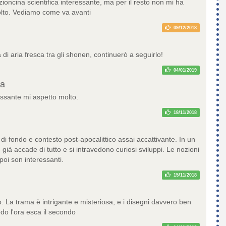
ioncina scientifica interessante, ma per il resto non mi ha
lto. Vediamo come va avanti
09/12/2018
di aria fresca tra gli shonen, continuerò a seguirlo!
04/01/2019
ea
essante mi aspetto molto.
18/11/2018
di fondo e contesto post-apocalittico assai accattivante. In un
già accade di tutto e si intravedono curiosi sviluppi. Le nozioni
 poi son interessanti.
15/11/2018
o. La trama è intrigante e misteriosa, e i disegni davvero ben
edo l'ora esca il secondo