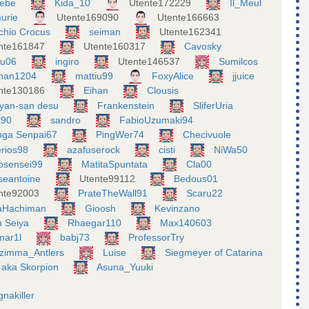
oebe
Kida_10
Utente172229
Il_Meul
urie
Utente169090
Utente166663
chio Crocus
seiman
Utente162341
nte161847
Utente160317
Cavosky
ku06
ingiro
Utente146537
Sumilcos
han1204
mattiu99
FoxyAlice
jjuice
nte130186
Eihan
Clousis
yan-san desu
Frankenstein
SliferUria
ht90
sandro
FabioUzumaki94
ga Senpai67
PingWer74
Checivuole
erios98
azafuserock
cisti
NiWa50
osensei99
MatitaSpuntata
Cla00
iseantoine
Utente99112
Bedous01
nte92003
PrateTheWall91
Scaru22
aHachiman
Gioosh
Kevinzano
n Seiya
Rhaegar110
Max140603
mar1l
babj73
ProfessorTry
zimma_Antlers
Luise
Siegmeyer of Catarina
 aka Skorpion
Asuna_Yuuki
gnakiller