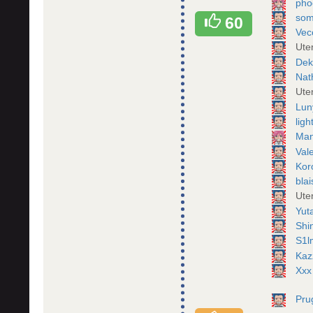
ph
som
60
Vec
Ute
De
Nat
Ute
Lun
lig
Man
Val
Kor
bla
Ute
Yut
Shi
S1l
Kaz
Xxx
Pru