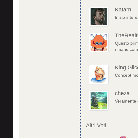
Katarn
Inizio inter
TheReal
Questo prim
rimane comun
King Glic
Concept mol
cheza
Veramente di
Altri Voti