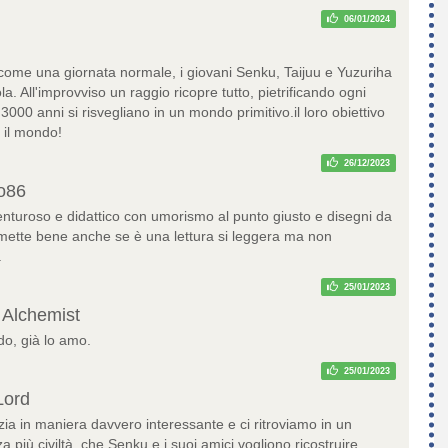
06/01/2024
a come una giornata normale, i giovani Senku, Taijuu e Yuzuriha
a. All'improvviso un raggio ricopre tutto, pietrificando ogni
000 anni si risvegliano in un mondo primitivo.il loro obiettivo
e il mondo!
26/12/2023
o86
turoso e didattico con umorismo al punto giusto e disegni da
mette bene anche se è una lettura si leggera ma non
.
25/01/2023
 Alchemist
do, già lo amo.
25/01/2023
Lord
zia in maniera davvero interessante e ci ritroviamo in un
più civiltà, che Senku e i suoi amici vogliono ricostruire