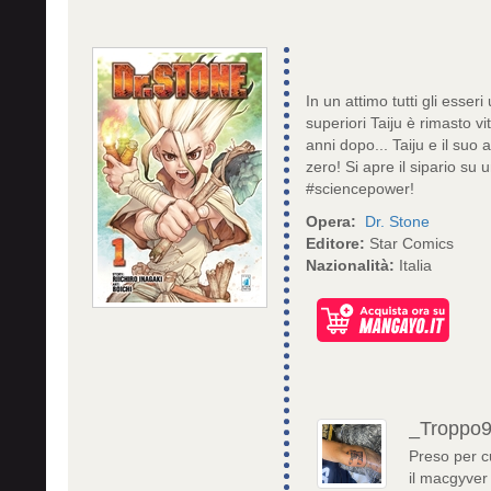
In un attimo tutti gli esser
superiori Taiju è rimasto v
anni dopo... Taiju e il suo 
zero! Si apre il sipario su
#sciencepower!
Opera:
Dr. Stone
Editore:
Star Comics
Nazionalità:
Italia
_Troppo
Preso per c
il macgyver 