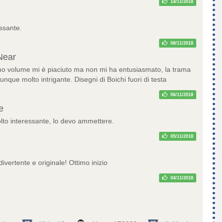
14/11/2018
essante.
08/11/2018
Near
o volume mi è piaciuto ma non mi ha entusiasmato, la trama
que molto intrigante. Disegni di Boichi fuori di testa
06/11/2018
e
to interessante, lo devo ammettere.
05/11/2018
vertente e originale! Ottimo inizio
04/11/2018