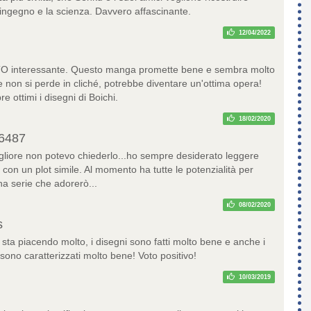
l'ingegno e la scienza. Davvero affascinante.
12/04/2022
TO interessante. Questo manga promette bene e sembra molto
e non si perde in cliché, potrebbe diventare un'ottima opera!
 ottimi i disegni di Boichi.
18/02/2020
6487
igliore non potevo chiederlo...ho sempre desiderato leggere
con un plot simile. Al momento ha tutte le potenzialità per
na serie che adorerò...
08/02/2020
s
 sta piacendo molto, i disegni sono fatti molto bene e anche i
sono caratterizzati molto bene! Voto positivo!
10/03/2019