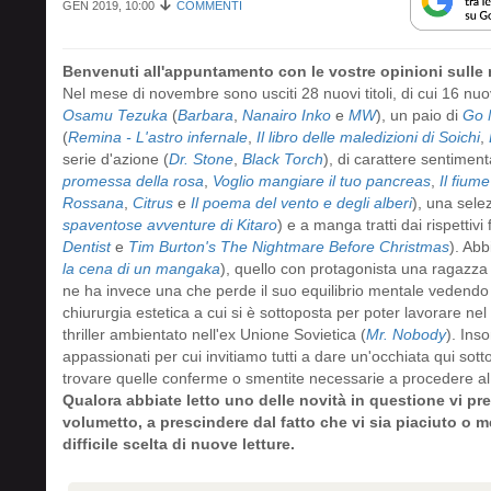
GEN 2019, 10:00
COMMENTI
Benvenuti all'appuntamento con le vostre opinioni sulle
Nel mese di novembre sono usciti 28 nuovi titoli, di cui 16 nu
Osamu Tezuka
(
Barbara
,
Nanairo Inko
e
MW
), un paio di
Go 
(
Remina - L'astro infernale
,
Il libro delle maledizioni di Soichi
,
serie d'azione (
Dr. Stone
,
Black Torch
), di carattere sentiment
promessa della rosa
,
Voglio mangiare il tuo pancreas
,
Il fium
Rossana
,
Citrus
e
Il poema del vento e degli alberi
), una sele
spaventose avventure di Kitaro
) e a manga tratti dai rispettivi 
Dentist
e
Tim Burton's The Nightmare Before Christmas
). Abb
la cena di un mangaka
), quello con protagonista una ragazza 
ne ha invece una che perde il suo equilibrio mentale vedendo il
chiururgia estetica a cui si è sottoposta per poter lavorare ne
thriller ambientato nell'ex Unione Sovietica (
Mr. Nobody
). Inso
appassionati per cui invitiamo tutti a dare un'occhiata qui sott
trovare quelle conferme o smentite necessarie a procedere al 
Qualora abbiate letto uno delle novità in questione vi p
volumetto,
a prescindere dal fatto che vi sia piaciuto o m
difficile scelta di nuove letture.