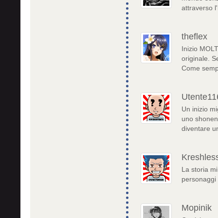
attraverso 
theflex
Inizio MOL
originale. S
Come sempre
Utente11
Un inizio m
uno shonen 
diventare u
Kreshles
La storia mi
personaggi 
Mopinik