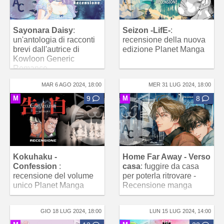
Sayonara Daisy
:
Seizon -LifE-
:
un'antologia di racconti
recensione della nuova
brevi dall'autrice di
edizione Planet Manga
Kowloon Generic
Romance
MAR 6 AGO 2024, 18:00
MER 31 LUG 2024, 18:00
M
9
M
8
Kokuhaku -
Home Far Away - Verso
Confession
:
casa
: fuggire da casa
recensione del volume
per poterla ritrovare -
unico Planet Manga
Recensione manga
GIO 18 LUG 2024, 18:00
LUN 15 LUG 2024, 14:00