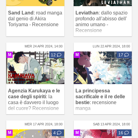
Sand Land
: road manga
Leviathan
: dallo spazio
dal genio di Akira
profondo all'abisso dell'
Toriyama - Recensione
animo umano -
Recensione
MER 24 APR 2024, 14:00
LUN 22 APR 2024, 18:00
M
12
M
17
Agenzia Karukaya e le
La principessa
case degli spiriti
: la
sacrificale e il re delle
casa è davvero il luogo
bestie
: recensione
del cuore? Recensione
manga
MER 17 APR 2024, 18:00
SAB 13 APR 2024, 18:00
M
4
M
16