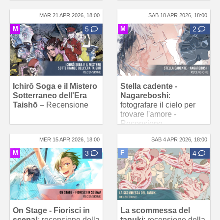
MAR 21 APR 2026, 18:00
SAB 18 APR 2026, 18:00
M
5
M
2
Ichirō Soga e il Mistero
Stella cadente -
Sotterraneo dell'Era
Nagareboshi
:
Taishō
– Recensione
fotografare il cielo per
trovare l'amore -
Recensione
MER 15 APR 2026, 18:00
SAB 4 APR 2026, 18:00
M
3
F
4
On Stage - Fiorisci in
La scommessa del
scena!
: recensione della
tanuki
: recensione della