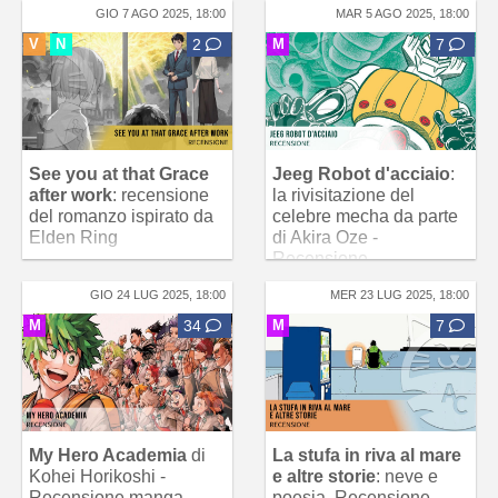
GIO 7 AGO 2025, 18:00
MAR 5 AGO 2025, 18:00
V
N
2
M
7
See you at that Grace
Jeeg Robot d'acciaio
:
after work
: recensione
la rivisitazione del
del romanzo ispirato da
celebre mecha da parte
Elden Ring
di Akira Oze -
Recensione
GIO 24 LUG 2025, 18:00
MER 23 LUG 2025, 18:00
M
34
M
7
My Hero Academia
di
La stufa in riva al mare
Kohei Horikoshi -
e altre storie
: neve e
Recensione manga
poesia. Recensione