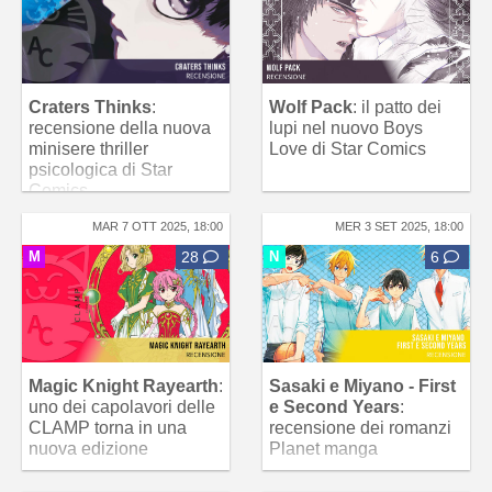
Craters Thinks
:
Wolf Pack
: il patto dei
recensione della nuova
lupi nel nuovo Boys
minisere thriller
Love di Star Comics
psicologica di Star
Comics
MAR 7 OTT 2025, 18:00
MER 3 SET 2025, 18:00
M
28
N
6
Magic Knight Rayearth
:
Sasaki e Miyano - First
uno dei capolavori delle
e Second Years
:
CLAMP torna in una
recensione dei romanzi
nuova edizione
Planet manga