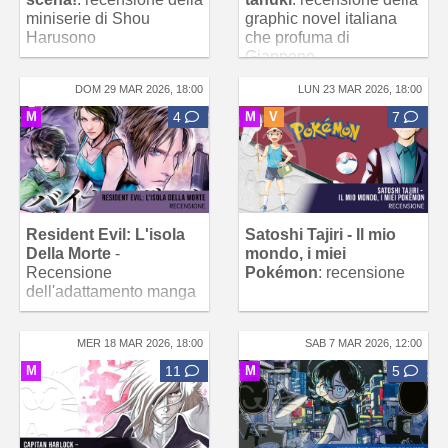
miniserie di Shou
graphic novel italiana
Harusono
che profuma di
Giappone
DOM 29 MAR 2026, 18:00
LUN 23 MAR 2026, 18:00
M
4
M
V
7
Resident Evil: L'isola
Satoshi Tajiri - Il mio
Della Morte
-
mondo, i miei
Recensione
Pokémon
: recensione
dell'adattamento manga
MER 18 MAR 2026, 18:00
SAB 7 MAR 2026, 12:00
M
11
M
5