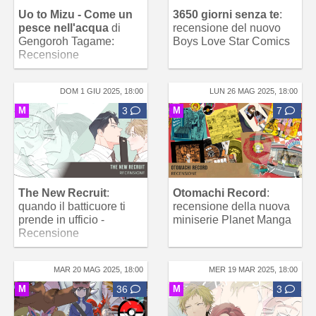
Uo to Mizu - Come un
3650 giorni senza te
:
pesce nell'acqua
di
recensione del nuovo
Gengoroh Tagame:
Boys Love Star Comics
Recensione
DOM 1 GIU 2025, 18:00
LUN 26 MAG 2025, 18:00
M
3
M
7
The New Recruit
:
Otomachi Record
:
quando il batticuore ti
recensione della nuova
prende in ufficio -
miniserie Planet Manga
Recensione
MAR 20 MAG 2025, 18:00
MER 19 MAR 2025, 18:00
M
36
M
3