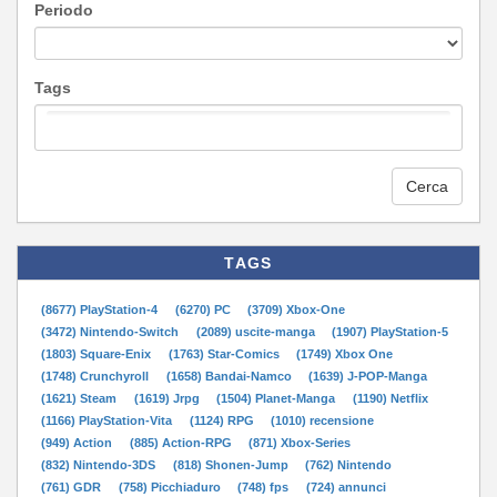
Periodo
Tags
Cerca
TAGS
(8677) PlayStation-4
(6270) PC
(3709) Xbox-One
(3472) Nintendo-Switch
(2089) uscite-manga
(1907) PlayStation-5
(1803) Square-Enix
(1763) Star-Comics
(1749) Xbox One
(1748) Crunchyroll
(1658) Bandai-Namco
(1639) J-POP-Manga
(1621) Steam
(1619) Jrpg
(1504) Planet-Manga
(1190) Netflix
(1166) PlayStation-Vita
(1124) RPG
(1010) recensione
(949) Action
(885) Action-RPG
(871) Xbox-Series
(832) Nintendo-3DS
(818) Shonen-Jump
(762) Nintendo
(761) GDR
(758) Picchiaduro
(748) fps
(724) annunci