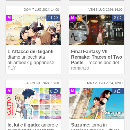
DOM 7 LUG 2024, 14:00
VEN 5 LUG 2024, 16:00
M
11
M
V
2
L'Attacco dei Giganti
:
Final Fantasy VII
diamo un'occhiata
Remake: Traces of Two
all'artbook giapponese
Pasts
– recensione del
FLY
romanzo
SAB 29 GIU 2024, 18:00
MAR 25 GIU 2024, 18:00
M
8
M
9
Io, lui e il gatto
: amore e
Suzume
: torna in