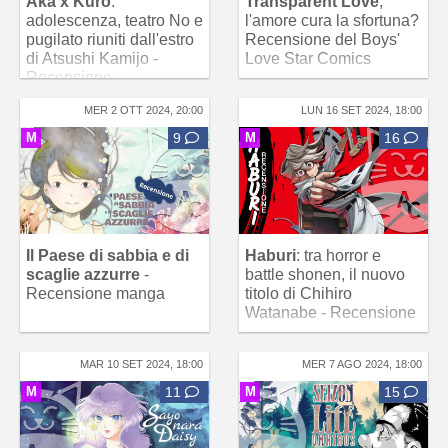
Aka x Kuro
:
Transparent Love
,
adolescenza, teatro No e
l'amore cura la sfortuna?
pugilato riuniti dall'estro
Recensione del Boys'
di Atsushi Kamijo -
Love Star Comics
Recensione
MER 2 OTT 2024, 20:00
LUN 16 SET 2024, 18:00
M
9
M
16
Il Paese di sabbia e di
Haburi
: tra horror e
scaglie azzurre
-
battle shonen, il nuovo
Recensione manga
titolo di Chihiro
Watanabe - Recensione
MAR 10 SET 2024, 18:00
MER 7 AGO 2024, 18:00
M
11
M
15