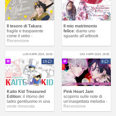
Il tesoro di Takara
:
Il mio matrimonio
fragile e trasparente
felice
: diamo uno
come il vetro -
sguardo all'artbook
Recensione
LUN 8 APR 2024, 18:00
GIO 4 APR 2024, 18:00
M
19
M
8
Kaito Kid Treasured
Pink Heart Jam
:
Edition
: il ritorno del
scoprirsi sulle note di
ladro gentiluomo in una
un'inaspettata melodia -
veste rinnovata
Recensione