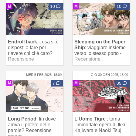
M
10
M
10
Endroll back
: cosa si è
Sleeping on the Paper
disposti a fare per
Ship
: viaggiare insieme
riavere chi ci è caro?
verso lo stesso porto -
Recensione
Recensione
MER 5 FEB 2025, 18:00
GIO 30 GEN 2025, 18:00
M
7
M
35
Long Period
: fin dove
L'Uomo Tigre
: torna
arriva il potere delle
l'immortale opera di Ikki
parole? Recensione
Kajiwara e Naoki Tsuji