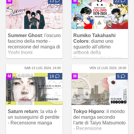
M
13
M
22
Summer Ghost
: l'oscuro
Rumiko Takahashi
fascino della morte -
Colors
: diamo uno
recensione del manga di
sguardo all'ultimo
Yoshi Inomi
artbook della
Principessa del manga
SAB 13 LUG 2024, 14:00
VEN 12 LUG 2024, 18:00
M
18
M
5
Saturn return
: la vita è
Tokyo Higoro
: il mondo
un susseguirsi di perdite
dei manga secondo
- Recensione manga
l'arte di Taiyo Matsumoto
- Recensione