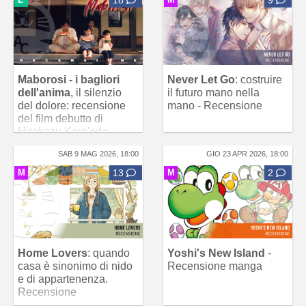
Maborosi - i bagliori
Never Let Go
: costruire
dell'anima
, il silenzio
il futuro mano nella
del dolore: recensione
mano - Recensione
del film debutto di
Hirokazu Kore'eda
SAB 9 MAG 2026, 18:00
GIO 23 APR 2026, 18:00
M
13
M
2
Home Lovers
: quando
Yoshi's New Island
-
casa è sinonimo di nido
Recensione manga
e di appartenenza.
Recensione