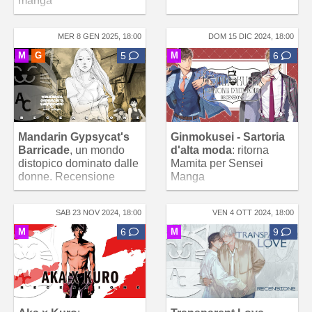
manga
MER 8 GEN 2025, 18:00
DOM 15 DIC 2024, 18:00
M
G
5
M
6
Mandarin Gypsycat's
Ginmokusei - Sartoria
Barricade
, un mondo
d'alta moda
: ritorna
distopico dominato dalle
Mamita per Sensei
donne. Recensione
Manga
SAB 23 NOV 2024, 18:00
VEN 4 OTT 2024, 18:00
M
6
M
9