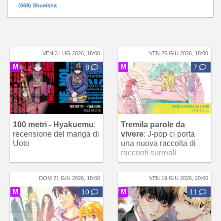
(669) Shueisha
VEN 3 LUG 2026, 18:00
VEN 26 GIU 2026, 18:00
M
8
M
7
100 metri - Hyakuemu
:
Tremila parole da
recensione del manga di
vivere
: J-pop ci porta
Uoto
una nuova raccolta di
racconti surreali
DOM 21 GIU 2026, 18:00
VEN 19 GIU 2026, 20:00
M
10
M
11