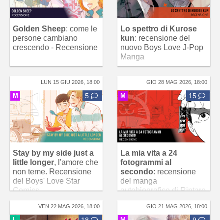
Golden Sheep
: come le
Lo spettro di Kurose
persone cambiano
kun
: recensione del
crescendo - Recensione
nuovo Boys Love J-Pop
Manga
LUN 15 GIU 2026, 18:00
GIO 28 MAG 2026, 18:00
M
5
M
15
Stay by my side just a
La mia vita a 24
little longer
, l'amore che
fotogrammi al
non teme. Recensione
secondo
: recensione
del Boys' Love Star
del manga
Comics
autobiografico di Rintaro
VEN 22 MAG 2026, 18:00
GIO 21 MAG 2026, 18:00
L
18
M
9