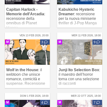
Capitan Harlock -
Kabukicho Hysteric
Memorie dell'Arcadia
:
Dreamer
: recensione
recensione della
per la nuova miniserie
omnibus di Planet
thriller di J-Pop Manga
Manga
VEN 13 FEB 2026, 20:00
MER 11 FEB 2026, 18:00
M
3
M
9
Wolf in the House
: il
Junji Ito Selection Box
:
webtoon che unisce
il maestro dell'horror
romance, comicità e
torna con una selezione
suspense. Recensione
di racconti
DOM 1 FEB 2026, 18:00
MER 22 OTT 2025, 18:00
M
4
M
7