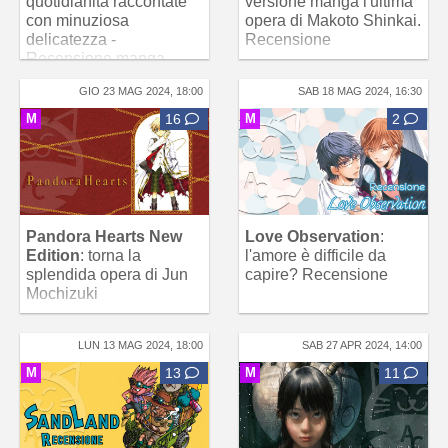
quotidianità raccontate
versione manga l'ultima
con minuziosa
opera di Makoto Shinkai.
delicatezza -
Recensione
Recensione manga
GIO 23 MAG 2024, 18:00
SAB 18 MAG 2024, 16:30
M
16
M
2
Pandora Hearts New
Love Observation
:
Edition
: torna la
l'amore è difficile da
splendida opera di Jun
capire? Recensione
Mochizuki
LUN 13 MAG 2024, 18:00
SAB 27 APR 2024, 14:00
M
13
M
11