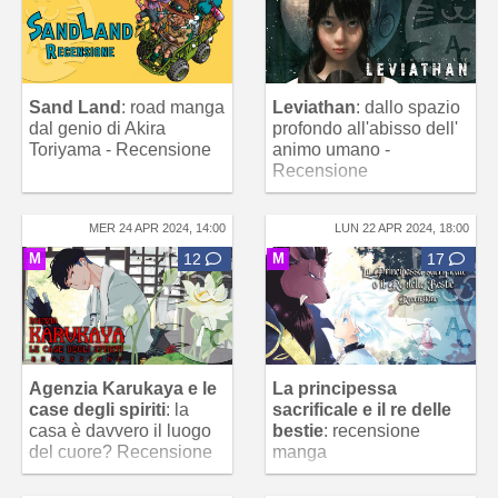
Sand Land
: road manga
Leviathan
: dallo spazio
dal genio di Akira
profondo all'abisso dell'
Toriyama - Recensione
animo umano -
Recensione
MER 24 APR 2024, 14:00
LUN 22 APR 2024, 18:00
M
12
M
17
Agenzia Karukaya e le
La principessa
case degli spiriti
: la
sacrificale e il re delle
casa è davvero il luogo
bestie
: recensione
del cuore? Recensione
manga