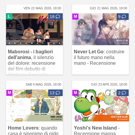
VEN 22 MAG 2026, 18:00
GIO 21 MAG 2026, 18:00
L
18
M
9
Maborosi - i bagliori
Never Let Go
: costruire
dell'anima
, il silenzio
il futuro mano nella
del dolore: recensione
mano - Recensione
del film debutto di
Hirokazu Kore'eda
SAB 9 MAG 2026, 18:00
GIO 23 APR 2026, 18:00
M
13
M
2
Home Lovers
: quando
Yoshi's New Island
-
casa è sinonimo di nido
Recensione manga