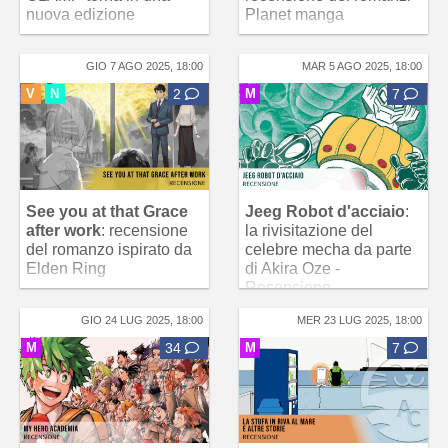
nuova edizione
Planet manga
GIO 7 AGO 2025, 18:00
MAR 5 AGO 2025, 18:00
V
N
2
M
7
See you at that Grace
Jeeg Robot d'acciaio
:
after work
: recensione
la rivisitazione del
del romanzo ispirato da
celebre mecha da parte
Elden Ring
di Akira Oze -
Recensione
GIO 24 LUG 2025, 18:00
MER 23 LUG 2025, 18:00
M
34
M
7