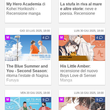
My Hero Academia
di
La stufa in riva al mare
Kohei Horikoshi -
e altre storie
: neve e
Recensione manga
poesia. Recensione
GIO 10 LUG 2025, 18:00
LUN 30 GIU 2025, 18:00
M
4
M
4
The Blue Summer and
His Little Amber
:
You - Second Season
:
recensione del nuovo
ritorna l'estate di Nagisa
Boys Love di Sensei
Furuya
Manga
VEN 20 GIU 2025, 18:00
LUN 16 GIU 2025, 18:00
M
9
M
9