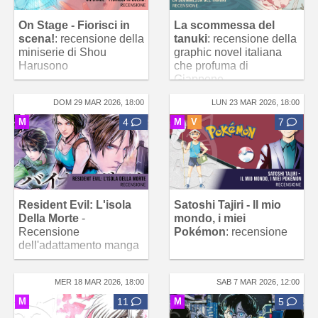
On Stage - Fiorisci in
La scommessa del
scena!
: recensione della
tanuki
: recensione della
miniserie di Shou
graphic novel italiana
Harusono
che profuma di
Giappone
DOM 29 MAR 2026, 18:00
LUN 23 MAR 2026, 18:00
M
4
M
V
7
Resident Evil: L'isola
Satoshi Tajiri - Il mio
Della Morte
-
mondo, i miei
Recensione
Pokémon
: recensione
dell'adattamento manga
MER 18 MAR 2026, 18:00
SAB 7 MAR 2026, 12:00
M
11
M
5