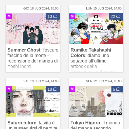
GIO 18 LUG 2024, 18:00
LUN 15 LUG 2024, 14:00
M
13
M
22
Summer Ghost
: l'oscuro
Rumiko Takahashi
fascino della morte -
Colors
: diamo uno
recensione del manga di
sguardo all'ultimo
Yoshi Inomi
artbook della
Principessa del manga
SAB 13 LUG 2024, 14:00
VEN 12 LUG 2024, 18:00
M
18
M
5
Saturn return
: la vita è
Tokyo Higoro
: il mondo
un susseguirsi di perdite
dei manga secondo