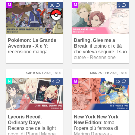
M
36
M
3
Pokémon: La Grande
Darling, Give me a
Avventura - X e Y
:
Break
: il topino di città
recensione manga
che voleva seguire il suo
cuore - Recensione
SAB 8 MAR 2025, 18:00
MAR 25 FEB 2025, 18:00
N
4
M
12
Lycoris Recoil:
New York New York
Ordinary Days
-
New Edition
: torna
Recensione della light
l'opera più famosa di
novel di Planet Manga
Marimo Ragawa -