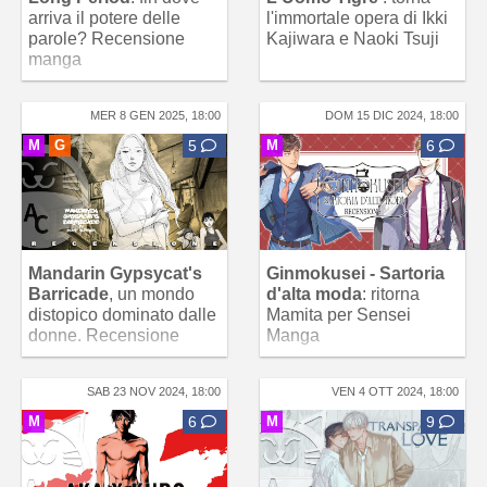
arriva il potere delle
l'immortale opera di Ikki
parole? Recensione
Kajiwara e Naoki Tsuji
manga
MER 8 GEN 2025, 18:00
DOM 15 DIC 2024, 18:00
M
G
5
M
6
Mandarin Gypsycat's
Ginmokusei - Sartoria
Barricade
, un mondo
d'alta moda
: ritorna
distopico dominato dalle
Mamita per Sensei
donne. Recensione
Manga
SAB 23 NOV 2024, 18:00
VEN 4 OTT 2024, 18:00
M
6
M
9