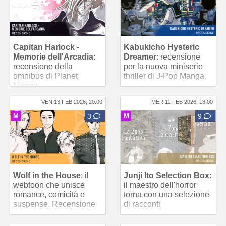
Capitan Harlock -
Kabukicho Hysteric
Memorie dell'Arcadia
:
Dreamer
: recensione
recensione della
per la nuova miniserie
omnibus di Planet
thriller di J-Pop Manga
Manga
VEN 13 FEB 2026, 20:00
MER 11 FEB 2026, 18:00
M
3
M
9
Wolf in the House
: il
Junji Ito Selection Box
:
webtoon che unisce
il maestro dell'horror
romance, comicità e
torna con una selezione
suspense. Recensione
di racconti