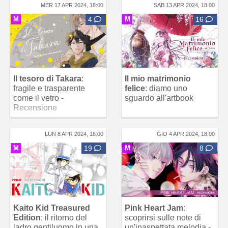
MER 17 APR 2024, 18:00
SAB 13 APR 2024, 18:00
M
4
M
16
Il tesoro di Takara
:
Il mio matrimonio
fragile e trasparente
felice
: diamo uno
come il vetro -
sguardo all'artbook
Recensione
LUN 8 APR 2024, 18:00
GIO 4 APR 2024, 18:00
M
19
M
8
Kaito Kid Treasured
Pink Heart Jam
:
Edition
: il ritorno del
scoprirsi sulle note di
ladro gentiluomo in una
un'inaspettata melodia -