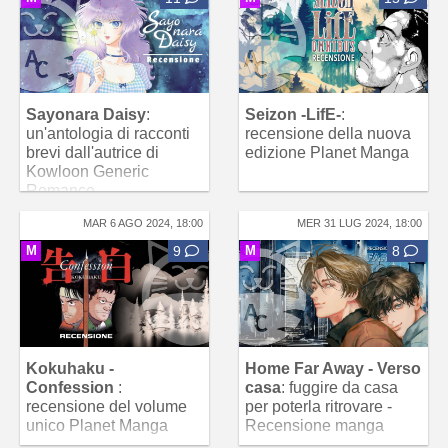
Sayonara Daisy
:
Seizon -LifE-
:
un'antologia di racconti
recensione della nuova
brevi dall'autrice di
edizione Planet Manga
Kowloon Generic
Romance
MAR 6 AGO 2024, 18:00
MER 31 LUG 2024, 18:00
M
9
M
8
Kokuhaku -
Home Far Away - Verso
Confession
:
casa
: fuggire da casa
recensione del volume
per poterla ritrovare -
unico Planet Manga
Recensione manga