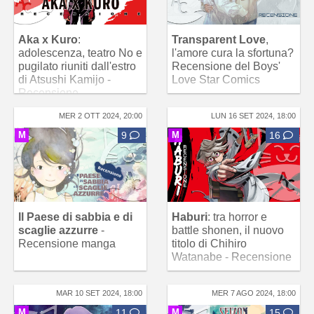
Aka x Kuro
:
Transparent Love
,
adolescenza, teatro No e
l'amore cura la sfortuna?
pugilato riuniti dall'estro
Recensione del Boys'
di Atsushi Kamijo -
Love Star Comics
Recensione
MER 2 OTT 2024, 20:00
LUN 16 SET 2024, 18:00
M
9
M
16
Il Paese di sabbia e di
Haburi
: tra horror e
scaglie azzurre
-
battle shonen, il nuovo
Recensione manga
titolo di Chihiro
Watanabe - Recensione
MAR 10 SET 2024, 18:00
MER 7 AGO 2024, 18:00
M
11
M
15