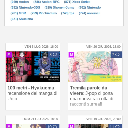
(949) Action
(886) Action-RPG
(871) Xbox-Series
(832) Nintendo-3DS
(819) Shonen-Jump
(762) Nintendo
(761) GDR
(759) Picchiaduro
(748) fps
(724) annunci
(671) Shueisha
VEN 3 LUG 2026, 18:00
VEN 26 GIU 2026, 18:00
M
8
M
7
100 metri - Hyakuemu
:
Tremila parole da
recensione del manga di
vivere
: J-pop ci porta
Uoto
una nuova raccolta di
racconti surreali
DOM 21 GIU 2026, 18:00
VEN 19 GIU 2026, 20:00
M
10
M
11