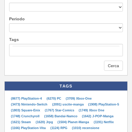
Periodo
Tags
Cerca
TAGS
(8677) PlayStation-4
(6270) PC
(3709) Xbox-One
(3473) Nintendo-Switch
(2091) uscite-manga
(1908) PlayStation-5
(1803) Square-Enix
(1767) Star-Comics
(1749) Xbox One
(1748) Crunchyroll
(1658) Bandai-Namco
(1642) J-POP-Manga
(1621) Steam
(1620) Jrpg
(1504) Planet-Manga
(1191) Netflix
(1166) PlayStation-Vita
(1124) RPG
(1010) recensione