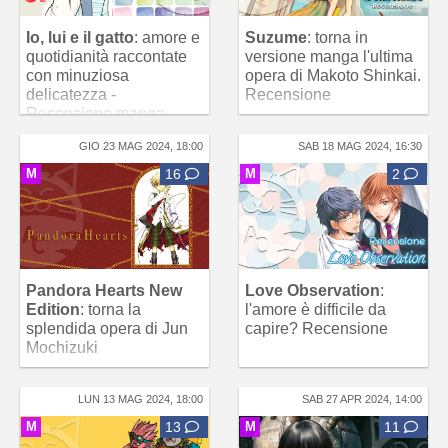
Io, lui e il gatto
: amore e
Suzume
: torna in
quotidianità raccontate
versione manga l'ultima
con minuziosa
opera di Makoto Shinkai.
delicatezza -
Recensione
Recensione manga
GIO 23 MAG 2024, 18:00
SAB 18 MAG 2024, 16:30
M
16
M
2
Pandora Hearts New
Love Observation
:
Edition
: torna la
l'amore è difficile da
splendida opera di Jun
capire? Recensione
Mochizuki
LUN 13 MAG 2024, 18:00
SAB 27 APR 2024, 14:00
M
13
M
11