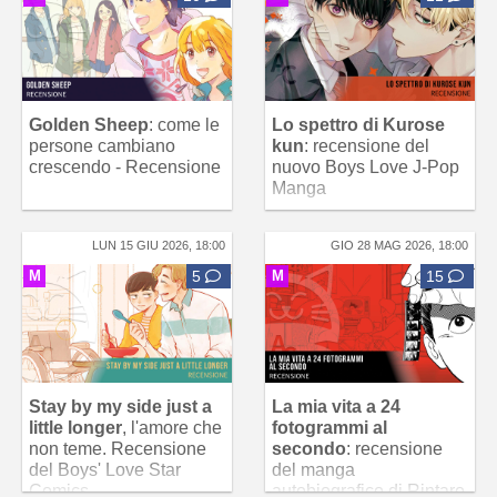
Golden Sheep
: come le
Lo spettro di Kurose
persone cambiano
kun
: recensione del
crescendo - Recensione
nuovo Boys Love J-Pop
Manga
LUN 15 GIU 2026, 18:00
GIO 28 MAG 2026, 18:00
M
5
M
15
Stay by my side just a
La mia vita a 24
little longer
, l'amore che
fotogrammi al
non teme. Recensione
secondo
: recensione
del Boys' Love Star
del manga
Comics
autobiografico di Rintaro