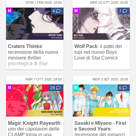
DOM 1 FEB 2026, 18:00
MER 22 OTT 2025, 18:00
M
4
M
7
Craters Thinks
:
Wolf Pack
: il patto dei
recensione della nuova
lupi nel nuovo Boys
minisere thriller
Love di Star Comics
psicologica di Star
Comics
MAR 7 OTT 2025, 18:00
MER 3 SET 2025, 18:00
M
28
N
6
Magic Knight Rayearth
:
Sasaki e Miyano - First
uno dei capolavori delle
e Second Years
:
CLAMP torna in una
recensione dei romanzi