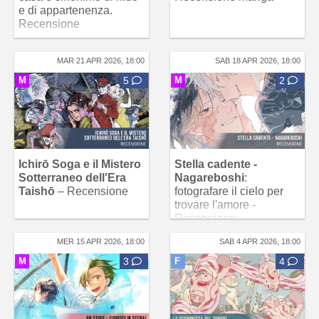
e di appartenenza.
Recensione
MAR 21 APR 2026, 18:00
SAB 18 APR 2026, 18:00
M
5
M
2
Ichirō Soga e il Mistero
Stella cadente -
Sotterraneo dell'Era
Nagareboshi
:
Taishō
– Recensione
fotografare il cielo per
trovare l'amore -
Recensione
MER 15 APR 2026, 18:00
SAB 4 APR 2026, 18:00
M
3
F
4