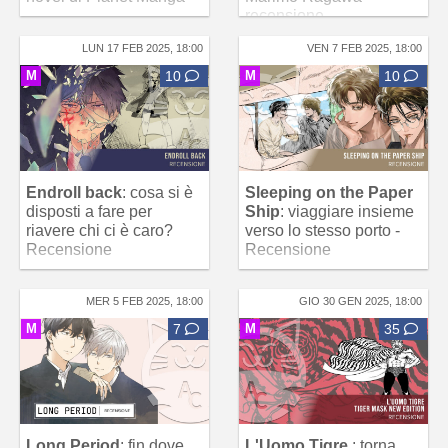
recensione
LUN 17 FEB 2025, 18:00
VEN 7 FEB 2025, 18:00
M
10
M
10
Endroll back
: cosa si è
Sleeping on the Paper
disposti a fare per
Ship
: viaggiare insieme
riavere chi ci è caro?
verso lo stesso porto -
Recensione
Recensione
MER 5 FEB 2025, 18:00
GIO 30 GEN 2025, 18:00
M
7
M
35
Long Period
: fin dove
L'Uomo Tigre
: torna