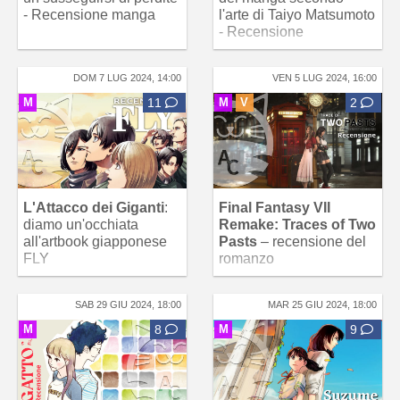
- Recensione manga
l'arte di Taiyo Matsumoto
- Recensione
DOM 7 LUG 2024, 14:00
VEN 5 LUG 2024, 16:00
M
11
M
V
2
L'Attacco dei Giganti
:
Final Fantasy VII
diamo un'occhiata
Remake: Traces of Two
all'artbook giapponese
Pasts
– recensione del
FLY
romanzo
SAB 29 GIU 2024, 18:00
MAR 25 GIU 2024, 18:00
M
8
M
9