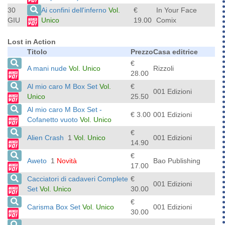
30
Ai confini dell'inferno
Vol.
€
In Your Face
GIU
Unico
19.00
Comix
Lost in Action
Titolo
Prezzo
Casa editrice
€
A mani nude
Vol. Unico
Rizzoli
28.00
Al mio caro M Box Set
Vol.
€
001 Edizioni
Unico
25.50
Al mio caro M Box Set -
€ 3.00
001 Edizioni
Cofanetto vuoto
Vol. Unico
€
Alien Crash
1
Vol. Unico
001 Edizioni
14.90
€
Aweto
1
Novità
Bao Publishing
17.00
Cacciatori di cadaveri Complete
€
001 Edizioni
Set
Vol. Unico
30.00
€
Carisma Box Set
Vol. Unico
001 Edizioni
30.00