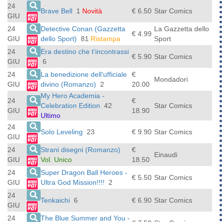
24
Brave Bell
1
Novità
€ 6.50
Star Comics
GIU
24
Detective Conan (Gazzetta
La Gazzetta dello
€ 4.99
GIU
dello Sport)
81
Ristampa
Sport
24
Era destino che t'incontrassi
€ 5.90
Star Comics
GIU
6
24
La benedizione dell'ufficiale
€
Mondadori
GIU
divino (Romanzo)
2
20.00
My Hero Academia -
24
€
Celebration Edition
42
Star Comics
GIU
18.90
Ultimo
24
Solo Leveling
23
€ 9.90
Star Comics
GIU
24
Strani disegni (Romanzo)
€
Einaudi
GIU
Vol. Unico
18.50
24
Super Dragon Ball Heroes -
€ 5.50
Star Comics
GIU
Ultra God Mission!!!!
2
24
Tenkaichi
6
€ 6.90
Star Comics
GIU
24
The Blue Summer and You -