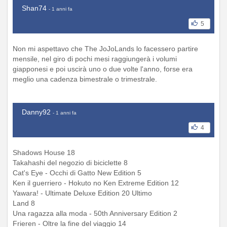
Shan74
- 1 anni fa
5
Non mi aspettavo che The JoJoLands lo facessero partire
mensile, nel giro di pochi mesi raggiungerà i volumi
giapponesi e poi uscirà uno o due volte l'anno, forse era
meglio una cadenza bimestrale o trimestrale.
Danny92
- 1 anni fa
4
Shadows House 18
Takahashi del negozio di biciclette 8
Cat's Eye - Occhi di Gatto New Edition 5
Ken il guerriero - Hokuto no Ken Extreme Edition 12
Yawara! - Ultimate Deluxe Edition 20 Ultimo
Land 8
Una ragazza alla moda - 50th Anniversary Edition 2
Frieren - Oltre la fine del viaggio 14