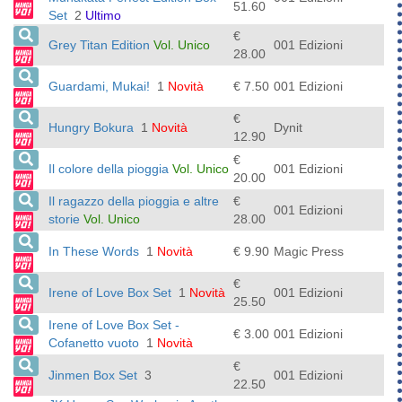
51.60
Set
2
Ultimo
€
Grey Titan Edition
Vol. Unico
001 Edizioni
28.00
Guardami, Mukai!
1
Novità
€ 7.50
001 Edizioni
€
Hungry Bokura
1
Novità
Dynit
12.90
€
Il colore della pioggia
Vol. Unico
001 Edizioni
20.00
Il ragazzo della pioggia e altre
€
001 Edizioni
storie
Vol. Unico
28.00
In These Words
1
Novità
€ 9.90
Magic Press
€
Irene of Love Box Set
1
Novità
001 Edizioni
25.50
Irene of Love Box Set -
€ 3.00
001 Edizioni
Cofanetto vuoto
1
Novità
€
Jinmen Box Set
3
001 Edizioni
22.50