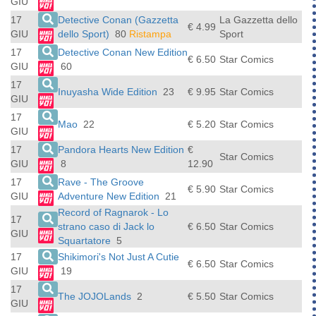
GIU
17
Detective Conan (Gazzetta
La Gazzetta dello
€ 4.99
GIU
dello Sport)
80
Ristampa
Sport
17
Detective Conan New Edition
€ 6.50
Star Comics
GIU
60
17
Inuyasha Wide Edition
23
€ 9.95
Star Comics
GIU
17
Mao
22
€ 5.20
Star Comics
GIU
17
Pandora Hearts New Edition
€
Star Comics
GIU
8
12.90
17
Rave - The Groove
€ 5.90
Star Comics
GIU
Adventure New Edition
21
Record of Ragnarok - Lo
17
strano caso di Jack lo
€ 6.50
Star Comics
GIU
Squartatore
5
17
Shikimori's Not Just A Cutie
€ 6.50
Star Comics
GIU
19
17
The JOJOLands
2
€ 5.50
Star Comics
GIU