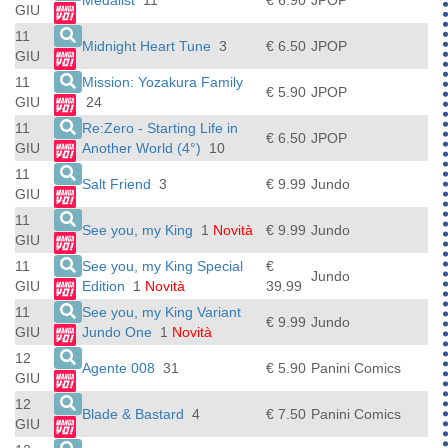
Medalist
11
€ 6.90
JPOP
GIU
11
Midnight Heart Tune
3
€ 6.50
JPOP
GIU
11
Mission: Yozakura Family
€ 5.90
JPOP
GIU
24
11
Re:Zero - Starting Life in
€ 6.50
JPOP
GIU
Another World (4°)
10
11
Salt Friend
3
€ 9.99
Jundo
GIU
11
See you, my King
1
Novità
€ 9.99
Jundo
GIU
11
See you, my King Special
€
Jundo
GIU
Edition
1
Novità
39.99
11
See you, my King Variant
€ 9.99
Jundo
GIU
Jundo One
1
Novità
12
Agente 008
31
€ 5.90
Panini Comics
GIU
12
Blade & Bastard
4
€ 7.50
Panini Comics
GIU