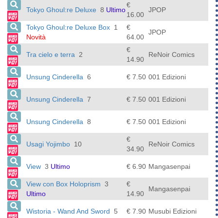
€
Tokyo Ghoul:re Deluxe
8
Ultimo
JPOP
16.00
Tokyo Ghoul:re Deluxe Box
1
€
JPOP
Novità
64.00
€
Tra cielo e terra
2
ReNoir Comics
14.90
Unsung Cinderella
6
€ 7.50
001 Edizioni
Unsung Cinderella
7
€ 7.50
001 Edizioni
Unsung Cinderella
8
€ 7.50
001 Edizioni
€
Usagi Yojimbo
10
ReNoir Comics
34.90
View
3
Ultimo
€ 6.90
Mangasenpai
View con Box Holoprism
3
€
Mangasenpai
Ultimo
14.90
Wistoria - Wand And Sword
5
€ 7.90
Musubi Edizioni