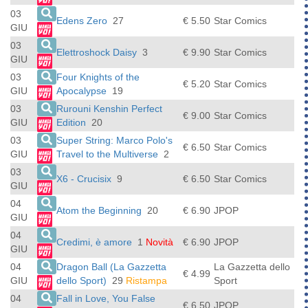
03
Edens Zero
27
€ 5.50
Star Comics
GIU
03
Elettroshock Daisy
3
€ 9.90
Star Comics
GIU
03
Four Knights of the
€ 5.20
Star Comics
GIU
Apocalypse
19
03
Rurouni Kenshin Perfect
€ 9.00
Star Comics
GIU
Edition
20
03
Super String: Marco Polo's
€ 6.50
Star Comics
GIU
Travel to the Multiverse
2
03
X6 - Crucisix
9
€ 6.50
Star Comics
GIU
04
Atom the Beginning
20
€ 6.90
JPOP
GIU
04
Credimi, è amore
1
Novità
€ 6.90
JPOP
GIU
04
Dragon Ball (La Gazzetta
La Gazzetta dello
€ 4.99
GIU
dello Sport)
29
Ristampa
Sport
04
Fall in Love, You False
€ 6.50
JPOP