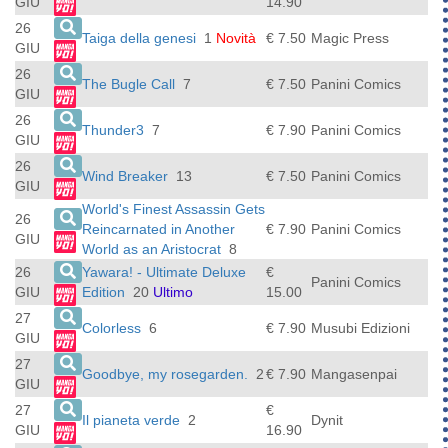
GIU
14.90
26
Taiga della genesi
1
Novità
€ 7.50
Magic Press
GIU
26
The Bugle Call
7
€ 7.50
Panini Comics
GIU
26
Thunder3
7
€ 7.90
Panini Comics
GIU
26
Wind Breaker
13
€ 7.50
Panini Comics
GIU
World's Finest Assassin Gets
26
Reincarnated in Another
€ 7.90
Panini Comics
GIU
World as an Aristocrat
8
26
Yawara! - Ultimate Deluxe
€
Panini Comics
GIU
Edition
20
Ultimo
15.00
27
Colorless
6
€ 7.90
Musubi Edizioni
GIU
27
Goodbye, my rosegarden.
2
€ 7.90
Mangasenpai
GIU
27
€
Il pianeta verde
2
Dynit
GIU
16.90