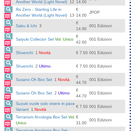
Another World (Light Novel)
12
14.00
Re:Zero - Starting Life in
€
JPOP
Another World (Light Novel)
13
14.00
€
Sabu & Ichi
3
001 Edizioni
14.90
€
Saiyuki Collector Set
Vol. Unico
001 Edizioni
42.00
Shuenchi
1
Novità
€ 7.50
001 Edizioni
Shuenchi
2
Ultimo
€ 7.50
001 Edizioni
€
Susano Oh Box Set
1
Novità
001 Edizioni
44.70
€
Susano Oh Box Set
2
Ultimo
001 Edizioni
44.70
Suzuki vuole solo vivere in pace
€ 7.50
001 Edizioni
Variant
1
Novità
Terrarium Arcologia Box Set
Vol.
€
001 Edizioni
Unico
31.00
Terrarium Arcologia Box Set -