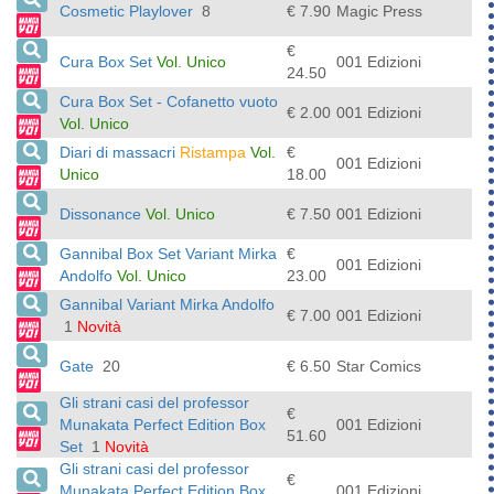
Cosmetic Playlover
8
€ 7.90
Magic Press
€
Cura Box Set
Vol. Unico
001 Edizioni
24.50
Cura Box Set - Cofanetto vuoto
€ 2.00
001 Edizioni
Vol. Unico
Diari di massacri
Ristampa
Vol.
€
001 Edizioni
Unico
18.00
Dissonance
Vol. Unico
€ 7.50
001 Edizioni
Gannibal Box Set Variant Mirka
€
001 Edizioni
Andolfo
Vol. Unico
23.00
Gannibal Variant Mirka Andolfo
€ 7.00
001 Edizioni
1
Novità
Gate
20
€ 6.50
Star Comics
Gli strani casi del professor
€
Munakata Perfect Edition Box
001 Edizioni
51.60
Set
1
Novità
Gli strani casi del professor
€
Munakata Perfect Edition Box
001 Edizioni