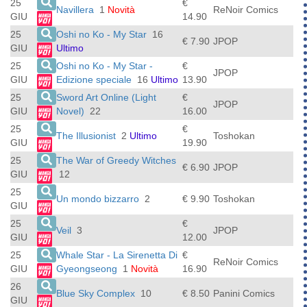
25
€
Navillera
1
Novità
ReNoir Comics
GIU
14.90
25
Oshi no Ko - My Star
16
€ 7.90
JPOP
GIU
Ultimo
25
Oshi no Ko - My Star -
€
JPOP
GIU
Edizione speciale
16
Ultimo
13.90
25
Sword Art Online (Light
€
JPOP
GIU
Novel)
22
16.00
25
€
The Illusionist
2
Ultimo
Toshokan
GIU
19.90
25
The War of Greedy Witches
€ 6.90
JPOP
GIU
12
25
Un mondo bizzarro
2
€ 9.90
Toshokan
GIU
25
€
Veil
3
JPOP
GIU
12.00
25
Whale Star - La Sirenetta Di
€
ReNoir Comics
GIU
Gyeongseong
1
Novità
16.90
26
Blue Sky Complex
10
€ 8.50
Panini Comics
GIU