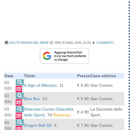
USCITE MANGA DEL MESE
VEN 30 MAG 2025, 12:00
COMMENTI
Data
Titolo
Prezzo
Casa editrice
03
A Sign of Affection
11
€ 5.90
Star Comics
GIU
03
Blue Box
13
€ 5.90
Star Comics
GIU
03
Detective Conan (Gazzetta
La Gazzetta dello
€ 4.99
GIU
dello Sport)
78
Ristampa
Sport
03
Dragon Ball SD
5
€ 7.90
Star Comics
GIU