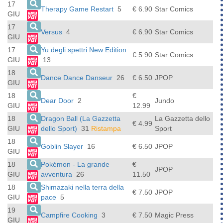
17
Therapy Game Restart
5
€ 6.90
Star Comics
GIU
17
Versus
4
€ 6.90
Star Comics
GIU
17
Yu degli spettri New Edition
€ 5.90
Star Comics
GIU
13
18
Dance Dance Danseur
26
€ 6.50
JPOP
GIU
18
€
Dear Door
2
Jundo
GIU
12.99
18
Dragon Ball (La Gazzetta
La Gazzetta dello
€ 4.99
GIU
dello Sport)
31
Ristampa
Sport
18
Goblin Slayer
16
€ 6.50
JPOP
GIU
18
Pokémon - La grande
€
JPOP
GIU
avventura
26
11.50
18
Shimazaki nella terra della
€ 7.50
JPOP
GIU
pace
5
19
Campfire Cooking
3
€ 7.50
Magic Press
GIU