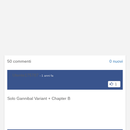
50 commenti
0 nuovi
Utente175787
- 1 anni fa
1
Solo Gannibal Variant + Chapter B