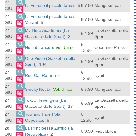
27
La volpe e il piccolo tanuki
5
€ 7.50
Mangasenpai
GIU
27
La volpe e il piccolo tanuki
€ 7.50
Mangasenpai
GIU
Variant
5
27
My Hero Academia (La
La Gazzetta dello
€ 4.99
GIU
Gazzetta dello Sport)
2
Sport
27
€
Notti di rancore
Vol. Unico
Coconino Press
GIU
13.90
27
One Piece (Gazzetta dello
La Gazzetta dello
€ 4.99
GIU
Sport)
104
Sport
27
€
Red Cat Ramen
6
Dynit
GIU
12.90
27
Smoky Nectar
Vol. Unico
€ 7.90
Mangasenpai
GIU
27
Tokyo Revengers (La
La Gazzetta dello
€ 5.99
GIU
Gazzetta dello Sport)
17
Sport
27
You and I are Polar
€
Dynit
GIU
Opposites
6
12.90
28
La Principessa Zaffiro (la
€ 9.90
Repubblica
GIU
Repubblica)
2