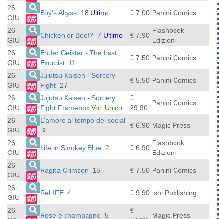
26
Boy's Abyss
18
Ultimo
€ 7.00
Panini Comics
GIU
26
Flashbook
Chicken or Beef?
7
Ultimo
€ 7.90
GIU
Edizioni
26
Ender Geister - The Last
€ 7.50
Panini Comics
GIU
Exorcist
11
26
Jujutsu Kaisen - Sorcery
€ 5.50
Panini Comics
GIU
Fight
27
26
Jujutsu Kaisen - Sorcery
€
Panini Comics
GIU
Fight Framebox
Vol. Unico
29.90
26
L'amore al tempo dei social
€ 6.90
Magic Press
GIU
9
26
Flashbook
Life in Smokey Blue
2
€ 6.90
GIU
Edizioni
26
Ragna Crimson
15
€ 7.50
Panini Comics
GIU
26
ReLIFE
4
€ 9.90
Ishi Publishing
GIU
26
€
Rose e champagne
5
Magic Press