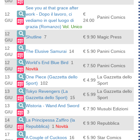
GIU
See you at that grace after
12
work - Dopo il lavoro, ci
€
Panini Comics
GIU
vediamo in quel luogo di
24.00
grazia (Romanzo)
Vol. Unico
12
Shutline
7
€ 9.90
Magic Press
GIU
12
The Elusive Samurai
14
€ 5.90
Panini Comics
GIU
12
World's End Blue Bird
1
€ 7.50
Panini Comics
GIU
Novità
13
One Piece (Gazzetta dello
La Gazzetta dello
€ 4.99
GIU
Sport)
102
Sport
13
Tokyo Revengers (La
La Gazzetta dello
€ 5.99
GIU
Gazzetta dello Sport)
15
Sport
13
Wistoria - Wand And Sword
€ 7.90
Musubi Edizioni
GIU
3
14
La Principessa Zaffiro (la
€ 9.90
Repubblica
GIU
Repubblica)
1
Novità
17
A Couple of Cuckoos
16
€ 5.90
Star Comics