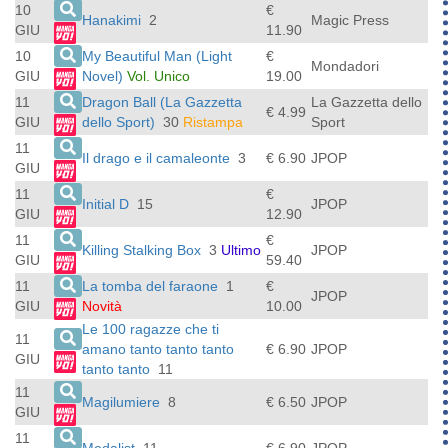
10
€
Hanakimi
2
Magic Press
GIU
11.90
10
My Beautiful Man (Light
€
Mondadori
GIU
Novel)
Vol. Unico
19.00
11
Dragon Ball (La Gazzetta
La Gazzetta dello
€ 4.99
GIU
dello Sport)
30
Ristampa
Sport
11
Il drago e il camaleonte
3
€ 6.90
JPOP
GIU
11
€
Initial D
15
JPOP
GIU
12.90
11
€
Killing Stalking Box
3
Ultimo
JPOP
GIU
59.40
11
La tomba del faraone
1
€
JPOP
GIU
Novità
10.00
Le 100 ragazze che ti
11
amano tanto tanto tanto
€ 6.90
JPOP
GIU
tanto tanto
11
11
Magilumiere
8
€ 6.50
JPOP
GIU
11