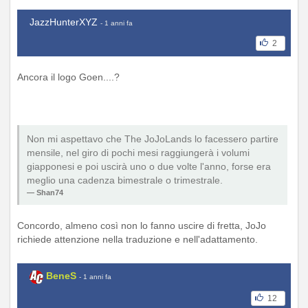
JazzHunterXYZ
- 1 anni fa
2
Ancora il logo Goen....?
Non mi aspettavo che The JoJoLands lo facessero partire
mensile, nel giro di pochi mesi raggiungerà i volumi
giapponesi e poi uscirà uno o due volte l'anno, forse era
meglio una cadenza bimestrale o trimestrale.
Shan74
Concordo, almeno così non lo fanno uscire di fretta, JoJo
richiede attenzione nella traduzione e nell'adattamento.
BeneS
- 1 anni fa
12