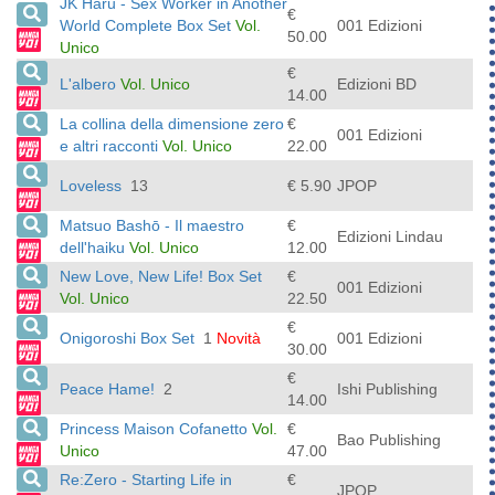
JK Haru - Sex Worker in Another
€
World Complete Box Set
Vol.
001 Edizioni
50.00
Unico
€
L'albero
Vol. Unico
Edizioni BD
14.00
La collina della dimensione zero
€
001 Edizioni
e altri racconti
Vol. Unico
22.00
Loveless
13
€ 5.90
JPOP
Matsuo Bashō - Il maestro
€
Edizioni Lindau
dell'haiku
Vol. Unico
12.00
New Love, New Life! Box Set
€
001 Edizioni
Vol. Unico
22.50
€
Onigoroshi Box Set
1
Novità
001 Edizioni
30.00
€
Peace Hame!
2
Ishi Publishing
14.00
Princess Maison Cofanetto
Vol.
€
Bao Publishing
Unico
47.00
Re:Zero - Starting Life in
€
JPOP