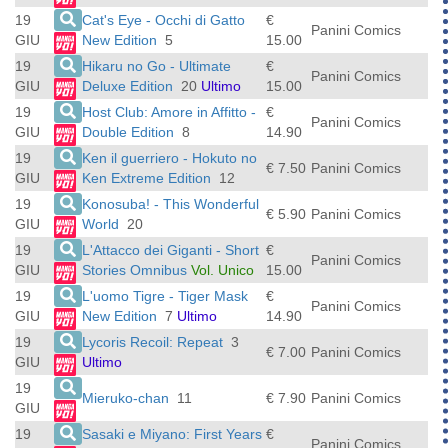
19
Cat's Eye - Occhi di Gatto
€
Panini Comics
GIU
New Edition
5
15.00
19
Hikaru no Go - Ultimate
€
Panini Comics
GIU
Deluxe Edition
20
Ultimo
15.00
19
Host Club: Amore in Affitto -
€
Panini Comics
GIU
Double Edition
8
14.90
19
Ken il guerriero - Hokuto no
€ 7.50
Panini Comics
GIU
Ken Extreme Edition
12
19
Konosuba! - This Wonderful
€ 5.90
Panini Comics
GIU
World
20
19
L'Attacco dei Giganti - Short
€
Panini Comics
GIU
Stories Omnibus
Vol. Unico
15.00
19
L'uomo Tigre - Tiger Mask
€
Panini Comics
GIU
New Edition
7
Ultimo
14.90
19
Lycoris Recoil: Repeat
3
€ 7.00
Panini Comics
GIU
Ultimo
19
Mieruko-chan
11
€ 7.90
Panini Comics
GIU
19
Sasaki e Miyano: First Years
€
Panini Comics