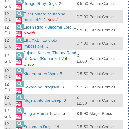
12
Bungo Stray Dogs
26
€ 5.50
Panini Comics
GIU
12
È per amore se non so
€ 7.00
Panini Comics
GIU
resisterti?
1
Novità
12
Elden Ring - Become Lord
1
€ 9.90
Panini Comics
GIU
Novità
12
Elfa XXL - La dieta
€ 7.00
Panini Comics
GIU
impossibile
3
Jujutsu Kaisen: Thorny Road
12
€
at Dawn (Romanzo)
Vol.
Panini Comics
GIU
13.00
Unico
12
Kindergarten Wars
5
€ 5.50
Panini Comics
GIU
12
Kokoro no Program
3
€ 7.50
Panini Comics
GIU
12
€
Mujina into the Deep
3
Panini Comics
GIU
12.90
12
Ring x Mama
5
Ultimo
€ 8.90
Magic Press
GIU
12
Sakamoto Days
19
€ 5.50
Panini Comics