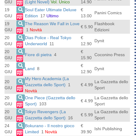
GIU
(Light Novel)
Vol. Unico
14.90
19
Soul Eater Ultimate Deluxe
€
Panini Comics
GIU
Edition
17
Ultimo
13.00
19
The Reason We Fall in Love
Flashbook
€ 5.90
GIU
1
Novità
Edizioni
20
Dias Police - Real Tokyo
€
Dynit
GIU
Underworld
11
12.90
20
€
Fiore di pietra
4
Coconino Press
GIU
15.90
20
€
Land
8
Dynit
GIU
12.90
My Hero Academia (La
20
La Gazzetta dello
Gazzetta dello Sport)
1
€ 4.99
GIU
Sport
Novità
20
One Piece (Gazzetta dello
La Gazzetta dello
€ 4.99
GIU
Sport)
103
Sport
20
Tokyo Revengers (La
La Gazzetta dello
€ 5.99
GIU
Gazzetta dello Sport)
16
Sport
24
Bokurano - Il nostro gioco
€
Ishi Publishing
GIU
Limited
1
Novità
39.90