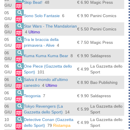
Skip Beat!
48
€ 6.90
Magic Press
GIU
05
Sono Solo Fantasie
6
€ 9.90
Panini Comics
GIU
05
Star Wars - The Mandalorian
€ 5.50
Panini Comics
GIU
4
Ultimo
05
Tra le braccia della
€ 7.50
Magic Press
GIU
primavera - Alive
4
06
Kuma Kuma Kuma Bear
8
€ 9.90
Saldapress
GIU
06
One Piece (Gazzetta dello
La Gazzetta dello
€ 4.99
GIU
Sport)
101
Sport
06
Salva il mondo all'ultimo
€ 8.90
Bao Publishing
GIU
canestro
4
Ultimo
06
Teogonia
7
€ 9.90
Saldapress
GIU
06
Tokyo Revengers (La
La Gazzetta dello
€ 5.99
GIU
Gazzetta dello Sport)
14
Sport
10
Detective Conan (Gazzetta
La Gazzetta dello
€ 4.99
GIU
dello Sport)
79
Ristampa
Sport