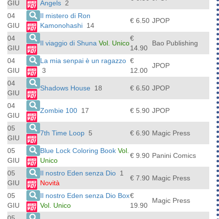
GIU
Angels
2
04
Il mistero di Ron
€ 6.50
JPOP
GIU
Kamonohashi
14
04
€
Il viaggio di Shuna
Vol. Unico
Bao Publishing
GIU
14.90
04
La mia senpai è un ragazzo
€
JPOP
GIU
3
12.00
04
Shadows House
18
€ 6.50
JPOP
GIU
04
Zombie 100
17
€ 5.90
JPOP
GIU
05
7th Time Loop
5
€ 6.90
Magic Press
GIU
05
Blue Lock Coloring Book
Vol.
€ 9.90
Panini Comics
GIU
Unico
05
Il nostro Eden senza Dio
1
€ 7.90
Magic Press
GIU
Novità
05
Il nostro Eden senza Dio Box
€
Magic Press
GIU
Vol. Unico
19.90
05