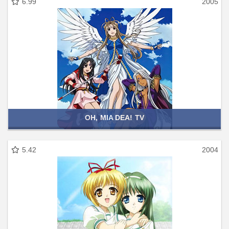
6.99
2005
OH, MIA DEA! TV
5.42
2004