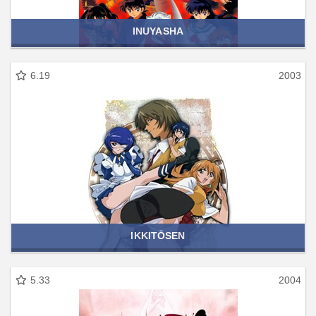
INUYASHA
6.19
2003
IKKITŌSEN
5.33
2004