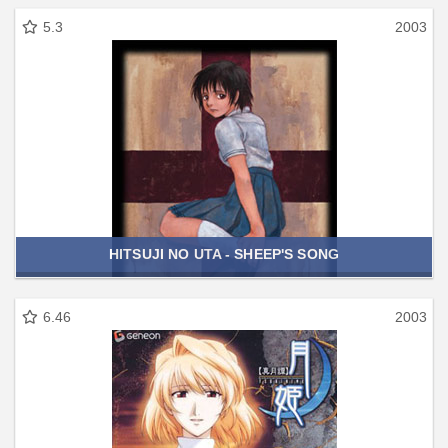
5.3
2003
HITSUJI NO UTA - SHEEP'S SONG
6.46
2003