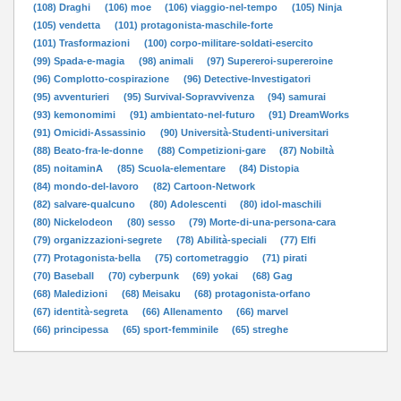
(108) Draghi
(106) moe
(106) viaggio-nel-tempo
(105) Ninja
(105) vendetta
(101) protagonista-maschile-forte
(101) Trasformazioni
(100) corpo-militare-soldati-esercito
(99) Spada-e-magia
(98) animali
(97) Supereroi-supereroine
(96) Complotto-cospirazione
(96) Detective-Investigatori
(95) avventurieri
(95) Survival-Sopravvivenza
(94) samurai
(93) kemonomimi
(91) ambientato-nel-futuro
(91) DreamWorks
(91) Omicidi-Assassinio
(90) Università-Studenti-universitari
(88) Beato-fra-le-donne
(88) Competizioni-gare
(87) Nobiltà
(85) noitaminA
(85) Scuola-elementare
(84) Distopia
(84) mondo-del-lavoro
(82) Cartoon-Network
(82) salvare-qualcuno
(80) Adolescenti
(80) idol-maschili
(80) Nickelodeon
(80) sesso
(79) Morte-di-una-persona-cara
(79) organizzazioni-segrete
(78) Abilità-speciali
(77) Elfi
(77) Protagonista-bella
(75) cortometraggio
(71) pirati
(70) Baseball
(70) cyberpunk
(69) yokai
(68) Gag
(68) Maledizioni
(68) Meisaku
(68) protagonista-orfano
(67) identità-segreta
(66) Allenamento
(66) marvel
(66) principessa
(65) sport-femminile
(65) streghe