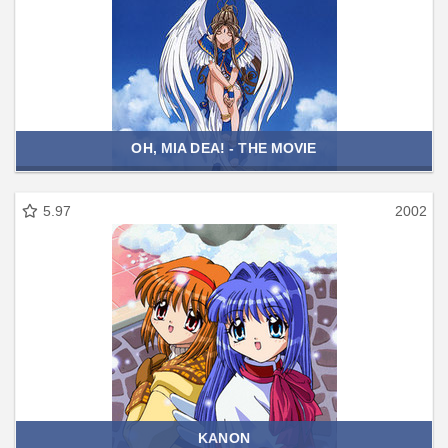
OH, MIA DEA! - THE MOVIE
5.97
2002
KANON