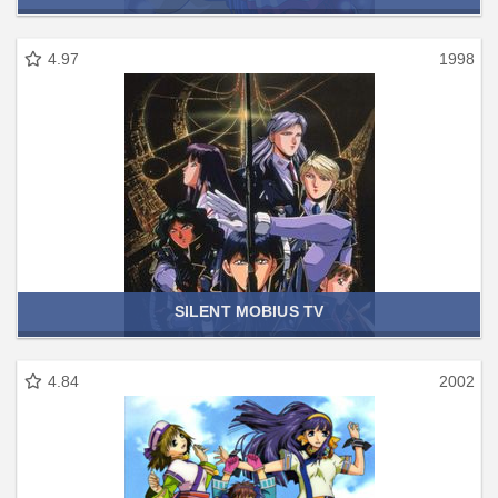
4.97
1998
SILENT MOBIUS TV
4.84
2002