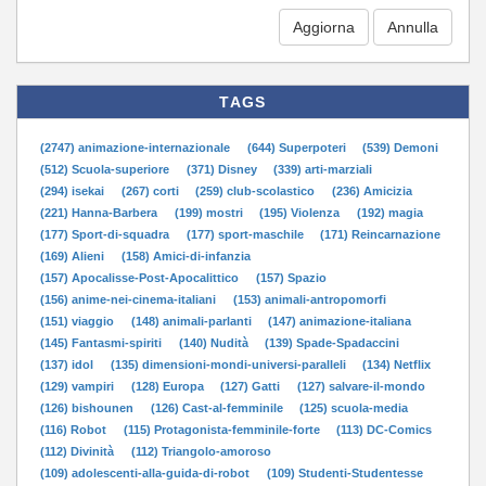
Aggiorna
TAGS
(2747) animazione-internazionale
(644) Superpoteri
(539) Demoni
(512) Scuola-superiore
(371) Disney
(339) arti-marziali
(294) isekai
(267) corti
(259) club-scolastico
(236) Amicizia
(221) Hanna-Barbera
(199) mostri
(195) Violenza
(192) magia
(177) Sport-di-squadra
(177) sport-maschile
(171) Reincarnazione
(169) Alieni
(158) Amici-di-infanzia
(157) Apocalisse-Post-Apocalittico
(157) Spazio
(156) anime-nei-cinema-italiani
(153) animali-antropomorfi
(151) viaggio
(148) animali-parlanti
(147) animazione-italiana
(145) Fantasmi-spiriti
(140) Nudità
(139) Spade-Spadaccini
(137) idol
(135) dimensioni-mondi-universi-paralleli
(134) Netflix
(129) vampiri
(128) Europa
(127) Gatti
(127) salvare-il-mondo
(126) bishounen
(126) Cast-al-femminile
(125) scuola-media
(116) Robot
(115) Protagonista-femminile-forte
(113) DC-Comics
(112) Divinità
(112) Triangolo-amoroso
(109) adolescenti-alla-guida-di-robot
(109) Studenti-Studentesse