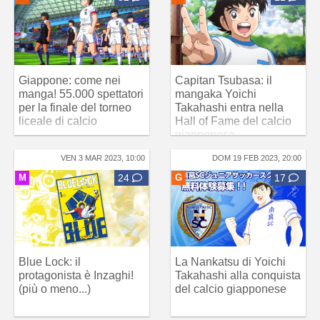
Giappone: come nei
Capitan Tsubasa: il
manga! 55.000 spettatori
mangaka Yoichi
per la finale del torneo
Takahashi entra nella
liceale di calcio
Hall of Fame del calcio
giapponese
VEN 3 MAR 2023, 10:00
DOM 19 FEB 2023, 20:00
M
24
G
17
Blue Lock: il
La Nankatsu di Yoichi
protagonista è Inzaghi!
Takahashi alla conquista
(più o meno...)
del calcio giapponese