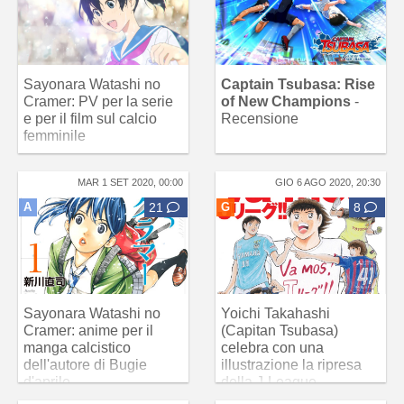
Sayonara Watashi no
Captain Tsubasa: Rise
Cramer: PV per la serie
of New Champions
-
e per il film sul calcio
Recensione
femminile
MAR 1 SET 2020, 00:00
GIO 6 AGO 2020, 20:30
A
21
G
8
Sayonara Watashi no
Yoichi Takahashi
Cramer: anime per il
(Capitan Tsubasa)
manga calcistico
celebra con una
dell'autore di Bugie
illustrazione la ripresa
d'aprile
della J-League