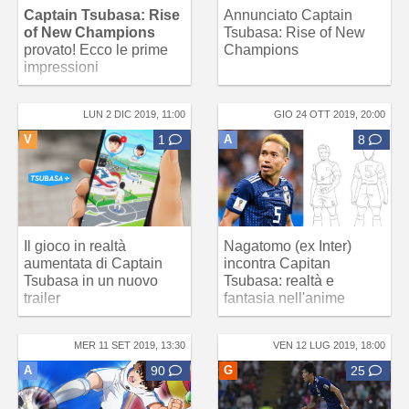
Captain Tsubasa: Rise
Annunciato Captain
of New Champions
Tsubasa: Rise of New
provato! Ecco le prime
Champions
impressioni
LUN 2 DIC 2019, 11:00
GIO 24 OTT 2019, 20:00
V
1
A
8
Il gioco in realtà
Nagatomo (ex Inter)
aumentata di Captain
incontra Capitan
Tsubasa in un nuovo
Tsubasa: realtà e
trailer
fantasia nell'anime
MER 11 SET 2019, 13:30
VEN 12 LUG 2019, 18:00
A
90
G
25