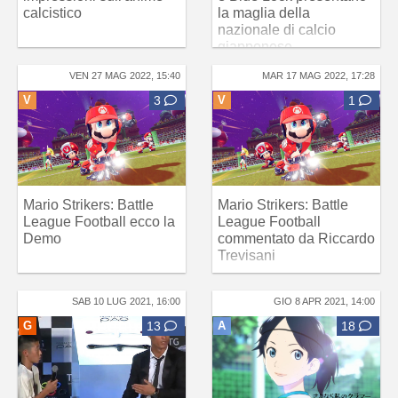
calcistico
la maglia della
nazionale di calcio
giapponese
VEN 27 MAG 2022, 15:40
MAR 17 MAG 2022, 17:28
V
3
V
1
Mario Strikers: Battle
Mario Strikers: Battle
League Football ecco la
League Football
Demo
commentato da Riccardo
Trevisani
SAB 10 LUG 2021, 16:00
GIO 8 APR 2021, 14:00
G
13
A
18