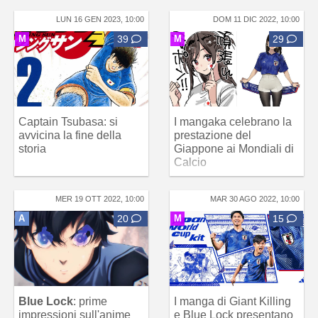
LUN 16 GEN 2023, 10:00
DOM 11 DIC 2022, 10:00
M
39
M
29
Captain Tsubasa: si
I mangaka celebrano la
avvicina la fine della
prestazione del
storia
Giappone ai Mondiali di
Calcio
MER 19 OTT 2022, 10:00
MAR 30 AGO 2022, 10:00
A
20
M
15
Blue Lock
: prime
I manga di Giant Killing
impressioni sull'anime
e Blue Lock presentano