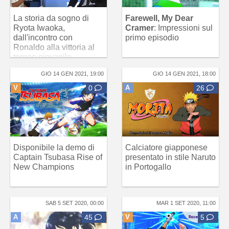
La storia da sogno di
Farewell, My Dear
Ryota Iwaoka,
Cramer
: Impressioni sul
dall'incontro con
primo episodio
Ronaldo alla vittoria al
torneo giovanile
GIO 14 GEN 2021, 19:00
GIO 14 GEN 2021, 18:00
V
0
A
26
Disponibile la demo di
Calciatore giapponese
Captain Tsubasa Rise of
presentato in stile Naruto
New Champions
in Portogallo
SAB 5 SET 2020, 00:00
MAR 1 SET 2020, 11:00
A
45
V
5