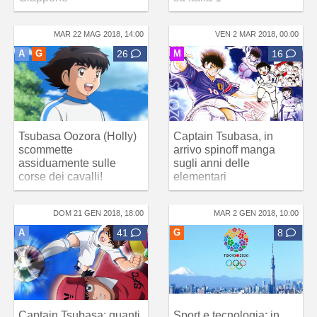
MAR 22 MAG 2018, 14:00
VEN 2 MAR 2018, 00:00
A
G
26
M
16
Tsubasa Oozora (Holly)
Captain Tsubasa, in
scommette
arrivo spinoff manga
assiduamente sulle
sugli anni delle
corse dei cavalli!
elementari
DOM 21 GEN 2018, 18:00
MAR 2 GEN 2018, 10:00
A
41
G
8
Captain Tsubasa: quanti
Sport e tecnologia: in