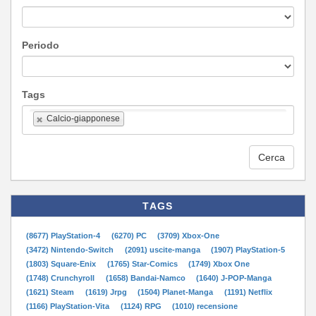
Periodo
Tags
Calcio-giapponese
Cerca
TAGS
(8677) PlayStation-4
(6270) PC
(3709) Xbox-One
(3472) Nintendo-Switch
(2091) uscite-manga
(1907) PlayStation-5
(1803) Square-Enix
(1765) Star-Comics
(1749) Xbox One
(1748) Crunchyroll
(1658) Bandai-Namco
(1640) J-POP-Manga
(1621) Steam
(1619) Jrpg
(1504) Planet-Manga
(1191) Netflix
(1166) PlayStation-Vita
(1124) RPG
(1010) recensione