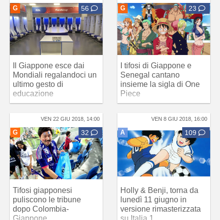
G
56
G
23
Il Giappone esce dai
I tifosi di Giappone e
Mondiali regalandoci un
Senegal cantano
ultimo gesto di
insieme la sigla di One
educazione
Piece
VEN 22 GIU 2018, 14:00
VEN 8 GIU 2018, 16:00
G
32
A
109
Tifosi giapponesi
Holly & Benji, torna da
puliscono le tribune
lunedì 11 giugno in
dopo Colombia-
versione rimasterizzata
Giappone
su Italia 1