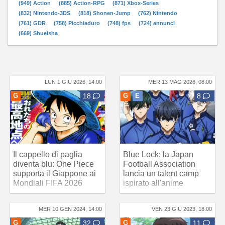
(949) Action
(885) Action-RPG
(871) Xbox-Series
(832) Nintendo-3DS
(818) Shonen-Jump
(762) Nintendo
(761) GDR
(758) Picchiaduro
(748) fps
(724) annunci
(669) Shueisha
LUN 1 GIU 2026, 14:00
MER 13 MAG 2026, 08:00
G
18
G
E
8
Il cappello di paglia
Blue Lock: la Japan
diventa blu: One Piece
Football Association
supporta il Giappone ai
lancia un talent camp
Mondiali FIFA 2026
ispirato all'anime
MER 10 GEN 2024, 14:00
VEN 23 GIU 2023, 18:00
G
32
G
11