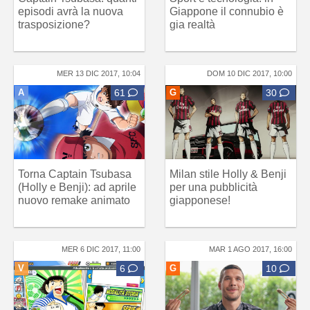
episodi avrà la nuova
Giappone il connubio è
trasposizione?
gia realtà
MER 13 DIC 2017, 10:04
DOM 10 DIC 2017, 10:00
A
61
G
30
Torna Captain Tsubasa
Milan stile Holly & Benji
(Holly e Benji): ad aprile
per una pubblicità
nuovo remake animato
giapponese!
MER 6 DIC 2017, 11:00
MAR 1 AGO 2017, 16:00
V
6
G
10