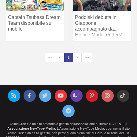
Captain Tsubasa Dream
Podolski debutta in
Team disponibile su
Giappone
mobile
accompagnato da...
Holly e Mark Lenders!
<<
<
1
>
>>
AnimeClick.it è un sito amatoriale gestito dall'associazione culturale NO PROFIT
Associazione NewType Media
. L'Associazione NewType Media, così come il sito
AnimeClick.it da essa gestito, non perseguono alcun fine di lucro, e ai sensi del L.n.