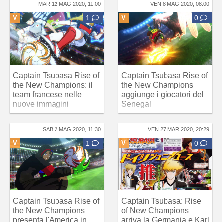
MAR 12 MAG 2020, 11:00
VEN 8 MAG 2020, 08:00
V
1
V
0
Captain Tsubasa Rise of
Captain Tsubasa Rise of
the New Champions: il
the New Champions
team francese nelle
aggiunge i giocatori del
nuove immagini
Senegal
SAB 2 MAG 2020, 11:30
VEN 27 MAR 2020, 20:29
V
1
V
0
Captain Tsubasa Rise of
Captain Tsubasa: Rise
the New Champions
of New Champions
presenta l'America in
arriva la Germania e Karl