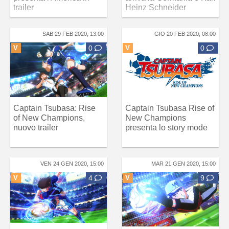
trailer
Heinz Schneider
SAB 29 FEB 2020, 13:00
GIO 20 FEB 2020, 08:00
V
0
V
0
Captain Tsubasa: Rise
Captain Tsubasa Rise of
of New Champions,
New Champions
nuovo trailer
presenta lo story mode
VEN 24 GEN 2020, 15:00
MAR 21 GEN 2020, 15:00
V
4
V
9