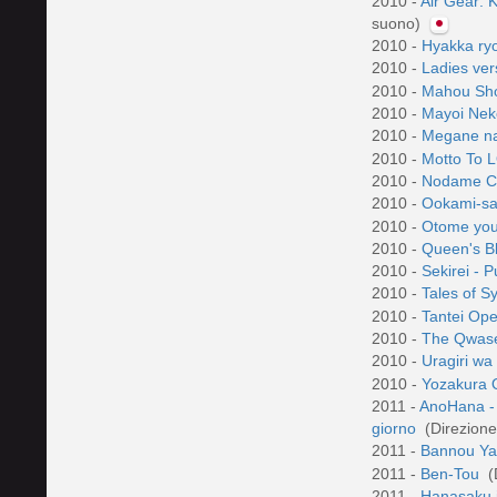
2010 -
Air Gear: 
suono)
2010 -
Hyakka ry
2010 -
Ladies ver
2010 -
Mahou Sho
2010 -
Mayoi Nek
2010 -
Megane n
2010 -
Motto To 
2010 -
Nodame Ca
2010 -
Ookami-sa
2010 -
Otome you
2010 -
Queen's Bl
2010 -
Sekirei -
2010 -
Tales of S
2010 -
Tantei Op
2010 -
The Qwase
2010 -
Uragiri wa
2010 -
Yozakura 
2011 -
AnoHana - 
giorno
(Direzion
2011 -
Bannou Ya
2011 -
Ben-Tou
(
2011 -
Hanasaku 