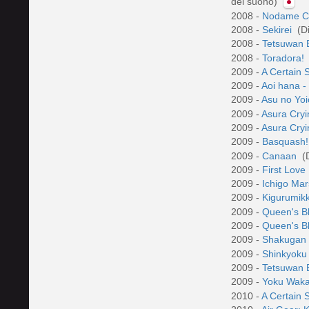
del suono)
2008 -
Nodame Ca
2008 -
Sekirei
(D
2008 -
Tetsuwan 
2008 -
Toradora!
2009 -
A Certain S
2009 -
Aoi hana -
2009 -
Asu no Yoi
2009 -
Asura Cryi
2009 -
Asura Cryi
2009 -
Basquash
2009 -
Canaan
(
2009 -
First Love
2009 -
Ichigo Ma
2009 -
Kigurumik
2009 -
Queen's B
2009 -
Queen's B
2009 -
Shakugan
2009 -
Shinkyoku
2009 -
Tetsuwan 
2009 -
Yoku Wak
2010 -
A Certain 