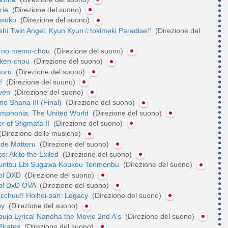
ria
(Direzione del suono)
usuko
(Direzione del suono)
shi Twin Angel: Kyun Kyun☆tokimeki Paradise!!
(Direzione del
 no memo-chou
(Direzione del suono)
iken-chou
(Direzione del suono)
aoru
(Direzione del suono)
u!
(Direzione del suono)
even
(Direzione del suono)
o Shana III (Final)
(Direzione del suono)
ymphonia: The United World
(Direzione del suono)
 of Stigmata II
(Direzione del suono)
(Direzione delle musiche)
 de Matteru
(Direzione del suono)
: Akito the Exiled
(Direzione del suono)
ouritsu Ebi Sugawa Koukou Tenmonbu
(Direzione del suono)
ool DXD
(Direzione del suono)
ol DxD OVA
(Direzione del suono)
acchuu!! Hoihoi-san: Legacy
(Direzione del suono)
by
(Direzione del suono)
ujo Lyrical Nanoha the Movie 2nd A's
(Direzione del suono)
Pirates
(Direzione del suono)