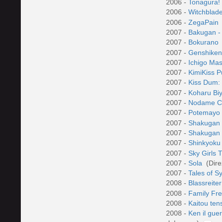
2006 -
Tonagura
2006 -
Witchblad
2006 -
ZegaPain
2007 -
Bakugan - 
2007 -
Bokurano
2007 -
Genshike
2007 -
Ichigo Ma
2007 -
KimiKiss 
2007 -
Kiss Dum:
2007 -
Koharu Bi
2007 -
Nodame C
2007 -
Potemay
2007 -
Shakugan 
2007 -
Shakugan
2007 -
Shinkyoku
2007 -
Sky Girls
2007 -
Sola
(Dire
2007 -
Tales of 
2008 -
Blassreite
2008 -
Family Fr
2008 -
Kaitou ten
2008 -
Ken il gue