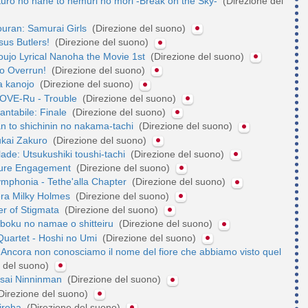
Kuro no hane to nemuri no mori -Break on the Sky-
(Direzione del
ouran: Samurai Girls
(Direzione del suono)
sus Butlers!
(Direzione del suono)
ujo Lyrical Nanoha the Movie 1st
(Direzione del suono)
o Overrun!
(Direzione del suono)
a kanojo
(Direzione del suono)
LOVE-Ru - Trouble
(Direzione del suono)
ntabile: Finale
(Direzione del suono)
n to shichinin no nakama-tachi
(Direzione del suono)
kai Zakuro
(Direzione del suono)
ade: Utsukushiki toushi-tachi
(Direzione del suono)
 Pure Engagement
(Direzione del suono)
ymphonia - Tethe'alla Chapter
(Direzione del suono)
era Milky Holmes
(Direzione del suono)
r of Stigmata
(Direzione del suono)
 boku no namae o shitteiru
(Direzione del suono)
Quartet - Hoshi no Umi
(Direzione del suono)
Ancora non conosciamo il nome del fiore che abbiamo visto quel
e del suono)
sai Ninninman
(Direzione del suono)
Direzione del suono)
iroha
(Direzione del suono)