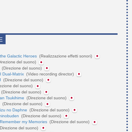
E
 the Galactic Heroes
(Realizzazione effetti sonori)
irezione del suono)
t
(Direzione del suono)
II Dual-Matrix
(Video recording director)
J
(Direzione del suono)
ezione del suono)
r
(Direzione del suono)
tan Tsukihime
(Direzione del suono)
n
(Direzione del suono)
 Mizu no Daphne
(Direzione del suono)
Shinobuden
(Direzione del suono)
- Remember my Memories
(Direzione del suono)
Direzione del suono)