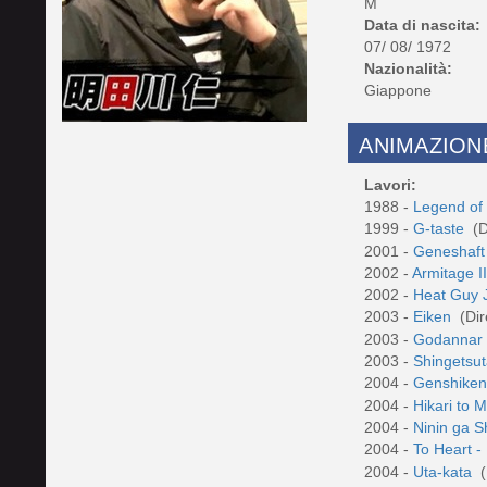
M
Data di nascita:
07/ 08/ 1972
Nazionalità:
Giappone
ANIMAZION
Lavori:
1988 -
Legend of
1999 -
G-taste
(D
2001 -
Geneshaf
2002 -
Armitage I
2002 -
Heat Guy 
2003 -
Eiken
(Dir
2003 -
Godanna
2003 -
Shingetsu
2004 -
Genshike
2004 -
Hikari to
2004 -
Ninin ga 
2004 -
To Heart 
2004 -
Uta-kata
(