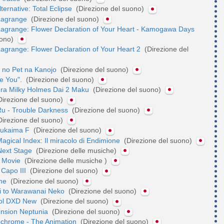
ternative: Total Eclipse
(Direzione del suono)
Lagrange
(Direzione del suono)
Lagrange: Flower Declaration of Your Heart - Kamogawa Days
suono)
agrange: Flower Declaration of Your Heart 2
(Direzione del
 no Pet na Kanojo
(Direzione del suono)
ve You".
(Direzione del suono)
era Milky Holmes Dai 2 Maku
(Direzione del suono)
Direzione del suono)
u - Trouble Darkness
(Direzione del suono)
Direzione del suono)
sukaima F
(Direzione del suono)
Magical Index: Il miracolo di Endimione
(Direzione del suono)
ext Stage
(Direzione delle musiche)
 Movie
(Direzione delle musiche )
a Capo III
(Direzione del suono)
ime
(Direzione del suono)
ji to Warawanai Neko
(Direzione del suono)
ool DXD New
(Direzione del suono)
nsion Neptunia
(Direzione del suono)
chrome - The Animation
(Direzione del suono)