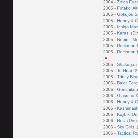
2004 -
Zoids Fuz
2005 -
Futakoi Al
2005 -
Gokujou S
2005 -
Honey & C
2005 -
Ichigo Ma
2005 -
Karas
(Di
2005 -
Noein - Mo
2005 -
Rockman 
2005 -
Rockman E
2005 -
Shakugan
2005 -
To Heart 
2005 -
Trinity Bl
2006 -
Baldr For
2006 -
Genshike
2006 -
Glass no 
2006 -
Honey & C
2006 -
Kashimashi
2006 -
Kujibiki U
2006 -
Rec
(Dire
2006 -
Sky Girls
(
2006 -
Tactical R