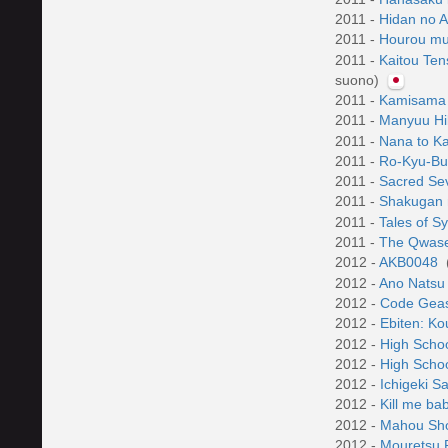
2011 -
Hidan no A
2011 -
Hourou m
2011 -
Kaitou Ten
suono)
2011 -
Kamisama
2011 -
Manyuu H
2011 -
Nana to K
2011 -
Ro-Kyu-B
2011 -
Sacred S
2011 -
Shakugan n
2011 -
Tales of S
2011 -
The Qwaser
2012 -
AKB0048
2012 -
Ano Natsu
2012 -
Code Geass
2012 -
Ebiten: K
2012 -
High Sch
2012 -
High Scho
2012 -
Ichigeki S
2012 -
Kill me ba
2012 -
Mahou Sho
2012 -
Mouretsu 