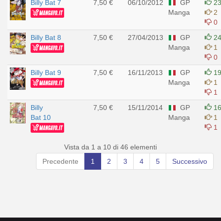
Billy Bat 7
7,50 €
06/10/2012
GP
2
Manga
2
0
Billy Bat 8
7,50 €
27/04/2013
GP
2
Manga
1
0
Billy Bat 9
7,50 €
16/11/2013
GP
1
Manga
1
1
Billy
7,50 €
15/11/2014
GP
1
Bat 10
Manga
1
1
Vista da 1 a 10 di 46 elementi
Precedente
1
2
3
4
5
Successivo