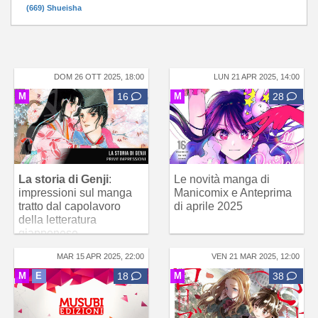
(669) Shueisha
DOM 26 OTT 2025, 18:00
LUN 21 APR 2025, 14:00
M
16
M
28
La storia di Genji
:
Le novità manga di
impressioni sul manga
Manicomix e Anteprima
tratto dal capolavoro
di aprile 2025
della letteratura
giapponese
MAR 15 APR 2025, 22:00
VEN 21 MAR 2025, 12:00
M
E
18
M
38