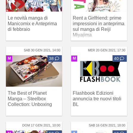
Le novità manga di
Rent a Girlfriend: prime
Manicomix e Anteprima
impressioni in anteprima
di febbraio
sul manga di Reiji
Miyajima
SAB 30 GEN 2021, 14:00
MER 20 GEN 2021, 17:30
M
38
M
40
The Best of Planet
Flashbook Edizioni
Manga – Steelbox
annuncia tre nuovi titoli
Collection: Unboxing
BL
DOM 17 GEN 2021, 10:00
SAB 16 GEN 2021, 18:00