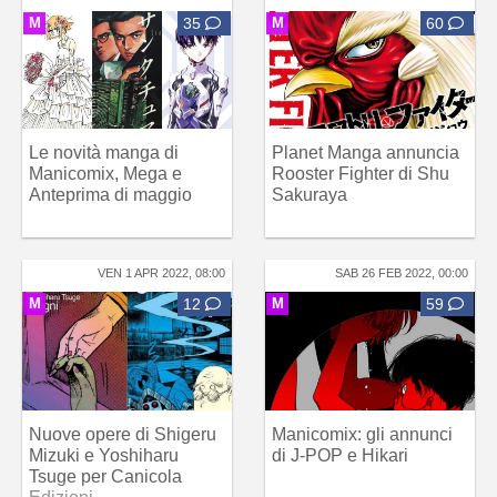
M
35
M
60
Le novità manga di
Planet Manga annuncia
Manicomix, Mega e
Rooster Fighter di Shu
Anteprima di maggio
Sakuraya
VEN 1 APR 2022, 08:00
SAB 26 FEB 2022, 00:00
M
12
M
59
Nuove opere di Shigeru
Manicomix: gli annunci
Mizuki e Yoshiharu
di J-POP e Hikari
Tsuge per Canicola