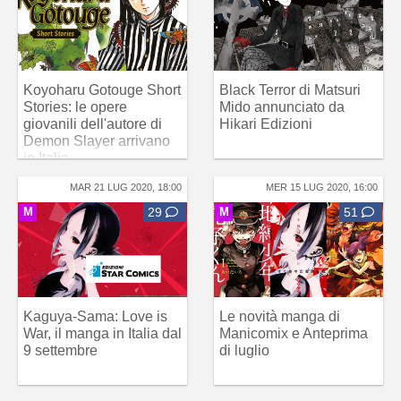
Koyoharu Gotouge Short
Black Terror di Matsuri
Stories: le opere
Mido annunciato da
giovanili dell'autore di
Hikari Edizioni
Demon Slayer arrivano
in Italia
MAR 21 LUG 2020, 18:00
MER 15 LUG 2020, 16:00
M
29
M
51
Kaguya-Sama: Love is
Le novità manga di
War, il manga in Italia dal
Manicomix e Anteprima
9 settembre
di luglio