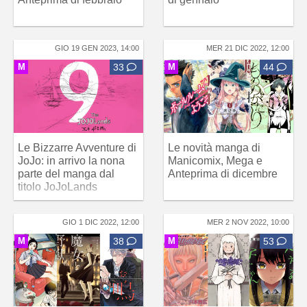
GIO 19 GEN 2023, 14:00
MER 21 DIC 2022, 12:00
M
33
M
44
Le Bizzarre Avventure di
Le novità manga di
JoJo: in arrivo la nona
Manicomix, Mega e
parte del manga dal
Anteprima di dicembre
titolo JoJoLands
GIO 1 DIC 2022, 12:00
MER 2 NOV 2022, 10:00
M
38
M
53