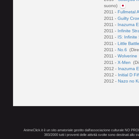
suono)
2011 -
Fullmetal A
2011 -
Guilty Cr
2011 -
Inazuma E
2011 -
Infinite St
2011 -
IS: Infinit
2011 -
Little Batt
2011 -
No.6
(Dir
2011 -
Wolverine
2011 -
X-Men
(Di
2012 -
Inazuma E
2012 -
Initial D F
2012 -
Nazo no K
AnimeClick.it è un sito amatoriale gestito dall'associazione culturale NO PR
383/2000 tutti i proventi delle attività svolte sono destinati allo