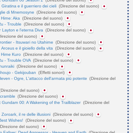
iratina e il guerriero dei cieli
(Direzione del suono)
iglie di Mnemosyne
(Direzione del suono)
 Hime: Aka
(Direzione del suono)
u - Trouble
(Direzione del suono)
or Layton e l'eterna Diva
(Direzione del suono)
irezione del suono)
ontier - Itsuwari no Utahime
(Direzione del suono)
rceus e il gioiello della vita
(Direzione del suono)
 Hime Kuro
(Direzione del suono)
u - Trouble OVA
(Direzione del suono)
hunraiki
(Direzione del suono)
houjo - Gekijouban
(Effetti sonori)
even - Ogre, L'attacco dell'armata più potente
(Direzione del
(Direzione del suono)
Scramble
(Direzione del suono)
t Gundam 00: A Wakening of the Trailblazer
(Direzione del
oroark, il re delle illusioni
(Direzione del suono)
est Wishes!
(Direzione del suono)
Direzione del suono)
o Fafner: Dead Aggressor - Heaven and Earth
(Direzione del