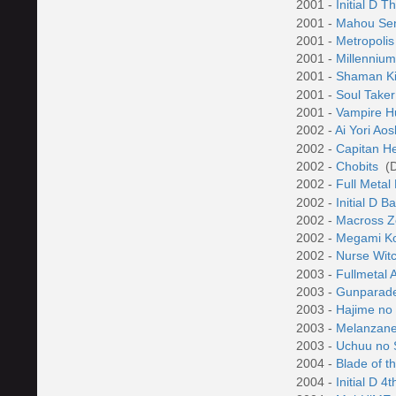
2001 -
Initial D T
2001 -
Mahou Sen
2001 -
Metropoli
2001 -
Millenniu
2001 -
Shaman K
2001 -
Soul Take
2001 -
Vampire Hu
2002 -
Ai Yori Ao
2002 -
Capitan H
2002 -
Chobits
(D
2002 -
Full Metal
2002 -
Initial D B
2002 -
Macross 
2002 -
Megami K
2002 -
Nurse Wit
2003 -
Fullmetal 
2003 -
Gunparad
2003 -
Hajime no
2003 -
Melanzane 
2003 -
Uchuu no S
2004 -
Blade of 
2004 -
Initial D 4