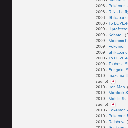
2008 -
Pokémon - G
2008 -
RIN - Le f
2008 -
Shikabane
2008 -
To LOVE-R
2009 -
Il profess
2009 -
Kobato.
(D
2009 -
Macross Fr
2009 -
Pokémon - A
2009 -
Shikabane
2009 -
To LOVE-R
2009 -
Tsubasa S
2010 -
Bungaku S
2010 -
Inazuma El
suono)
2010 -
Iron Man
2010 -
Mardock 
2010 -
Mobile Sui
suono)
2010 -
Pokémon - Z
2010 -
Pokemon B
2010 -
Rainbow
(
2010 -
Soukyuu n