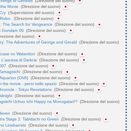
 Wings of Genesis
(Direzione del suono)
the Movie
(Direzione del suono)
 Cry
(Supervisione del suono)
 Robo-
(Direzione del suono)
r: The Search for Vengeance
(Direzione del suono)
it Gundam 00
(Direzione del suono)
rezione del suono)
ry: The Adventures of George and Gerald
(Direzione del suono)
tcase no Wataridori
(Direzione del suono)
 L'ascesa di Darkrai
(Direzione del suono)
2007
(Direzione del suono)
 Tamagotchi
(Direzione del suono)
 Aquarion (OVA)
(Direzione del suono)
 the movie - persi nello spazio
(Direzione del suono)
ronicle - Tokyo Revelations
(Direzione del suono)
idnight
(Direzione del suono)
agotchi Uchuu Ichi Happy na Monogatari!?
(Direzione del suono)
Eleven
(Direzione del suono)
Extra Stage 2: Tabidachi no Green
(Direzione del suono)
no Linebarrels
(Direzione del suono)
it Gundam 00 Season 2
(Direzione del suono)