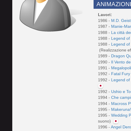
ANIMAZION
Lavori:
1986 -
M.D. Geis
1987 -
Manie-Mani
1988 -
La città d
1988 -
Legend of
1988 -
Legend of 
(Realizzazione ef
1989 -
Dragon Qu
1990 -
Il Vento d
1991 -
Megalopol
1992 -
Fatal Fury
1992 -
Legend of
1992 -
Ushio e T
1994 -
Che campio
1994 -
Macross P
1995 -
Makeruna
1995 -
Wedding Pe
suono)
1996 -
Angel Den