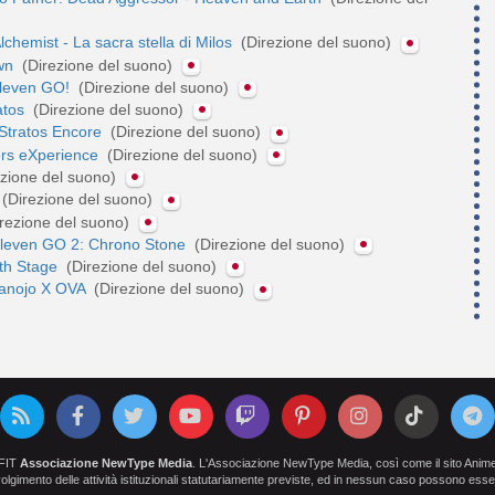
lchemist - La sacra stella di Milos
(Direzione del suono)
own
(Direzione del suono)
leven GO!
(Direzione del suono)
ratos
(Direzione del suono)
e Stratos Encore
(Direzione del suono)
lers eXperience
(Direzione del suono)
ezione del suono)
(Direzione del suono)
rezione del suono)
leven GO 2: Chrono Stone
(Direzione del suono)
ifth Stage
(Direzione del suono)
anojo X OVA
(Direzione del suono)
OFIT
Associazione NewType Media
. L'Associazione NewType Media, così come il sito AnimeCl
 svolgimento delle attività istituzionali statutariamente previste, ed in nessun caso possono esser