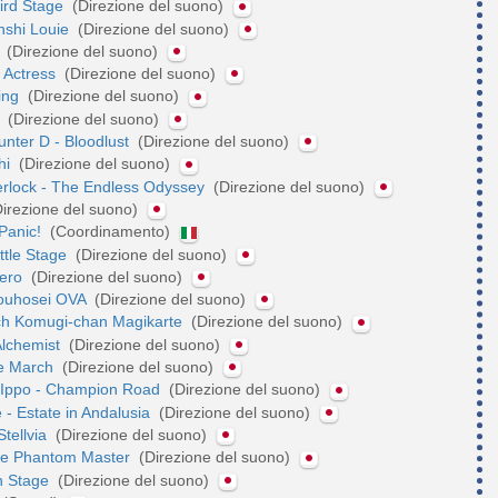
hird Stage
(Direzione del suono)
shi Louie
(Direzione del suono)
s
(Direzione del suono)
m Actress
(Direzione del suono)
ing
(Direzione del suono)
r
(Direzione del suono)
nter D - Bloodlust
(Direzione del suono)
shi
(Direzione del suono)
erlock - The Endless Odyssey
(Direzione del suono)
irezione del suono)
 Panic!
(Coordinamento)
attle Stage
(Direzione del suono)
Zero
(Direzione del suono)
ouhosei OVA
(Direzione del suono)
ch Komugi-chan Magikarte
(Direzione del suono)
Alchemist
(Direzione del suono)
e March
(Direzione del suono)
 Ippo - Champion Road
(Direzione del suono)
- Estate in Andalusia
(Direzione del suono)
tellvia
(Direzione del suono)
the Phantom Master
(Direzione del suono)
th Stage
(Direzione del suono)