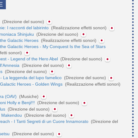
E
t
(Direzione del suono)
e: I racconti del labirinto
(Realizzazione effetti sonori)
emoniaca Shinjuku
(Direzione del suono)
 the Galactic Heroes
(Realizzazione effetti sonori)
the Galactic Heroes - My Conquest Is the Sea of Stars
fetti sonori)
est - Legend of the Hero Abel
(Direzione del suono)
ell'Amnesia
(Direzione del suono)
is
(Direzione del suono)
 - La leggenda del lupo famelico
(Direzione del suono)
 Galactic Heroes - Golden Wings
(Realizzazione effetti sonori)
ora (OAV)
(Musiche)
ni Holly e Benji!!!
(Direzione del suono)
lus
(Direzione del suono)
! Makendou
(Direzione del suono)
ach - I Tanti Segreti di un Cuore Innamorato
(Direzione del
setsu
(Direzione del suono)