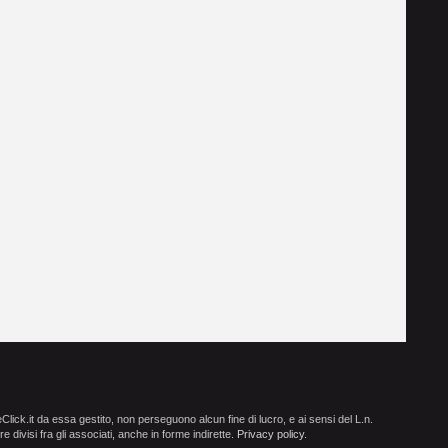
ick.it da essa gestito, non perseguono alcun fine di lucro, e ai sensi del L.n.
e divisi fra gli associati, anche in forme indirette.
Privacy policy
.